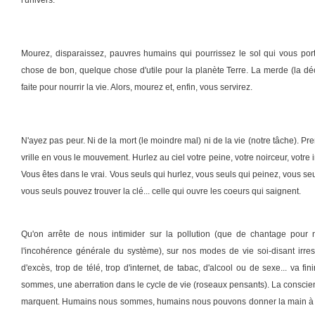
l'univers.
Mourez, disparaissez, pauvres humains qui pourrissez le sol qui vous port
chose de bon, quelque chose d'utile pour la planète Terre. La merde (la déc
faite pour nourrir la vie. Alors, mourez et, enfin, vous servirez.
N'ayez pas peur. Ni de la mort (le moindre mal) ni de la vie (notre tâche). Pr
vrille en vous le mouvement. Hurlez au ciel votre peine, votre noirceur, votre
Vous êtes dans le vrai. Vous seuls qui hurlez, vous seuls qui peinez, vous seu
vous seuls pouvez trouver la clé... celle qui ouvre les coeurs qui saignent.
Qu'on arrête de nous intimider sur la pollution (que de chantage pour 
l'incohérence générale du système), sur nos modes de vie soi-disant irres
d'excès, trop de télé, trop d'internet, de tabac, d'alcool ou de sexe... va fi
sommes, une aberration dans le cycle de vie (roseaux pensants). La conscienc
marquent. Humains nous sommes, humains nous pouvons donner la main à ce