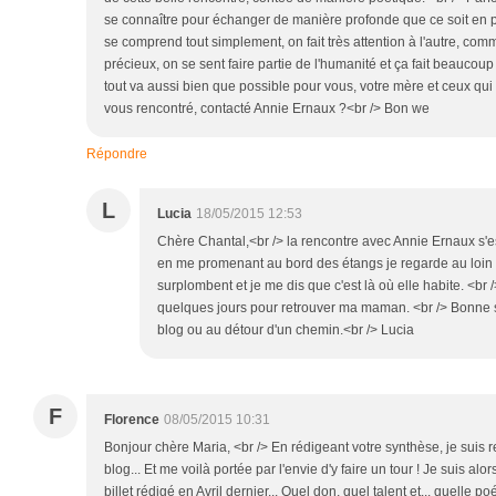
se connaître pour échanger de manière profonde que ce soit en pa
se comprend tout simplement, on fait très attention à l'autre, com
précieux, on se sent faire partie de l'humanité et ça fait beaucou
tout va aussi bien que possible pour vous, votre mère et ceux qui
vous rencontré, contacté Annie Ernaux ?<br /> Bon we
Répondre
L
Lucia
18/05/2015 12:53
Chère Chantal,<br /> la rencontre avec Annie Ernaux s'est 
en me promenant au bord des étangs je regarde au loin 
surplombent et je me dis que c'est là où elle habite. <br 
quelques jours pour retrouver ma maman. <br /> Bonne s
blog ou au détour d'un chemin.<br /> Lucia
F
Florence
08/05/2015 10:31
Bonjour chère Maria, <br /> En rédigeant votre synthèse, je suis 
blog... Et me voilà portée par l'envie d'y faire un tour ! Je suis al
billet rédigé en Avril dernier... Quel don, quel talent et... quelle p