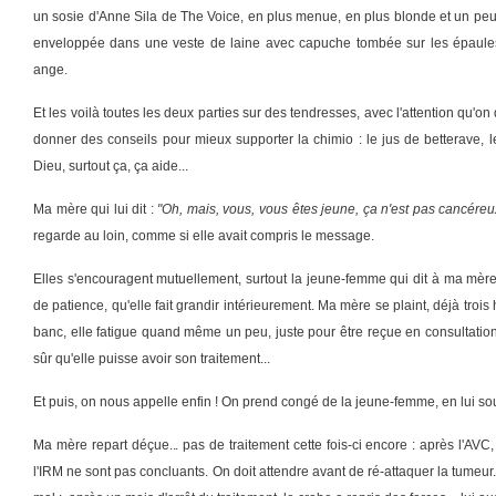
un sosie d'Anne Sila de The Voice, en plus menue, en plus blonde et un peu 
enveloppée dans une veste de laine avec capuche tombée sur les épaules,
ange.
Et les voilà toutes les deux parties sur des tendresses, avec l'attention qu'o
donner des conseils pour mieux supporter la chimio : le jus de betterave, le
Dieu, surtout ça, ça aide...
Ma mère qui lui dit :
"Oh, mais, vous, vous êtes jeune, ça n'est pas cancéreux
regarde au loin, comme si elle avait compris le message.
Elles s'encouragent mutuellement, surtout la jeune-femme qui dit à ma mèr
de patience, qu'elle fait grandir intérieurement. Ma mère se plaint, déjà trois 
banc, elle fatigue quand même un peu, juste pour être reçue en consultati
sûr qu'elle puisse avoir son traitement...
Et puis, on nous appelle enfin ! On prend congé de la jeune-femme, en lui souh
Ma mère repart déçue... pas de traitement cette fois-ci encore : après l'AVC,
l'IRM ne sont pas concluants. On doit attendre avant de ré-attaquer la tumeur.