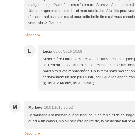
malgré le sujet évoqué... cela m'a émue... Alors voilà, en cette mâ
faire partager mon ressenti... et mon admiration à la fois pour vos 
rédactionnelles, mais aussi pour cette belle âme qui vous caractér
vous. <br /> Florence
Répondre
L
Lucia
09/05/2015 10:58
Merci chère Florence,<br /> vous m'avez accompagnée 
seulement... et ce, durant plusieurs mois. C'est sans dou
nous a très vite rapprochées. Nous terminons nos échan
certainement un lien plus subtil, celui que les anges s'a
;)) <br /> A bientôt,<br /> Lucia ;)
M
Marlowe
19/04/2015 20:52
Je souhaite à ta maman et à toi beaucoup de force et de courage 
aussi a un cancer, mais il faut être optimiste, la médecine fait b
Répondre