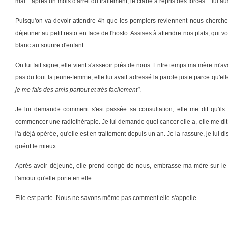
mal : après un mois d'arrêt du traitement, le crabe a repris des forces...
lui au
Puisqu'on va devoir attendre 4h que les pompiers reviennent nous chercher
déjeuner au petit resto en face de l'hosto. Assises à attendre nos plats, qui vo
blanc au sourire d'enfant.
On lui fait signe, elle vient s'asseoir près de nous. Entre temps ma mère m'av
pas du tout la jeune-femme, elle lui avait adressé la parole juste parce qu'ell
je me fais des amis partout et très facilement"
.
Je lui demande comment s'est passée sa consultation, elle me dit qu'ils a
commencer une radiothérapie. Je lui demande quel cancer elle a, elle me dit 
l'a déjà opérée, qu'elle est en traitement depuis un an. Je la rassure, je lui d
guérit le mieux.
Après avoir déjeuné, elle prend congé de nous, embrasse ma mère sur le fr
l'amour qu'elle porte en elle.
Elle est partie. Nous ne savons même pas comment elle s'appelle...