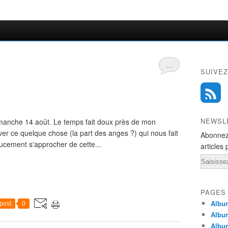
…
SUIVEZ
NEWSL
imanche 14 août. Le temps fait doux près de mon
ver ce quelque chose (la part des anges ?) qui nous fait
Abonnez
doucement s'approcher de cette...
articles 
Email
PAGES
Album
post
0
Albu
Albu