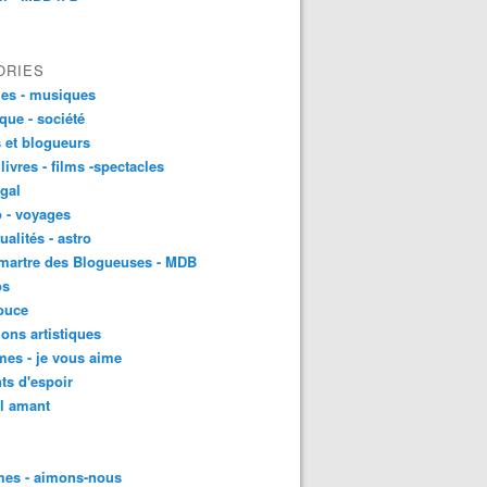
ORIES
es - musiques
ique - société
 et blogueurs
 livres - films -spectacles
gal
 - voyages
ualités - astro
martre des Blogueuses - MDB
os
ouce
ons artistiques
es - je vous aime
ts d'espoir
l amant
es - aimons-nous