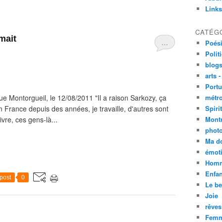
Links
CATÉG
mait
…
Poési
Polit
blogs
arts -
Portu
e Montorgueil, le 12/08/2011 "Il a raison Sarkozy, ça
métro
 en France depuis des années, je travaille, d'autres sont
Spirit
ivre, ces gens-là...
Mont
phot
Ma d
émoti
Homm
Enfan
post
0
Le be
Joie
rêves
Femm