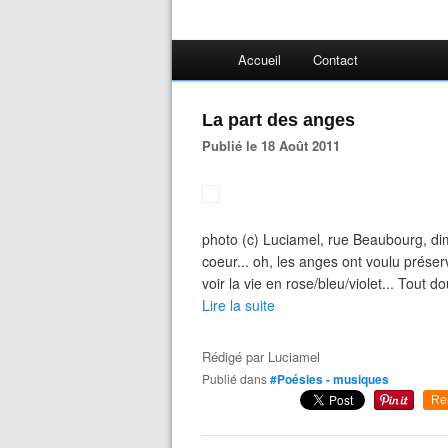
Accueil
Contact
La part des anges
Publié le 18 Août 2011
photo (c) Luciamel, rue Beaubourg, d
coeur... oh, les anges ont voulu préser
voir la vie en rose/bleu/violet... Tout 
Lire la suite
Rédigé par
Luciamel
Publié dans
#Poésies - musiques
Re