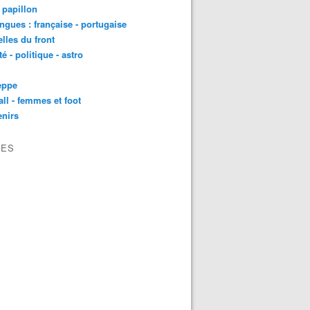
t papillon
angues : française - portugaise
lles du front
té - politique - astro
eppe
all - femmes et foot
nirs
VES