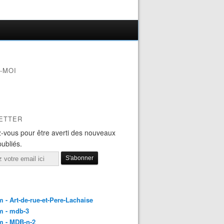
-MOI
ETTER
-vous pour être averti des nouveaux
publiés.
 - Art-de-rue-et-Pere-Lachaise
m - mdb-3
m - MDB-n-2