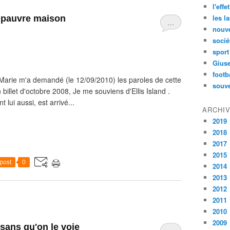
l'effe
les l
e pauvre maison
…
nouve
socié
sport
Gius
footb
al Marie m'a demandé (le 12/09/2010) les paroles de cette
souve
illet d'octobre 2008, Je me souviens d'Ellis Island .
 lui aussi, est arrivé...
ARCHI
2019
2018
2017
2015
post
0
2014
2013
2012
2011
2010
2009
 sans qu'on le voie