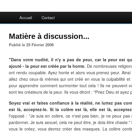
Accueil
Contact
Matière à discussion...
Publié le 25 Février 2008
"Dans votre nudité, il n'y a pas de peur, car la peur est 
ajouté - la peur est créée par la honte.
De nombreuses religions 
ont rendu coupable. Ayez honte et alors vous prenez peur. Ainsi 
allez chez ceux-là mêmes qui ont créé en vous la culpabilité et 
pour apprendre comment surmonter tout cela ! Ils ne peuvent vo
sont les créateurs de la peur. Ils vous diront : "Priez Dieu et ayez 
Soyez vrai et faites confiance à la réalité, ne luttez pas contr
est là, acceptez-le. Si la colère est là, elle est là, acceptez
l'opposé : "Je suis en colère, ce n'est pas bien, je ne peux pas
pardonner. Je suis sexuel, cela ne peut être, je dois être chaste."
vous le créez, vous devrez créer des masques. La colère conti