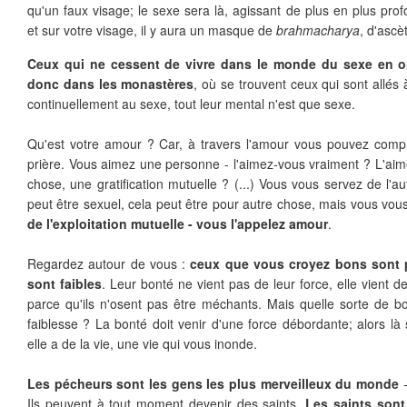
qu'un faux visage; le sexe sera là, agissant de plus en plus pro
et sur votre visage, il y aura un masque de
brahmacharya
, d'ascè
Ceux qui ne cessent de vivre dans le monde du sexe en ont
donc dans les monastères
, où se trouvent ceux qui sont allés 
continuellement au sexe, tout leur mental n'est que sexe.
Qu'est votre amour ? Car, à travers l'amour vous pouvez compr
prière. Vous aimez une personne - l'aimez-vous vraiment ? L'aim
chose, une gratification mutuelle ? (...) Vous vous servez de l'
peut être sexuel, cela peut être pour autre chose, mais vous vous 
de l'exploitation mutuelle - vous l'appelez amour
.
Regardez autour de vous :
ceux que vous croyez bons sont 
sont faibles
. Leur bonté ne vient pas de leur force, elle vient de
parce qu'ils n'osent pas être méchants. Mais quelle sorte de bon
faiblesse ? La bonté doit venir d'une force débordante; alors là 
elle a de la vie, une vie qui vous inonde.
Les pécheurs sont les gens les plus merveilleux du monde
-
Ils peuvent à tout moment devenir des saints.
Les saints sont