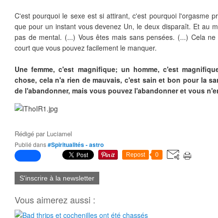
C'est pourquoi le sexe est si attirant, c'est pourquoi l'orgasme p
que pour un instant vous devenez Un, le deux disparaît. Et au m
pas de mental. (...) Vous êtes mais sans pensées. (...) Cela ne 
court que vous pouvez facilement le manquer.
Une femme, c'est magnifique; un homme, c'est magnifiqu
chose, cela n'a rien de mauvais, c'est sain et bon pour la san
de l'abandonner, mais vous pouvez l'abandonner et vous n'e
Rédigé par
Luciamel
Publié dans
#Spiritualités - astro
Repost
0
S'inscrire à la newsletter
Vous aimerez aussi :