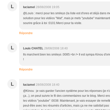
L
luciamel
28/08/2008 19:05
@Louis : merci pour tes smileys (la liste est d'ores et déjà dans me
solution pour les vidéos "Wat", mais je mets "youtube" maintenant 
sourire grâce à toi :0101:Merci pour ta visite.
Répondre
L
Louis CHATEL
28/08/2008 18:40
Ils marchent bien les smileys :0085:<br /> Il est sympa Kinou d'o
!
Répondre
L
luciamel
28/08/2008 18:40
@Kinou : je vais garder l'ancien système pour les réponses (je n'a
ça...), on peut suivre le fil des commentaires sur le blog. Merci enc
les vidéos "youtube" :0038: Maintenant, je vais essayer de remet
peut-être avec les résumés d'articles, mais ça ne me satisfait p