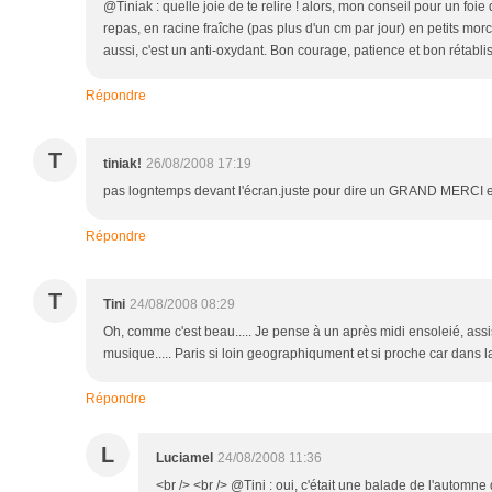
@Tiniak : quelle joie de te relire ! alors, mon conseil pour un foi
repas, en racine fraîche (pas plus d'un cm par jour) en petits mor
aussi, c'est un anti-oxydant. Bon courage, patience et bon rétabli
Répondre
T
tiniak!
26/08/2008 17:19
pas logntemps devant l'écran.juste pour dire un GRAND MERCI et
Répondre
T
Tini
24/08/2008 08:29
Oh, comme c'est beau..... Je pense à un après midi ensoleié, assi
musique..... Paris si loin geographiqument et si proche car dans la
Répondre
L
Luciamel
24/08/2008 11:36
<br /> <br /> @Tini : oui, c'était une balade de l'automne d