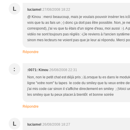
L
luciamel
27/08/2008 18:22
@ Kinou : merci beaucoup, mais je voulais pouvoir insérer les ic
vois que tu as fais un ;-) donc ça doit pas être possible. Non, je n
correspond), j'ai vu que tu étais d'un signe d'eau, moi aussi :-). 
vidéo ne sont toujours pas réglés :-(Je reviens à l'ancien systè
sinon mes lecteurs ne voient pas que je leur ai répondu. Merci pour
Répondre
:
:0071: Kinou
26/08/2008 22:31
Non, non le petit chat est déjà pris ;-)Lorsque tu es dans le modu
ligne "votre nom" tu tapes le code du smiley que tu veux entre 
j'ai mis code car sinon il s'affiche directement en smiley ;-)Voici 
les smiley que tu peux placer.à bientôt et bonne soirée
Répondre
L
luciamel
26/08/2008 18:27