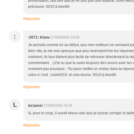
présentation, faut dire que je ne suis pas une experte :0044:Merc
précieuse :0010:à bientôt
Répondre
:
:0071: Kinou
27/08/2008 23:08
Je pensais comme toi au début, que mes visiteurs ne verraient pa
bien vite, je me suis aperçue que peu revenaient lire les réponses
vraiment, ils leur étaient plus facile de retrouver directement la r
commentaire ;-)J'ai vu que tu avais toujours des soucis avec tes
vraiment pas pourquoi :-?tu peux mettre un smiley dans ta répo
celui-ci c'est :code0010: et cela donne :0010:à bientôt
Répondre
L
luciamel
27/08/2008 18:26
là, pour le coup, il aurait mieux valu que je puisse corriger la taille
Répondre