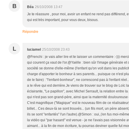
B
Béa
26/10/2008 13:47
Je te réassure , pour moi, avoir un enfant ne rend pas différend, e
qui est très important, pour vous deux, bisous.
Répondre
L
luciamel
25/10/2008 23:43
@Frenchi : je vais aller lire et te laisser un commentaire :-))) merc
qui courent ça vaut de l'or.@Yaëlle : bien sûr l'image générale et of
société se donne d'elle-même (l'enfant qu'on voit dans les publicités
charge d'apporter le bonheur à ses parents... puisque ce n'est plus
de le faire) : "l'enfant-bonheur", ne correscond pas à l'enfant réel... 
a le rêve qui est derrière.Je viens de trouver sur le blog de Loïc la 
éclairante, "Le papillon", avec Michel Serrault, la relation entre la 
qui n'est pas son grand-père, ainsi que la maternité douloureuse
C'est magnifique ("Magique" est le nouveau film de ce réalisateur)
billet... Ces deux-là se sont trouvés... (un fils mort, un père abse
ils se sont "enfantés" l'un l'autre).@Simon : oui, j'en fus moi-même
la vidéo qui "par hasard" est venue - je ne l'avais pas visionnée 
aimant... à la fin de mon écriture, tu pourras deviner quelle fut m