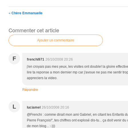
« Chère Emmanuelle
Commenter cet article
Ajouter un commentaire
F
frenchi971
26/10/2008 20:26
j'en croyais pas mes yeux, les visites ont double! la gloire effecti
lire ta reponse a mon dernier mp car j'avoue ne pas me sentir tro
appreciers la video.
Répondre
L
luciamel
26/10/2008 20:16
@Frenchi : comme dirait mon ami Gabriel, en citant les Enfants du p
Pierre François!", tes chiffres ont explosé dis-tu... ça doit venir du
de mon blog... :-)))