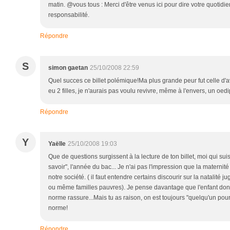
matin. @vous tous : Merci d'être venus ici pour dire votre quotidien
responsabilité.
Répondre
S
simon gaetan
25/10/2008 22:59
Quel succes ce billet polémique!Ma plus grande peur fut celle d'av
eu 2 filles, je n'aurais pas voulu revivre, même à l'envers, un oedi
Répondre
Y
Yaëlle
25/10/2008 19:03
Que de questions surgissent à la lecture de ton billet, moi qui s
savoir", l'année du bac... Je n'ai pas l'impression que la maternit
notre société. ( il faut entendre certains discourir sur la natalité j
ou même familles pauvres). Je pense davantage que l'enfant donne
norme rassure...Mais tu as raison, on est toujours "quelqu'un pour
norme!
Répondre