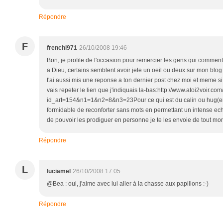
Répondre
F
frenchi971
26/10/2008 19:46
Bon, je profite de l'occasion pour remercier les gens qui comment
a Dieu, certains semblent avoir jete un oeil ou deux sur mon blog 
t'ai aussi mis une reponse a ton dernier post chez moi et meme si
vais repeter le lien que j'indiquais la-bas:http://www.atoi2voir.com
id_art=154&n1=1&n2=8&n3=23Pour ce qui est du calin ou hug(en
formidable de reconforter sans mots en permettant un intense e
de pouvoir les prodiguer en personne je te les envoie de tout mo
Répondre
L
luciamel
26/10/2008 17:05
@Bea : oui, j'aime avec lui aller à la chasse aux papillons :-)
Répondre