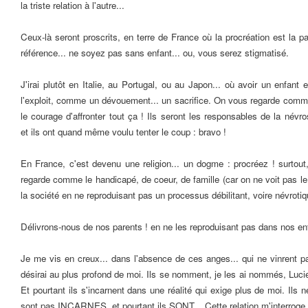
la triste relation à l'autre...
Ceux-là seront proscrits, en terre de France où la procréation est la p
référence... ne soyez pas sans enfant... ou, vous serez stigmatisé.
J'irai plutôt en Italie, au Portugal, ou au Japon... où avoir un enfant
l'exploit, comme un dévouement... un sacrifice. On vous regarde comme
le courage d'affronter tout ça ! Ils seront les responsables de la név
et ils ont quand même voulu tenter le coup : bravo !
En France, c'est devenu une religion... un dogme : procréez ! surtou
regarde comme le handicapé, de coeur, de famille (car on ne voit pas le
la société en ne reproduisant pas un processus débilitant, voire névrotiqu
Délivrons-nous de nos parents ! en ne les reproduisant pas dans nos en
Je me vis en creux... dans l'absence de ces anges... qui ne vinrent pa
désirai au plus profond de moi. Ils se nomment, je les ai nommés, Lucie
Et pourtant ils s'incarnent dans une réalité qui exige plus de moi. Ils
sont pas INCARNES, et pourtant ils SONT... Cette relation m'interroge au