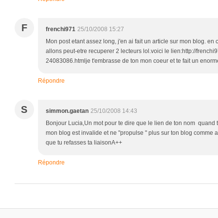
F
frenchi971
25/10/2008 15:27
Mon post etant assez long, j'en ai fait un article sur mon blog. en
allons peut-etre recuperer 2 lecteurs lol.voici le lien:http://french
24083086.htmlje t'embrasse de ton mon coeur et te fait un enorme
Répondre
S
simmon.gaetan
25/10/2008 14:43
Bonjour Lucia,Un mot pour te dire que le lien de ton nom quand 
mon blog est invalide et ne "propulse " plus sur ton blog comme a
que tu refasses ta liaisonA++
Répondre