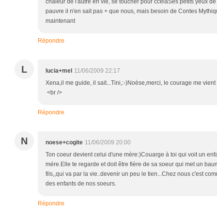
chaleur de l'autre en vie, se toucher pour ccelaSes petits yeux de n
pauvre il n'en sait pas + que nous, mais besoin de Contes Mythiq
maintenant
Répondre
L
lucia+mel
11/06/2009 22:17
Xena,il me guide, il sait...Tini,:-)Noèse,merci, le courage me vient d
<br />
Répondre
N
noese+cogite
11/06/2009 20:00
Ton coeur devient celui d'une mère:)Couarge à toi qui voit un enf
mére.Elle te regarde et doit être fière de sa soeur qui met un ba
fils,,qui va par la vie..devenir un peu le tien...Chez nous c'est c
des enfants de nos soeurs.
Répondre