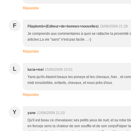
Répondre
F
Filaplomb+(Editeur+de+bonnes+nouvelles)
16/06/2009 21:28
Je comprends aux commentaires à quoi se rattache la proximité d
articles.La vie "sans" n'est pas facile…:-]
Répondre
L
lucia+mel
15/06/2009 23:01
Yane,qu'ils étaient beaux les poneys et les chevaux, hier... et co
midi ensoleillée, enfants, chevaux, et nous près d'eux.
Répondre
Y
yane
12/06/2009 21:10
Qu'il est beau ce chevalavec ses petits yeux de nuit, et sa robe 
en forceje sens la chaleur de son souffle et de son corpsPalper la 