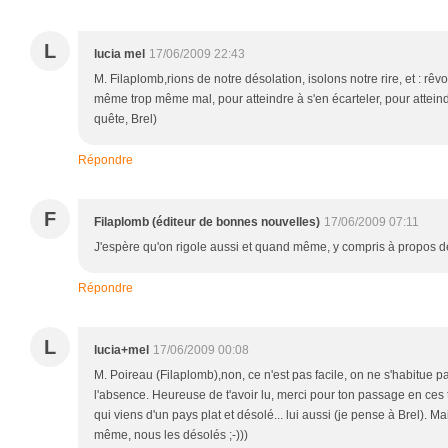
L
lucia mel
17/06/2009 22:43
M. Filaplomb,rions de notre désolation, isolons notre rire, et : r
même trop même mal, pour atteindre à s'en écarteler, pour atteindre
quête, Brel)
Répondre
F
Filaplomb (éditeur de bonnes nouvelles)
17/06/2009 07:11
J'espère qu'on rigole aussi et quand même, y compris à propos d
Répondre
L
lucia+mel
17/06/2009 00:08
M. Poireau (Filaplomb),non, ce n'est pas facile, on ne s'habitue pa
l'absence. Heureuse de t'avoir lu, merci pour ton passage en ces t
qui viens d'un pays plat et désolé... lui aussi (je pense à Brel). M
même, nous les désolés ;-)))