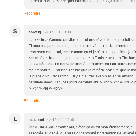
marchait pas... et<br /> quel formidable espoir si ça marchait...<br 
Répondre
S
solveig
17/01/2011 19:03
<br /> <br /> Comme on vibre quand une révolution se produit sous
Et pour ma part, comme je me suis trouvée nulle d'apprendre à la f
renversement ... oui, c'est comme ça et je n'en suis pas fière, je n
<br /> j'étais tranquille, me disant que la Tunisie avait un Etat laï
pas voilées etc .La nouvelle liberté de paroles dit tout autre chose.
maintenant ? ... J'ai l'inquiétude que le remède soit pire que le ma
la place d'un Etat escroc ... il y a d'autres exemples et j'ai entendu
parallèle avec l'Iran, ces jours derniers.<br /> <br /> <br /> Bravo
/> <br /> <br /> <br />
Répondre
L
lucia mel
16/01/2011 12:55
<br /> <br /> @Dorham : oui, c'était ça aussi mon étonnement, au
associée au défilé, quand ils ont entonné l'internationale, et levé