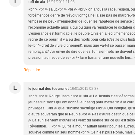
T
toff de aix
16/01/2011 11:03
<br /> <br /> salut,<br /> <br /> <br /> on a tous la rage, l'espoir, 
forcément ce genre de "révolution" ça ne laisse pas de marbre.<b
temps je ne peux m'empêcher de jouer les rabat-joie de service : l
l'économie actuelle aussi), qui ou quoi va remplacer le dictateur 
L'espérance est formidable, le peuple tunisien a légitimement et
règne de ce pourri, il y a eu des morts pour cela (c'est le plus tris
le<br /> droit de vivre dignement), mais que va-t-il se passer mai
remplaçant? J'ai envie de dire que les Tunisien(ne)s ne doivent s
pression, au risque de se<br /> faire bananer une nouvelle fois....<
Répondre
L
le journal des tueursnet
16/01/2011 02:37
<br /> <br /> Rouge Jasmin<br /> <br /> Le Jasmin c’est désorma
jeunes tunisiens qui ont donné leur sang pour mettre fin à la corru
privilèges…<br /> quel sublime sacrilège !<br /> Qui indique, qu’il 
d’autre souverain que le Peuple.<br /> Pas d’autre destin que celui 
/> La Tunisie vient d’ouvrir les yeux du monde sur ce qui est déso
Révolution… <br /> Quitte à mourir autant mourir pour les autre
soulève comme un seul homme<br /> Ce n’est plus Rome, mais Car