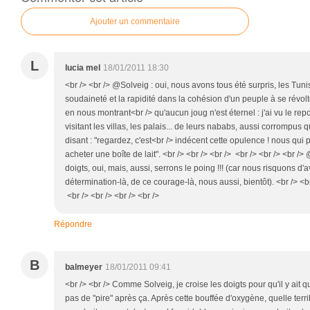
Ajouter un commentaire
L
lucia mel
18/01/2011 18:30
<br /> <br /> @Solveig : oui, nous avons tous été surpris, les Tuni
soudaineté et la rapidité dans la cohésion d'un peuple à se révolt
en nous montrant<br /> qu'aucun joug n'est éternel : j'ai vu le re
visitant les villas, les palais... de leurs nababs, aussi corrompus 
disant : "regardez, c'est<br /> indécent cette opulence ! nous qui
acheter une boîte de lait". <br /> <br /> <br /> <br /> <br /> <br /
doigts, oui, mais, aussi, serrons le poing !!! (car nous risquons d'
détermination-là, de ce courage-là, nous aussi, bientôt). <br /> <br
<br /> <br /> <br /> <br />
Répondre
B
balmeyer
18/01/2011 09:41
<br /> <br /> Comme Solveig, je croise les doigts pour qu'il y ait 
pas de "pire" après ça. Après cette bouffée d'oxygène, quelle terri