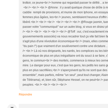
trottoir, ce jeune<br /> homme qui regardait passer le défilé... a le
<br /> <br /> <br /> @Anne : il y avait quelque chose de drôle à 
caddie rempli de provisions, et munie de mon Iphone, en essayan
femmes plus âgées, les<br /> jeunes, semblaient heureux d'offri
libéré.<br /> <br /> <br /> <br /> <br /> <br /> @Rouge jasmin, tueurs
passer votre "communiqué" sur un autre blog, si vous en disiez plus
/> <br /> <br /> <br /> <br /> <br /> @Toff : oui, c'est exactement 
gouvernements associés) va nous recadrer tout ça vite fait bien fait,
s'agit plus d'une révolution économique<br /> (mais, elles com
"du pain !") que vraiment d'un soulèvement contre une dictature... 
/> <br /> Là où nos dirigeants, les nantis, les complices ou les bé
économique de plus en plus inégalitaire ont du souci à se faire, c
gens, le commun<br /> des mortels, commence à mieux les cerner, 
mire. Le danger pour eux, c'est que les gens, les petits les sans
plus en plus sacrifiées,<br /> s'aperçoivent qu'ils ne sont que des 
ensemble", mais parfois, même "un seul", peut tout changer, Alain 
de Télérama), et, bien sûr, Stéphane Hessel, on ne peut<br /> pa
peuples. <br /> <br /> <br /> <br />
Répondre