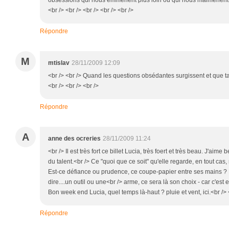
obsessions qui nous emmènent plus loin ou qui nous malmènent.
<br /> <br /> <br /> <br /> <br />
Répondre
M
mtislav
28/11/2009 12:09
<br /> <br /> Quand les questions obsédantes surgissent et que ta b
<br /> <br /> <br />
Répondre
A
anne des ocreries
28/11/2009 11:24
<br /> Il est très fort ce billet Lucia, très foert et très beau. J'aime 
du talent.<br /> Ce "quoi que ce soit" qu'elle regarde, en tout cas, n
Est-ce défiance ou prudence, ce coupe-papier entre ses mains ? L
dire....un outil ou une<br /> arme, ce sera là son choix - car c'est ell
Bon week end Lucia, quel temps là-haut ? pluie et vent, ici.<br /> 
Répondre