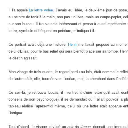
Il l'a appelé
La lettre volée
. J'avais eu l'idée, le deuxième jour de pose
au peintre de tenir à la main, non pas un livre, mais un coupe-papier, ce
sur son bureau. Il trouva cela intéressant et pensa à aussi représenter
lettre, symbole si fréquent en peinture, m'indiqua-t-il.
Ce portrait avait déjà une histoire,
Henri
me l'avait proposé au mom
celui d'Elisa, pour le bas relief qui sera bientôt placé sur sa tombe. Henr
le destin agissait.
Mon visage de trois-quarts, le regard perdu au loin, était comme le reflet 
de l'autre côté, elle, tournée vers l'océan, moi, la cherchant dans l'indéfin
Ce soir-là, je retrouvai Lucas, il m'entretint d'une lettre qu'il avait é
conseils de son psychologue), il se demandait où il allait pouvoir la pla
tableau réalisé l'après-midi même, celui où une lettre était apparue 
l'intrigua.
Tout d'abord, le visage, stylisé au
noir du Japon
, donnait une impressi