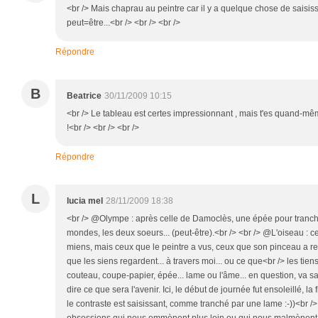
<br /> Mais chaprau au peintre car il y a quelque chose de saisiss
peut=être...<br /> <br /> <br />
Répondre
B
Beatrice
30/11/2009 10:15
<br /> Le tableau est certes impressionnant , mais t'es quand-mê
!<br /> <br /> <br />
Répondre
L
lucia mel
28/11/2009 18:38
<br /> @Olympe : après celle de Damoclès, une épée pour tranche
mondes, les deux soeurs... (peut-être).<br /> <br /> @L'oiseau : c
miens, mais ceux que le peintre a vus, ceux que son pinceau a reflé
que les siens regardent... à travers moi... ou ce que<br /> les tien
couteau, coupe-papier, épée... lame ou l'âme... en question, va sav
dire ce que sera l'avenir. Ici, le début de journée fut ensoleillé, la 
le contraste est saisissant, comme tranché par une lame :-))<br /> 