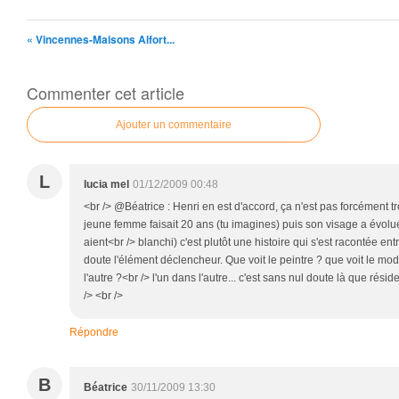
« Vincennes-Maisons Alfort...
Commenter cet article
Ajouter un commentaire
L
lucia mel
01/12/2009 00:48
<br /> @Béatrice : Henri en est d'accord, ça n'est pas forcément t
jeune femme faisait 20 ans (tu imagines) puis son visage a évolué
aient<br /> blanchi) c'est plutôt une histoire qui s'est racontée en
doute l'élément déclencheur. Que voit le peintre ? que voit le modè
l'autre ?<br /> l'un dans l'autre... c'est sans nul doute là que rési
/> <br />
Répondre
B
Béatrice
30/11/2009 13:30