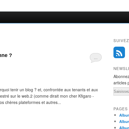
SUIVEZ
nne ?
…
NEWSL
Abonnez
articles 
rquoi tenir un blog ? et, confrontée aux tenants et aux
Email
estré sur le web.2 (comme dirait mon cher Kfigaro -
os chères plateformes et autres...
PAGES
Album
Albu
Albu