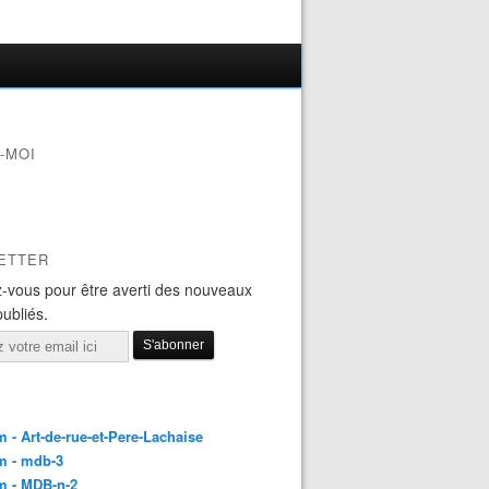
-MOI
ETTER
-vous pour être averti des nouveaux
publiés.
 - Art-de-rue-et-Pere-Lachaise
m - mdb-3
m - MDB-n-2