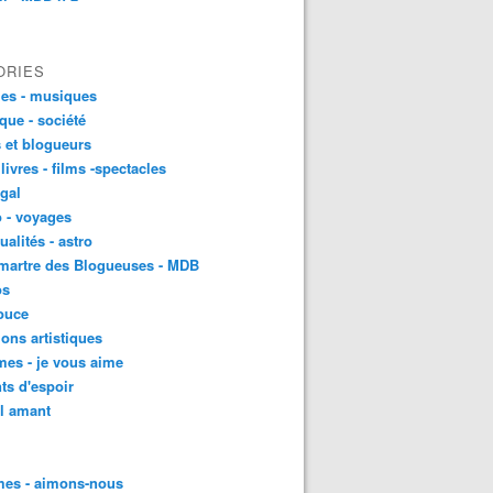
ORIES
es - musiques
ique - société
 et blogueurs
 livres - films -spectacles
gal
 - voyages
ualités - astro
martre des Blogueuses - MDB
os
ouce
ons artistiques
es - je vous aime
ts d'espoir
l amant
es - aimons-nous