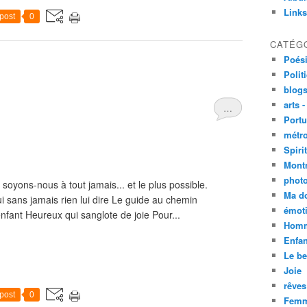
Links
post
0
CATÉG
Poési
Polit
blogs
arts -
…
Portu
métro
Spirit
Mont
phot
soyons-nous à tout jamais... et le plus possible.
Ma d
i sans jamais rien lui dire Le guide au chemin
émoti
nfant Heureux qui sanglote de joie Pour...
Homm
Enfan
Le be
Joie
rêves
post
0
Femm