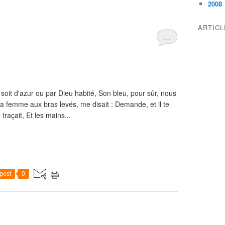
2008
ARTIC
…
il soit d'azur ou par Dieu habité, Son bleu, pour sûr, nous
a femme aux bras levés, me disait : Demande, et il te
 traçait, Et les mains...
post
0