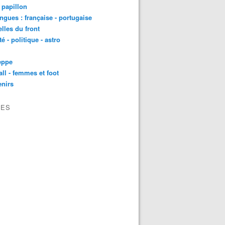
t papillon
angues : française - portugaise
lles du front
té - politique - astro
eppe
all - femmes et foot
nirs
VES