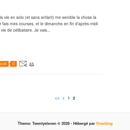
a vie en solo (et sans enfant) me semble la chose la
e fais mes courses, et le dimanche en fin d'après-midi
ie de célibataire. Je vais...
post
0
<<
<
1
2
Theme: Twentyeleven © 2026 -
Hébergé par
Overblog