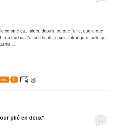
vie comme ça... alors, depuis, où que j'aille, quelle que
rop tard car j'ai pris le pli : je suis l'étrangère, celle qui
artis,...
post
0
our plié en deux"
…