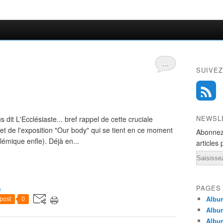
…
SUIVEZ
NEWSL
dit L'Ecclésiaste... bref rappel de cette cruciale
ujet de l'exposition "Our body" qui se tient en ce moment
Abonnez
lémique enfle). Déjà en...
articles 
Email
PAGES
s
Album
post
0
Albu
Albu