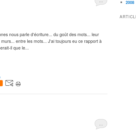
…
2008
ARTIC
nes nous parle d'écriture... du goût des mots... leur
 murs... entre les mots... J'ai toujours eu ce rapport à
erait-il que le...
s
0
…