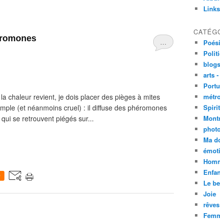
Links
CATÉG
héromones
…
Poési
Polit
blogs
arts -
Portu
a chaleur revient, je dois placer des pièges à mites
métro
imple (et néanmoins cruel) : il diffuse des phéromones
Spirit
qui se retrouvent piégés sur...
Mont
phot
Ma d
émoti
Homm
Enfan
0
Le be
Joie
rêves
Femm