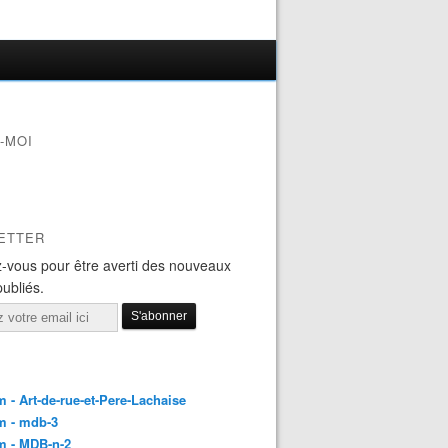
-MOI
ETTER
-vous pour être averti des nouveaux
publiés.
 - Art-de-rue-et-Pere-Lachaise
m - mdb-3
m - MDB-n-2