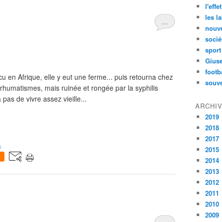
l'effe
les l
…
nouve
socié
sport
Gius
footb
vécu en Afrique, elle y eut une ferme... puis retourna chez
souve
rhumatismes, mais ruinée et rongée par la syphilis
 pas de vivre assez vieille...
ARCHI
2019
2018
2017
s
2015
0
2014
2013
2012
2011
2010
2009