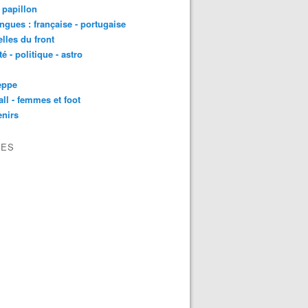
t papillon
angues : française - portugaise
lles du front
té - politique - astro
eppe
all - femmes et foot
nirs
VES