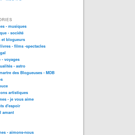
ORIES
es - musiques
ique - société
 et blogueurs
 livres - films -spectacles
gal
 - voyages
ualités - astro
martre des Blogueuses - MDB
os
ouce
ons artistiques
es - je vous aime
ts d'espoir
l amant
es - aimons-nous