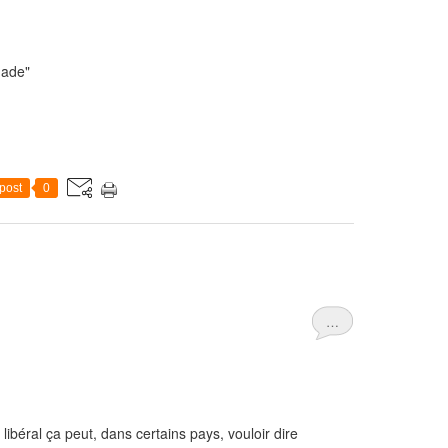
dade"
post
0
…
, libéral ça peut, dans certains pays, vouloir dire