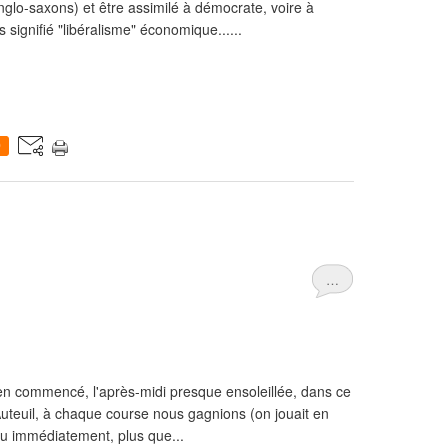
anglo-saxons) et être assimilé à démocrate, voire à
s signifié "libéralisme" économique......
0
…
bien commencé, l'après-midi presque ensoleillée, dans ce
Auteuil, à chaque course nous gagnions (on jouait en
jeu immédiatement, plus que...