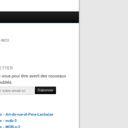
-MOI
ETTER
-vous pour être averti des nouveaux
publiés.
 - Art-de-rue-et-Pere-Lachaise
m - mdb-3
m - MDB-n-2