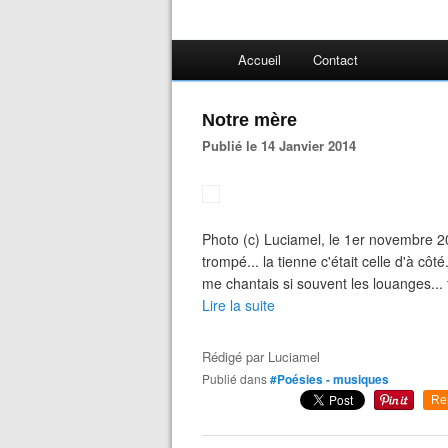
Accueil
Contact
Notre mère
Publié le 14 Janvier 2014
Photo (c) Luciamel, le 1er novembre 201
trompé... la tienne c'était celle d'à côté
me chantais si souvent les louanges... t
Lire la suite
Rédigé par
Luciamel
Publié dans
#Poésies - musiques
Re