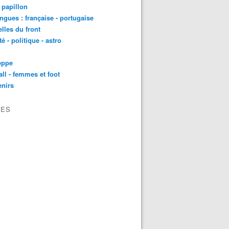
t papillon
angues : française - portugaise
lles du front
té - politique - astro
eppe
all - femmes et foot
nirs
VES