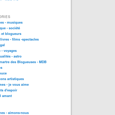
ORIES
es - musiques
ique - société
 et blogueurs
 livres - films -spectacles
gal
 - voyages
ualités - astro
martre des Blogueuses - MDB
os
ouce
ons artistiques
es - je vous aime
ts d'espoir
l amant
es - aimons-nous