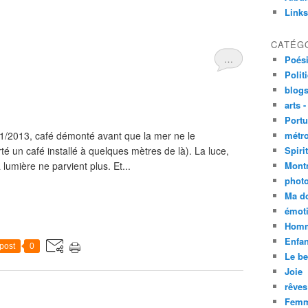
Links
CATÉG
…
Poési
Polit
blogs
arts -
Portu
11/2013, café démonté avant que la mer ne le
métro
té un café installé à quelques mètres de là). La luce,
Spirit
la lumière ne parvient plus. Et...
Mont
phot
Ma d
émoti
Homm
Enfan
post
0
Le be
Joie
rêves
Femm