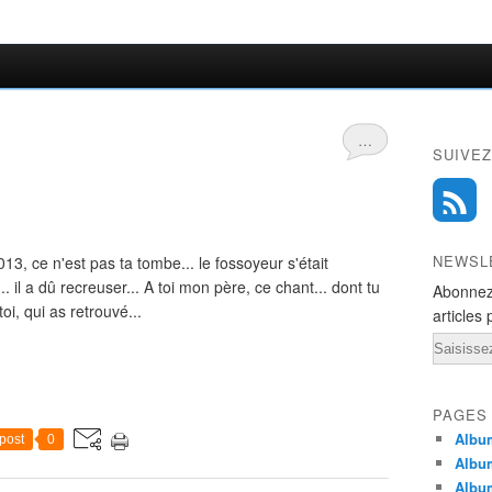
…
SUIVEZ
NEWSL
3, ce n'est pas ta tombe... le fossoyeur s'était
... il a dû recreuser... A toi mon père, ce chant... dont tu
Abonnez
oi, qui as retrouvé...
articles 
Email
PAGES
Album
post
0
Albu
Albu