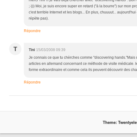
merci Tini !!! je vais déjà chercher avec "discovering hands". Bo
;-))) Moi, je suis encore super en retard ("à la bourre") sur mon
c'est terrible Internet et les blogs... En plus, chuuuut... aujourd'hui
répète pas).
Répondre
T
Tini
15/03/2008 09:39
Je connais ce que tu chèrches comme "discovering hands."Mais d
articles en allemand concernant ce méthode de visite médicale. l
forme extraordinaire et comme cela ils peuvent découvrir des ch
Répondre
Theme: Twentyel