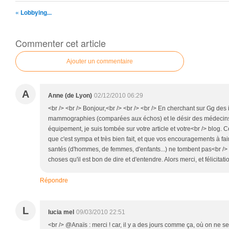
« Lobbying...
Commenter cet article
Ajouter un commentaire
A
Anne (de Lyon)
02/12/2010 06:29
<br /> <br /> Bonjour,<br /> <br /> <br /> En cherchant sur Gg des in
mammographies (comparées aux échos) et le désir des médecins 
équipement, je suis tombée sur votre article et votre<br /> blog.
que c'est sympa et très bien fait, et que vos encouragements à fai
santés (d'hommes, de femmes, d'enfants...) ne tombent pas<br /> 
choses qu'il est bon de dire et d'entendre. Alors merci, et félicitati
Répondre
L
lucia mel
09/03/2010 22:51
<br /> @Anaïs : merci ! car, il y a des jours comme ça, où on ne se s