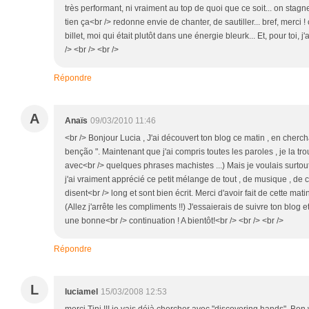
très performant, ni vraiment au top de quoi que ce soit... on sta
tien ça<br /> redonne envie de chanter, de sautiller... bref, merci !
billet, moi qui était plutôt dans une énergie bleurk... Et, pour toi, 
/> <br /> <br />
Répondre
A
Anaïs
09/03/2010 11:46
<br /> Bonjour Lucia , J'ai découvert ton blog ce matin , en cher
benção ". Maintenant que j'ai compris toutes les paroles , je la tr
avec<br /> quelques phrases machistes ...) Mais je voulais surtout t
j'ai vraiment apprécié ce petit mélange de tout , de musique , de cul
disent<br /> long et sont bien écrit. Merci d'avoir fait de cette m
(Allez j'arrête les compliments !!) J'essaierais de suivre ton blog e
une bonne<br /> continuation ! A bientôt!<br /> <br /> <br />
Répondre
L
luciamel
15/03/2008 12:53