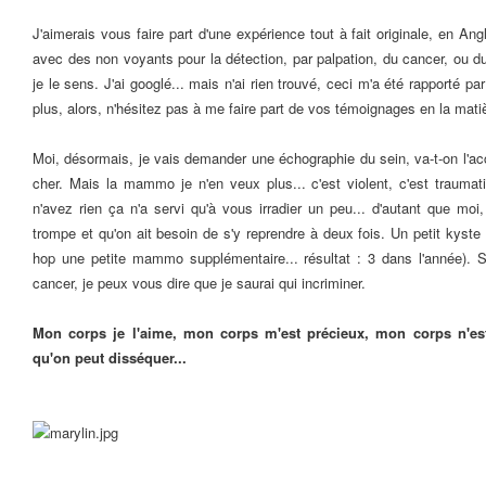
J'aimerais vous faire part d'une expérience tout à fait originale, en Angl
avec des non voyants pour la détection, par palpation, du cancer, ou du
je le sens. J'ai googlé... mais n'ai rien trouvé, ceci m'a été rapporté p
plus, alors, n'hésitez pas à me faire part de vos témoignages en la mati
Moi, désormais, je vais demander une échographie du sein, va-t-on l'ac
cher. Mais la mammo je n'en veux plus... c'est violent, c'est traumat
n'avez rien ça n'a servi qu'à vous irradier un peu... d'autant que moi,
trompe et qu'on ait besoin de s'y reprendre à deux fois. Un petit kyste
hop une petite mammo supplémentaire... résultat : 3 dans l'année). S
cancer, je peux vous dire que je saurai qui incriminer.
Mon corps je l'aime, mon corps m'est précieux, mon corps n'est
qu'on peut disséquer...