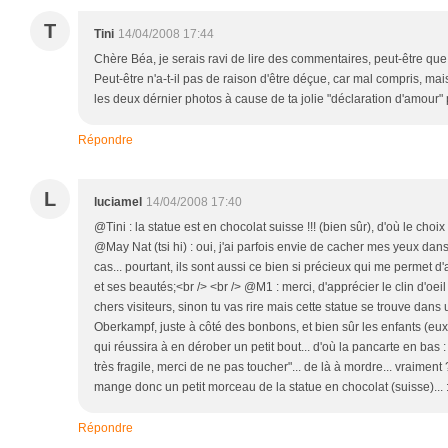
T
Tini
14/04/2008 17:44
Chère Béa, je serais ravi de lire des commentaires, peut-être que L
Peut-être n'a-t-il pas de raison d'être déçue, car mal compris, mai
les deux dérnier photos à cause de ta jolie "déclaration d'amour"
Répondre
L
luciamel
14/04/2008 17:40
@Tini : la statue est en chocolat suisse !!! (bien sûr), d'où le choix
@May Nat (tsi hi) : oui, j'ai parfois envie de cacher mes yeux dans
cas... pourtant, ils sont aussi ce bien si précieux qui me permet d'
et ses beautés;<br /> <br /> @M1 : merci, d'apprécier le clin d'oeil
chers visiteurs, sinon tu vas rire mais cette statue se trouve dans
Oberkampf, juste à côté des bonbons, et bien sûr les enfants (eux 
qui réussira à en dérober un petit bout... d'où la pancarte en bas :
très fragile, merci de ne pas toucher"... de là à mordre... vraiment 
mange donc un petit morceau de la statue en chocolat (suisse)... :
Répondre