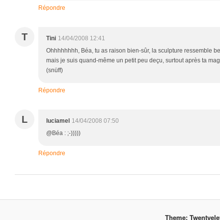
Répondre
T
Tini
14/04/2008 12:41
Ohhhhhhhh, Béa, tu as raison bien-sûr, la sculpture ressemble b
mais je suis quand-même un petit peu deçu, surtout après ta mag
(snüff)
Répondre
L
luciamel
14/04/2008 07:50
@Béa : ;-)))))
Répondre
Theme: Twentyel