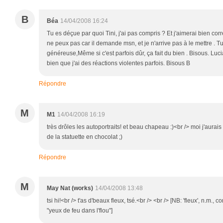
B
Béa
14/04/2008 16:24
Tu es déçue par quoi Tini, j'ai pas compris ? Et j'aimerai bien co
ne peux pas car il demande msn, et je n'arrive pas à le mettre . Tu 
généreuse,Même si c'est parfois dûr, ça fait du bien . Bisous. Lucia
bien que j'ai des réactions violentes parfois. Bisous B
Répondre
M
M1
14/04/2008 16:19
très drôles les autoportraits! et beau chapeau :)<br /> moi j'aurai
de la statuette en chocolat ;)
Répondre
M
May Nat (works)
14/04/2008 13:48
tsi hi!<br /> t'as d'beaux fleux, tsé.<br /> <br /> [NB: 'fleux', n.m., 
"yeux de feu dans l'flou"]