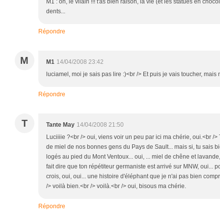
M1 : oh, le vilain !!! t'as bien raison, la vie (et les statues en chocol
dents...
Répondre
M
M1
14/04/2008 23:42
luciamel, moi je sais pas lire :)<br /> Et puis je vais toucher, mais 
Répondre
T
Tante May
14/04/2008 21:50
Luciiiie ?<br /> oui, viens voir un peu par ici ma chérie, oui.<br />
de miel de nos bonnes gens du Pays de Sault... mais si, tu sais 
logés au pied du Mont Ventoux... oui, ... miel de chêne et lavande,
fait dire que ton répétiteur germaniste est arrivé sur MNW, oui... p
crois, oui, oui... une histoire d'éléphant que je n'ai pas bien compri
/> voilà bien.<br /> voilà.<br /> oui, bisous ma chérie.
Répondre