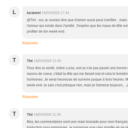
L
luciamel
18/04/2008 17:44
@Tini : oui, je voulais dire que d'aimer aussi peut s'arrêter... mais
l'amour qui existe dans l'amitié. J'espère que tes maux de tête son
profiter de ton week end.
Répondre
T
Tini
18/04/2008 12:45
Pour dire la verité, chère Lucia, non je n'ai pas passé une bonne
rasons de coeur, c'était la tête qui me faisait mal et cela le troisièm
hormones. Je serai heureuse de survivre jusque à trois heures. M
week end- je sais c'est prèsque rien, mais je t'aimerai toujours....
Répondre
T
Tini
18/04/2008 11:36
Béa, tes commentaires sont une vraie bravade pour mon français_
traduction pour empoisser_je supppose que cela signifie de ne plus