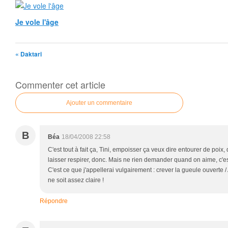
Je vole l'âge
« Daktari
Commenter cet article
Ajouter un commentaire
B
Béa
18/04/2008 22:58
C'est tout à fait ça, Tini, empoisser ça veux dire entourer de poix, 
laisser respirer, donc. Mais ne rien demander quand on aime, c'est 
C'est ce que j'appellerai vulgairement : crever la gueule ouverte /
ne soit assez claire !
Répondre