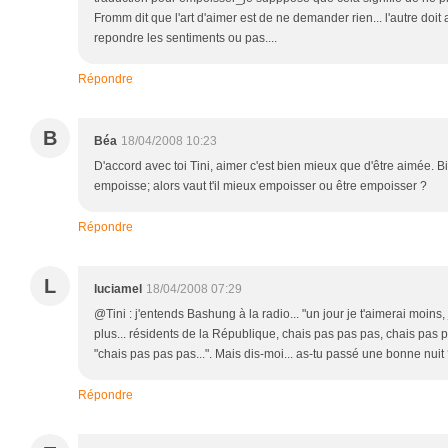
Fromm dit que l'art d'aimer est de ne demander rien... l'autre doit 
repondre les sentiments ou pas....
Répondre
B
Béa
18/04/2008 10:23
D'accord avec toi Tini, aimer c'est bien mieux que d'être aimée. B
empoisse; alors vaut t'il mieux empoisser ou être empoisser ?
Répondre
L
luciamel
18/04/2008 07:29
@Tini : j'entends Bashung à la radio... "un jour je t'aimerai moins,
plus... résidents de la République, chais pas pas pas, chais pas pa
"chais pas pas pas...". Mais dis-moi... as-tu passé une bonne nuit ?
Répondre