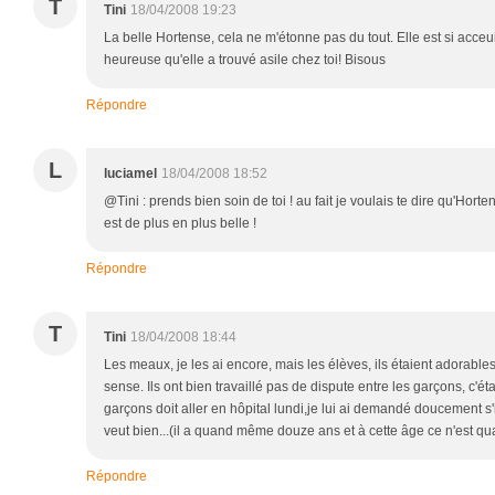
T
Tini
18/04/2008 19:23
La belle Hortense, cela ne m'étonne pas du tout. Elle est si acceui
heureuse qu'elle a trouvé asile chez toi! Bisous
Répondre
L
luciamel
18/04/2008 18:52
@Tini : prends bien soin de toi ! au fait je voulais te dire qu'Horte
est de plus en plus belle !
Répondre
T
Tini
18/04/2008 18:44
Les meaux, je les ai encore, mais les élèves, ils étaient adorables,
sense. Ils ont bien travaillé pas de dispute entre les garçons, c'
garçons doit aller en hôpital lundi,je lui ai demandé doucement s'il a
veut bien...(il a quand même douze ans et à cette âge ce n'est 
Répondre