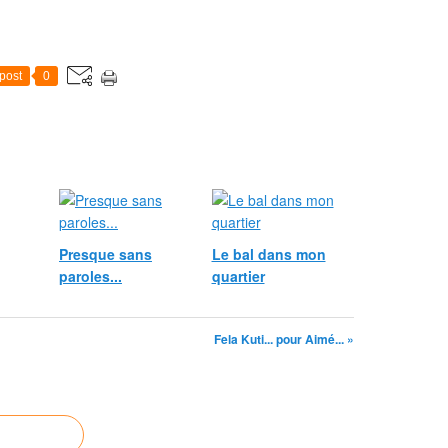
post
0
Presque sans
Le bal dans mon
paroles...
quartier
Fela Kuti... pour Aimé... »