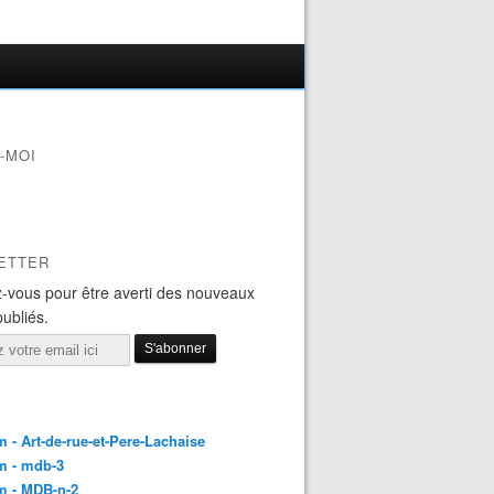
-MOI
ETTER
-vous pour être averti des nouveaux
publiés.
 - Art-de-rue-et-Pere-Lachaise
m - mdb-3
m - MDB-n-2