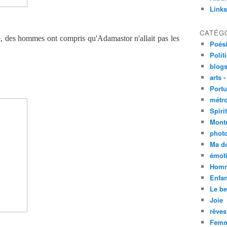
Links
CATÉG
, des hommes ont compris qu'Adamastor n'allait pas les
Poési
Polit
blogs
arts -
Portu
métro
Spirit
Mont
phot
Ma d
émoti
Homm
Enfan
Le be
Joie
rêves
Femm