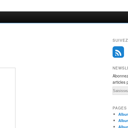
SUIVEZ
NEWSL
Abonnez
articles 
Email
PAGES
Album
Albu
Albu