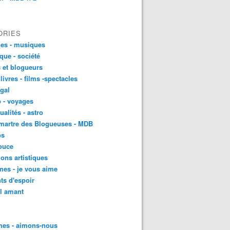
ORIES
es - musiques
ique - société
 et blogueurs
 livres - films -spectacles
gal
 - voyages
ualités - astro
martre des Blogueuses - MDB
os
ouce
ons artistiques
es - je vous aime
ts d'espoir
l amant
es - aimons-nous