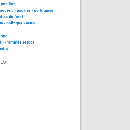
t papillon
angues : française - portugaise
lles du front
té - politique - astro
eppe
all - femmes et foot
nirs
VES