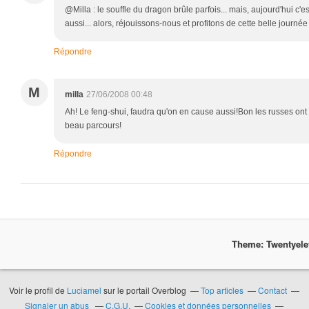
@Milla : le souffle du dragon brûle parfois... mais, aujourd'hui c'e
aussi... alors, réjouissons-nous et profitons de cette belle journée :
Répondre
M
milla
27/06/2008 00:48
Ah! Le feng-shui, faudra qu'on en cause aussi!Bon les russes ont pe
beau parcours!
Répondre
Theme: Twentyel
Voir le profil de
Luciamel
sur le portail Overblog
Top articles
Contact
Signaler un abus
C.G.U.
Cookies et données personnelles