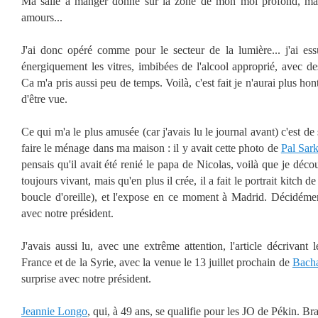
Ma salle à manger donne sur la zone de mon moi profond, ma 
amours...
J'ai donc opéré comme pour le secteur de la lumière... j'ai essu
énergiquement les vitres, imbibées de l'alcool approprié, avec des
Ca m'a pris aussi peu de temps. Voilà, c'est fait je n'aurai plus hont
d'être vue.
Ce qui m'a le plus amusée (car j'avais lu le journal avant) c'est de 
faire le ménage dans ma maison : il y avait cette photo de
Pal Sar
pensais qu'il avait été renié le papa de Nicolas, voilà que je déc
toujours vivant, mais qu'en plus il crée, il a fait le portrait kitch d
boucle d'oreille), et l'expose en ce moment à Madrid. Décidémen
avec notre président.
J'avais aussi lu, avec une extrême attention, l'article décrivant 
France et de la Syrie, avec la venue le 13 juillet prochain de
Bacha
surprise avec notre président.
Jeannie Longo
, qui, à 49 ans, se qualifie pour les JO de Pékin. Br