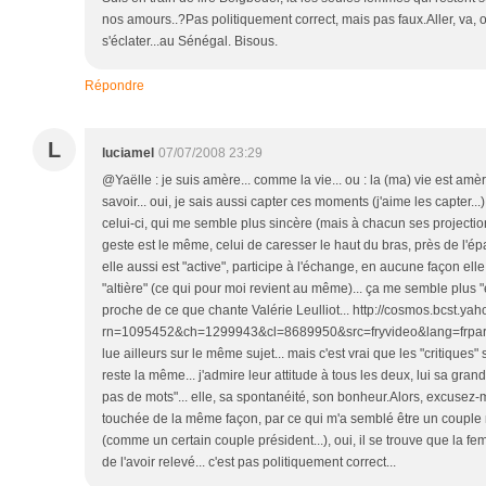
nos amours..?Pas politiquement correct, mais pas faux.Aller, va, 
s'éclater...au Sénégal. Bisous.
Répondre
L
luciamel
07/07/2008 23:29
@Yaëlle : je suis amère... comme la vie... ou : la (ma) vie est amè
savoir... oui, je sais aussi capter ces moments (j'aime les capter...
celui-ci, qui me semble plus sincère (mais à chacun ses projectio
geste est le même, celui de caresser le haut du bras, près de l'é
elle aussi est "active", participe à l'échange, en aucune façon elle
"altière" (ce qui pour moi revient au même)... ça me semble plus 
proche de ce que chante Valérie Leulliot... http://cosmos.bcst.y
rn=1095452&ch=1299943&cl=8689950&src=fryvideo&lang=frpardo
lue ailleurs sur le même sujet... mais c'est vrai que les "critiques
reste la même... j'admire leur attitude à tous les deux, lui sa gran
pas de mots"... elle, sa spontanéité, son bonheur.Alors, excusez-m
touchée de la même façon, par ce qui m'a semblé être un couple 
(comme un certain couple président...), oui, il se trouve que la fe
de l'avoir relevé... c'est pas politiquement correct...