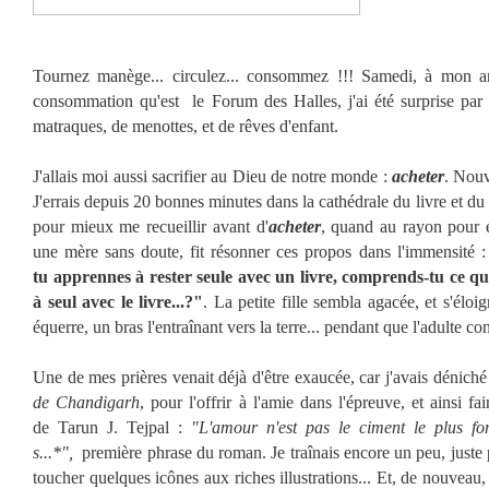
Tournez manège... circulez... consommez !!! Samedi, à mon a
consommation qu'est le Forum des Halles, j'ai été surprise par c
matraques, de menottes, et de rêves d'enfant.
J'allais moi aussi sacrifier au Dieu de notre monde :
acheter
. Nouv
J'errais depuis 20 bonnes minutes dans la cathédrale du livre et du 
pour mieux me recueillir avant d'
acheter
, quand au rayon pour 
une mère sans doute, fit résonner ces propos dans l'immensité 
tu apprennes à rester seule avec un livre, comprends-tu ce que 
à seul avec le livre...?"
. La petite fille sembla agacée, et s'élo
équerre, un bras l'entraînant vers la terre... pendant que l'adulte con
Une de mes prières venait déjà d'être exaucée, car j'avais déniché 
de Chandigarh
, pour l'offrir à l'amie dans l'épreuve, et ainsi fa
de Tarun J. Tejpal :
"L'amour n'est pas le ciment le plus for
s...*",
première phrase du roman. Je traînais encore un peu, juste p
toucher quelques icônes aux riches illustrations... Et, de nouveau, l