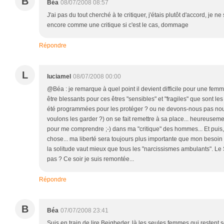
B
Béa
08/07/2008 08:57
J'ai pas du tout cherché à te critiquer, j'étais plutôt d'accord, je ne
encore comme une critique si c'est le cas, dommage
Répondre
L
luciamel
08/07/2008 00:00
@Béa : je remarque à quel point il devient difficile pour une fem
être blessants pour ces êtres "sensibles" et "fragiles" que sont l
été programmées pour les protéger ? ou ne devons-nous pas no
voulons les garder ?) on se fait remettre à sa place... heureusem
pour me comprendre ;-) dans ma "critique" des hommes... Et puis,
chose... ma liberté sera toujours plus importante que mon besoin d
la solitude vaut mieux que tous les "narcissismes ambulants". Le 
pas ? Ce soir je suis remontée...
Répondre
B
Béa
07/07/2008 23:41
Suis en train de lire Beigbeder, là les seules femmes qui restent s