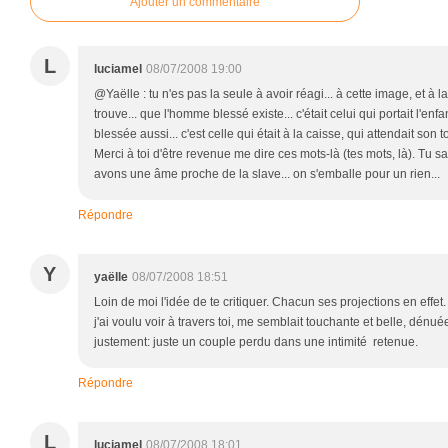
Ajouter un commentaire
L
luciamel
08/07/2008 19:00
@Yaëlle : tu n'es pas la seule à avoir réagi... à cette image, et à la 
trouve... que l'homme blessé existe... c'était celui qui portait l'en
blessée aussi... c'est celle qui était à la caisse, qui attendait son tou
Merci à toi d'être revenue me dire ces mots-là (tes mots, là). Tu sa
avons une âme proche de la slave... on s'emballe pour un rien...
Répondre
Y
yaëlle
08/07/2008 18:51
Loin de moi l'idée de te critiquer. Chacun ses projections en effet.
j'ai voulu voir à travers toi, me semblait touchante et belle, dén
justement: juste un couple perdu dans une intimité retenue.
Répondre
L
luciamel
08/07/2008 18:01