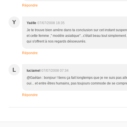
Répondre
Y
Yaëlle
07/07/2008 18:35
Je te trouve bien amère dans ta conclusion sur cet instant sus
et cette femme ," modèle asiatique"...c'était beau tout simplemen
qui s'offrent à nos regards désoeuvrés.
Répondre
L
luciamel
07/07/2008 07:34
@Gaétan : bonjour ! tiens ça fait longtemps que je ne suis pas all
oui... et entre êtres humains, pas toujours commode de se compre
Répondre