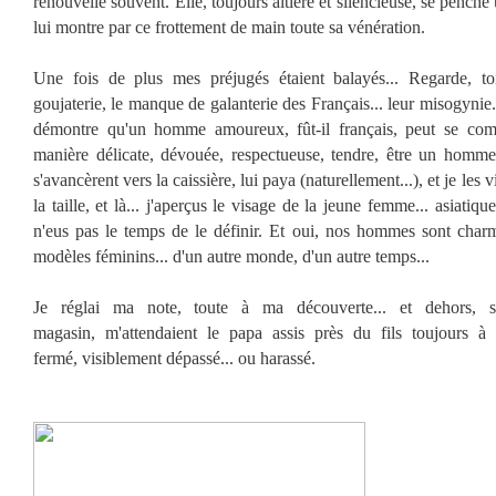
renouvelle souvent. Elle, toujours altière et silencieuse, se penche
lui montre par ce frottement de main toute sa vénération.
Une fois de plus mes préjugés étaient balayés... Regarde, to
goujaterie, le manque de galanterie des Français... leur misogynie..
démontre qu'un homme amoureux, fût-il français, peut se com
manière délicate, dévouée, respectueuse, tendre, être un homme 
s'avancèrent vers la caissière, lui paya (naturellement...), et je les vis
la taille, et là... j'aperçus le visage de la jeune femme... asiatiq
n'eus pas le temps de le définir. Et oui, nos hommes sont char
modèles féminins... d'un autre monde, d'un autre temps...
Je réglai ma note, toute à ma découverte... et dehors, 
magasin, m'attendaient le papa assis près du fils toujours à c
fermé, visiblement dépassé... ou harassé.