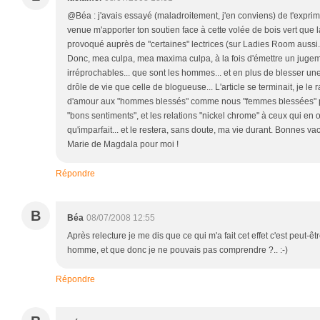
@Béa : j'avais essayé (maladroitement, j'en conviens) de t'expri
venue m'apporter ton soutien face à cette volée de bois vert que 
provoqué auprès de "certaines" lectrices (sur Ladies Room aussi...),
Donc, mea culpa, mea maxima culpa, à la fois d'émettre un jugem
irréprochables... que sont les hommes... et en plus de blesser une
drôle de vie que celle de blogueuse... L'article se terminait, je le 
d'amour aux "hommes blessés" comme nous "femmes blessées" pa
"bons sentiments", et les relations "nickel chrome" à ceux qui en o
qu'imparfait... et le restera, sans doute, ma vie durant. Bonnes v
Marie de Magdala pour moi !
Répondre
B
Béa
08/07/2008 12:55
Après relecture je me dis que ce qui m'a fait cet effet c'est peut-ê
homme, et que donc je ne pouvais pas comprendre ?.. :-)
Répondre