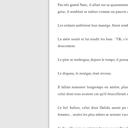
Pas très grand Nani, il allait sur sa quarantain
grise, il semblait se traîner comme un pauvre 
Les enfants arrêtèrent leur manège, firent sem
La mère sourit et lui tendit les bras : "Oh, c'es
doucement.
Le père se renfrogna, depuis le temps, il pensa
Le disparu, le renégat, était revenu.
Il fallait remonter longtemps en arrière, plus
celui dont tous avaient cru qu'il étincellerait 
Le bel Italien, celui dont Dalida aurait pu c
femmes... seules les plus mûres se sentant vacci