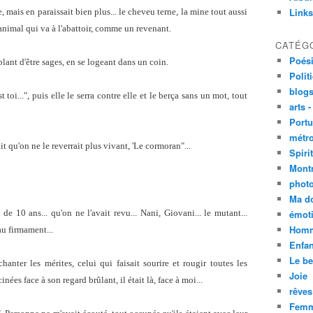
Links
e, mais en paraissait bien plus... le cheveu terne, la mine tout aussi
animal qui va à l'abattoir, comme un revenant.
CATÉG
Poési
blant d'être sages, en se logeant dans un coin.
Polit
blogs
t toi...", puis elle le serra contre elle et le berça sans un mot, tout
arts -
Portu
métro
it qu'on ne le reverrait plus vivant, 'Le cormoran"...
Spirit
Mont
phot
Ma d
 de 10 ans... qu'on ne l'avait revu... Nani, Giovani... le mutant...
émoti
Homm
au firmament...
Enfan
Le be
hanter les mérites, celui qui faisait sourire et rougir toutes les
Joie
nées face à son regard brûlant, il était là, face à moi...
rêves
Femm