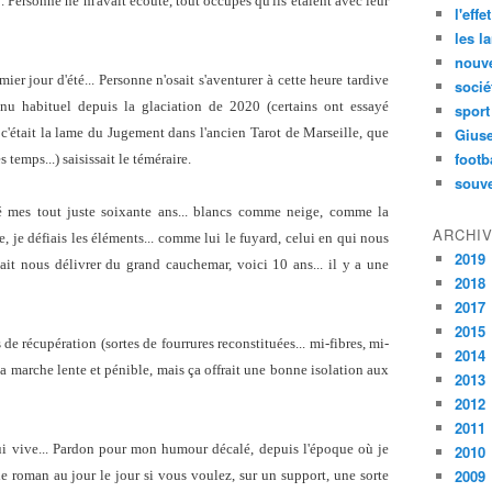
". Personne ne m'avait écouté, tout occupés qu'ils étaient avec leur
l'effe
les l
nouve
remier jour d'été... Personne n'osait s'aventurer à cette heure tardive
socié
enu habituel depuis la glaciation de 2020 (certains ont essayé
sport
c'était la lame du Jugement dans l'ancien Tarot de Marseille, que
Gius
footb
 temps...) saisissait le téméraire.
souve
 mes tout juste soixante ans... blancs comme neige, comme la
ARCHI
e, je défiais les éléments... comme lui le fuyard, celui en qui nous
2019
ait nous délivrer du grand cauchemar, voici 10 ans... il y a une
2018
2017
2015
s de récupération (sortes de fourrures reconstituées... mi-fibres, mi-
2014
t la marche lente et pénible, mais ça offrait une bonne isolation aux
2013
2012
2011
qui vive... Pardon pour mon humour décalé, depuis l'époque où je
2010
2009
 de roman au jour le jour si vous voulez, sur un support, une sorte