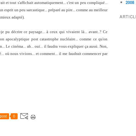
2008
vait et tout s'affichait automatiquement... c'est un peu compliqué...
un esprit un peu sarcastique... préparé au pire... comme au meilleur
ARTIC
e mieux adapté).
je pu décrire ce paysage... à ceux qui vivaient là... avant..? Ce
ion apocalyptique post catastrophe nucléaire... comme ce qu'on
n... Le cinéma... ah... oui... il faudra vous expliquer ça aussi. Non,
sé... où nous vivions... et comment... il me faudrait commencer par
post
0