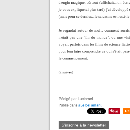
d'engin magique, où tout s'affichait... on écri
je vous expliquerai plus tard), j'ai développé 
(mais pour ce dernier... le sarcasme est resté l
Je regardai autour de moi... comment aurais-
n'était pas une "fin du monde", ou une vis
voyait parfois dans les films de science fictio
pour leur faire comprendre ce qui s'était pas
le commencement.
(à suivre)
Rédigé par
Luciamel
Publié dans
#Le bel amant
Re
S'inscrire à la newsletter