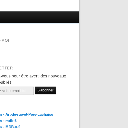
-MOI
ETTER
-vous pour être averti des nouveaux
publiés.
 - Art-de-rue-et-Pere-Lachaise
m - mdb-3
m - MDB-n-2