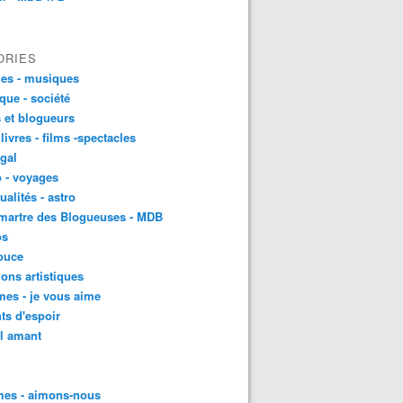
ORIES
es - musiques
ique - société
 et blogueurs
 livres - films -spectacles
gal
 - voyages
ualités - astro
martre des Blogueuses - MDB
os
ouce
ons artistiques
es - je vous aime
ts d'espoir
l amant
es - aimons-nous