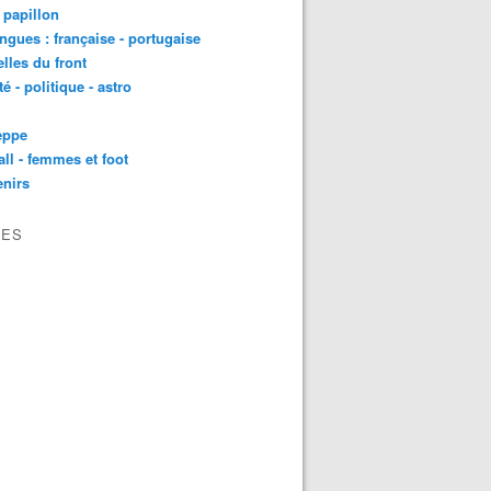
t papillon
angues : française - portugaise
lles du front
té - politique - astro
eppe
all - femmes et foot
nirs
VES