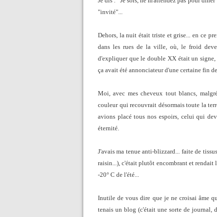
Je dis : "Je sors, ne m'attendez pas pour dîner
"invité"...
Dehors, la nuit était triste et grise... en ce p
dans les rues de la ville, où, le froid dev
d'expliquer que le double XX était un signe, 
ça avait été annonciateur d'une certaine fin des
Moi, avec mes cheveux tout blancs, malgré
couleur qui recouvrait désormais toute la terr
avions placé tous nos espoirs, celui qui dev
éternité.
J'avais ma tenue anti-blizzard... faite de tissu
raisin...), c'était plutôt encombrant et rendai
-20° C de l'été...
Inutile de vous dire que je ne croisai âme 
tenais un blog (c'était une sorte de journal,