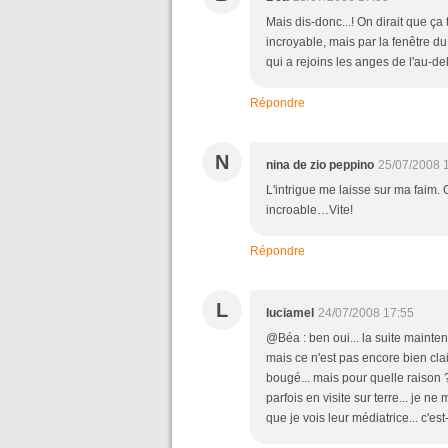
Mais dis-donc...! On dirait que ça
incroyable, mais par la fenêtre du
qui a rejoins les anges de l'au-de
Répondre
N
nina de zio peppino
25/07/2008 
L'intrigue me laisse sur ma faim. O
incroable…Vite!
Répondre
L
luciamel
24/07/2008 17:55
@Béa : ben oui... la suite mainten
mais ce n'est pas encore bien clair
bougé... mais pour quelle raison 
parfois en visite sur terre... je n
que je vois leur médiatrice... c'es