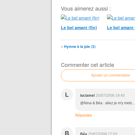
Vous aimerez aussi :
Le bel amant (fin)
Le bel amant 
« Hymne à la joie (3)
Commenter cet article
Ajouter un commentaire
L
luciamel
25/07/2008 19:40
@Nina & Béa : allez je m'y mets...
Répondre
B
Béa
25/07/2008 17:03