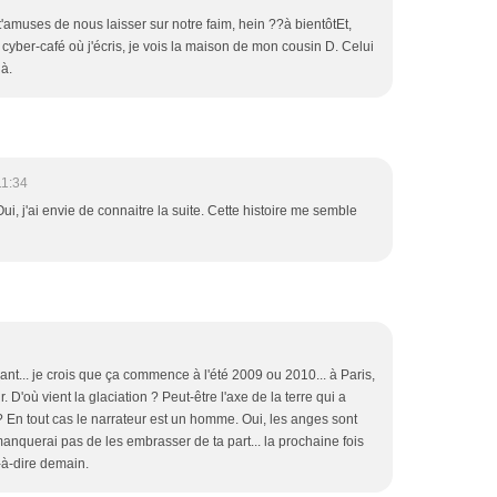
 t'amuses de nous laisser sur notre faim, hein ??à bientôtEt,
 cyber-café où j'écris, je vois la maison de mon cousin D. Celui
là.
11:34
ui, j'ai envie de connaitre la suite. Cette histoire me semble
ant... je crois que ça commence à l'été 2009 ou 2010... à Paris,
. D'où vient la glaciation ? Peut-être l'axe de la terre qui a
? En tout cas le narrateur est un homme. Oui, les anges sont
e manquerai pas de les embrasser de ta part... la prochaine fois
t-à-dire demain.