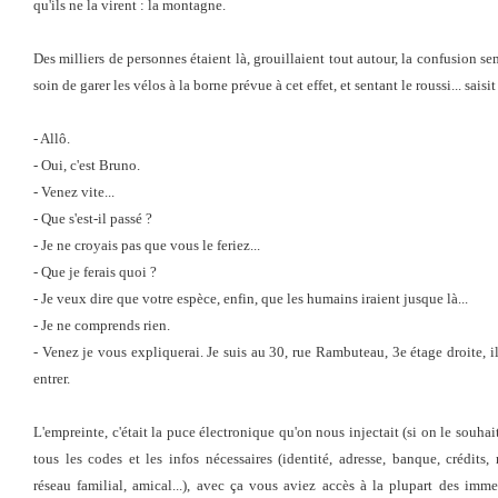
qu'ils ne la virent : la montagne.
Des milliers de personnes étaient là, grouillaient tout autour, la confusion 
soin de garer les vélos à la borne prévue à cet effet, et sentant le roussi... sais
- Allô.
- Oui, c'est Bruno.
- Venez vite...
- Que s'est-il passé ?
- Je ne croyais pas que vous le feriez...
- Que je ferais quoi ?
- Je veux dire que votre espèce, enfin, que les humains iraient jusque là...
- Je ne comprends rien.
- Venez je vous expliquerai. Je suis au 30, rue Rambuteau, 3e étage droite, il
entrer.
L'empreinte, c'était la puce électronique qu'on nous injectait (si on le souha
tous les codes et les infos nécessaires (identité, adresse, banque, crédits,
réseau familial, amical...), avec ça vous aviez accès à la plupart des imm