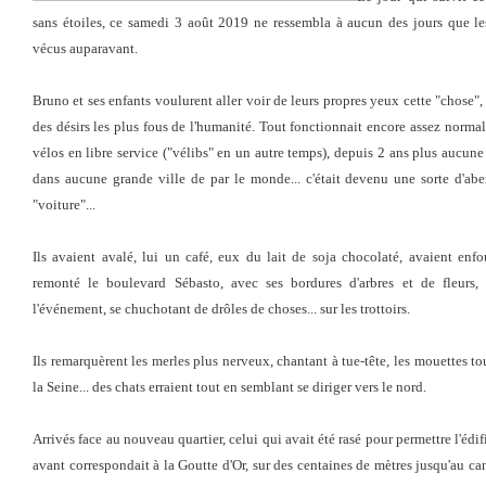
sans étoiles, ce samedi 3 août 2019 ne ressembla à aucun des jours que les
vécus auparavant.
Bruno et ses enfants voulurent aller voir de leurs propres yeux cette "chose",
des désirs les plus fous de l'humanité. Tout fonctionnait encore assez normal
vélos en libre service ("vélibs" en un autre temps), depuis 2 ans plus aucune 
dans aucune grande ville de par le monde... c'était devenu une sorte d'abe
"voiture"...
Ils avaient avalé, lui un café, eux du lait de soja chocolaté, avaient en
remonté le boulevard Sébasto, avec ses bordures d'arbres et de fleurs,
l'événement, se chuchotant de drôles de choses... sur les trottoirs.
Ils remarquèrent les merles plus nerveux, chantant à tue-tête, les mouettes to
la Seine... des chats erraient tout en semblant se diriger vers le nord.
Arrivés face au nouveau quartier, celui qui avait été rasé pour permettre l'édif
avant correspondait à la Goutte d'Or, sur des centaines de mètres jusqu'au can