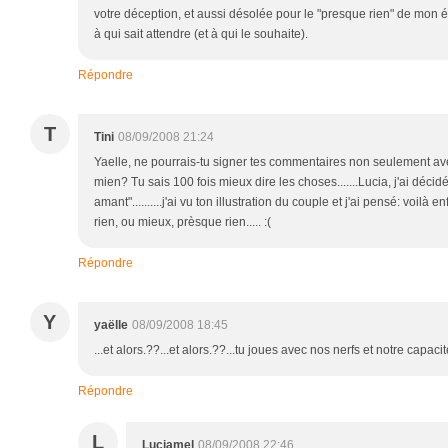
votre déception, et aussi désolée pour le "presque rien" de mon épi
à qui sait attendre (et à qui le souhaite).
Répondre
T
Tini
08/09/2008 21:24
Yaelle, ne pourrais-tu signer tes commentaires non seulement av
mien? Tu sais 100 fois mieux dire les choses.......Lucia, j'ai décid
amant"..........j'ai vu ton illustration du couple et j'ai pensé: voilà enf
rien, ou mieux, prèsque rien..... :(
Répondre
Y
yaëlle
08/09/2008 18:45
...et alors.??...et alors.??...tu joues avec nos nerfs et notre capaci
Répondre
L
Luciamel
08/09/2008 22:46