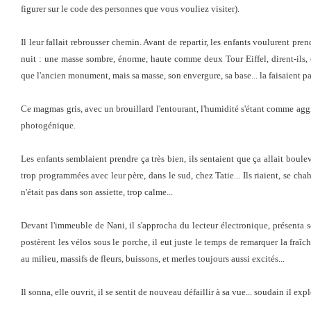
figurer sur le code des personnes que vous vouliez visiter).
Il leur fallait rebrousser chemin. Avant de repartir, les enfants voulurent pren
nuit : une masse sombre, énorme, haute comme deux Tour Eiffel, dirent-ils, en
que l'ancien monument, mais sa masse, son envergure, sa base... la faisaient par
Ce magmas gris, avec un brouillard l'entourant, l'humidité s'étant comme agglu
photogénique.
Les enfants semblaient prendre ça très bien, ils sentaient que ça allait boule
trop programmées avec leur père, dans le sud, chez Tatie... Ils riaient, se ch
n'était pas dans son assiette, trop calme...
Devant l'immeuble de Nani, il s'approcha du lecteur électronique, présenta son
postèrent les vélos sous le porche, il eut juste le temps de remarquer la fraîch
au milieu, massifs de fleurs, buissons, et merles toujours aussi excités...
Il sonna, elle ouvrit, il se sentit de nouveau défaillir à sa vue... soudain il expl