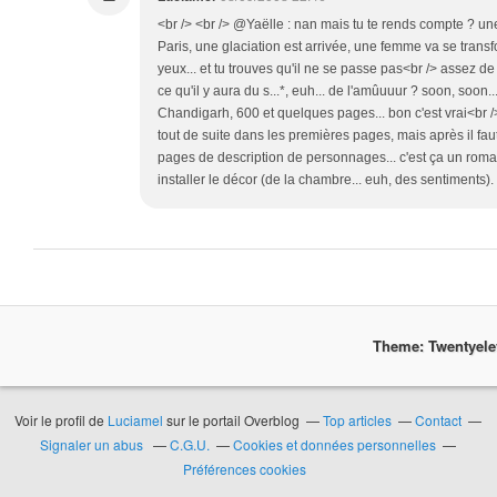
<br /> <br /> @Yaëlle : nan mais tu te rends compte ? 
Paris, une glaciation est arrivée, une femme va se tra
yeux... et tu trouves qu'il ne se passe pas<br /> assez de
ce qu'il y aura du s...*, euh... de l'amûuuur ? soon, soon.
Chandigarh, 600 et quelques pages... bon c'est vrai<br /> 
tout de suite dans les premières pages, mais après il fau
pages de description de personnages... c'est ça un roma
installer le décor (de la chambre... euh, des sentiments). ;
Theme: Twentyel
Voir le profil de
Luciamel
sur le portail Overblog
Top articles
Contact
Signaler un abus
C.G.U.
Cookies et données personnelles
Préférences cookies