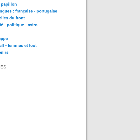
t papillon
angues : française - portugaise
lles du front
té - politique - astro
eppe
all - femmes et foot
nirs
VES