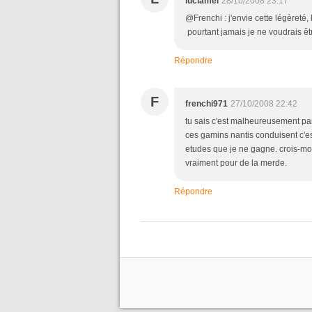
luciamel
28/10/2008 23:17
@Frenchi : j'envie cette légèreté, 
pourtant jamais je ne voudrais êtr
Répondre
F
frenchi971
27/10/2008 22:42
tu sais c'est malheureusement part
ces gamins nantis conduisent c'est
etudes que je ne gagne. crois-moi
vraiment pour de la merde.
Répondre