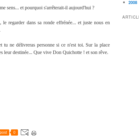
2008
 sens... et pourquoi s'arrêterait-il aujourd'hui ?
ARTIC
le regarder dans sa ronde effrénée... et juste nous en
.
et tu ne délivreras personne si ce n'est toi. Sur la place
es leur destinée... Que vive Don Quichotte ! et son rêve.
post
0