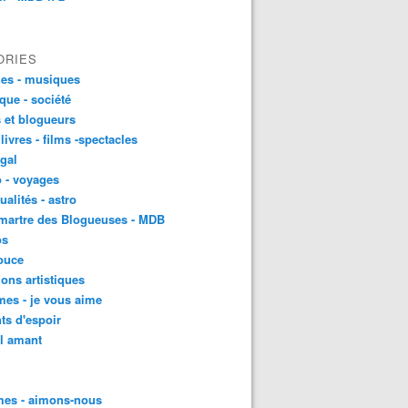
ORIES
es - musiques
ique - société
 et blogueurs
 livres - films -spectacles
gal
 - voyages
ualités - astro
martre des Blogueuses - MDB
os
ouce
ons artistiques
es - je vous aime
ts d'espoir
l amant
es - aimons-nous