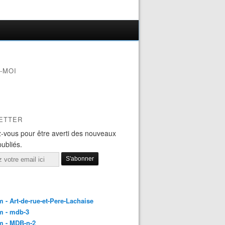
-MOI
ETTER
-vous pour être averti des nouveaux
publiés.
 - Art-de-rue-et-Pere-Lachaise
m - mdb-3
m - MDB-n-2