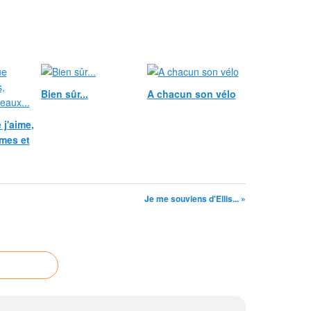
Bien sûr...
A chacun son vélo
j'aime,
mes et
Je me souviens d'Ellis... »