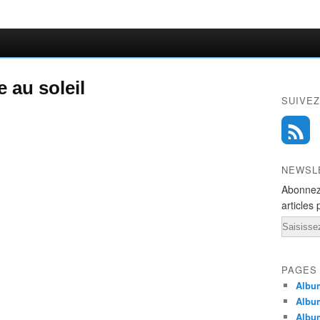
e au soleil
SUIVEZ
NEWSL
Abonnez
articles 
Email
PAGES
Album
Albu
Albu