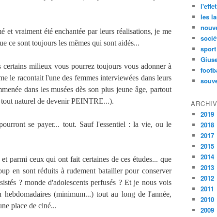
l'effe
les l
nouve
mé et vraiment été enchantée par leurs réalisations, je me
socié
que ce sont toujours les mêmes qui sont aidés...
sport
Gius
s certains milieux vous pourrez toujours vous adonner à
footb
mme le racontait l'une des femmes interviewées dans leurs
souve
emmenée dans les musées dès son plus jeune âge, partout
lé tout naturel de devenir PEINTRE...).
ARCHI
2019
pourront se payer... tout. Sauf l'essentiel : la vie, ou le
2018
2017
2015
2014
et parmi ceux qui ont fait certaines de ces études... que
2013
oup en sont réduits à rudement batailler pour conserver
2012
 assistés ? monde d'adolescents perfusés ? Et je nous vois
2011
5h hebdomadaires (minimum...) tout au long de l'année,
2010
ne place de ciné...
2009