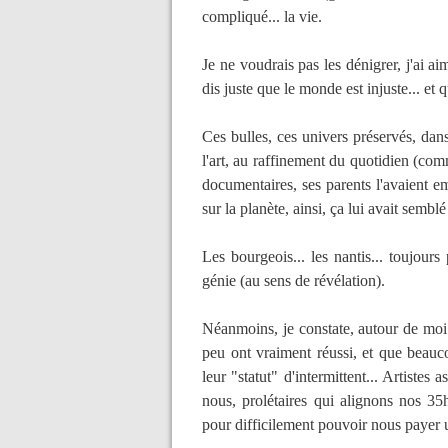
compliqué... la vie.
Je ne voudrais pas les dénigrer, j'ai ai
dis juste que le monde est injuste... et 
Ces bulles, ces univers préservés, dan
l'art, au raffinement du quotidien (co
documentaires, ses parents l'avaient 
sur la planète, ainsi, ça lui avait semb
Les bourgeois... les nantis... toujours 
génie (au sens de révélation).
Néanmoins, je constate, autour de moi 
peu ont vraiment réussi, et que beauc
leur "statut" d'intermittent... Artistes
nous, prolétaires qui alignons nos 3
pour difficilement pouvoir nous payer u