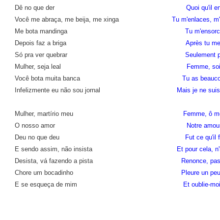
Dê no que der
Quoi qu'il e
Você me abraça, me beija, me xinga
Tu m'enlaces, m
Me bota mandinga
Tu m'ensorc
Depois faz a briga
Après tu me
Só pra ver quebrar
Seulement p
Mulher, seja leal
Femme, soi
Você bota muita banca
Tu as beauco
Infelizmente eu não sou jornal
Mais je ne suis
Mulher, martírio meu
Femme, ô mo
O nosso amor
Notre amou
Deu no que deu
Fut ce qu'il 
E sendo assim, não insista
Et pour cela, n
Desista, vá fazendo a pista
Renonce, pas
Chore um bocadinho
Pleure un pe
E se esqueça de mim
Et oublie-moi