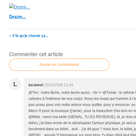
Desire...
« V'là qu'je chante ça...
Commenter cet article
Ajouter un commentaire
L
luciamel
20/11/2008 21:44
@Tini : notre tâche, notre tache aussi...<br /> @Tiniak : le rythme
cellules à l'intérieur de nos corps. Nous les loups qui hurlons à l
pas assez pour voir notre amour nous quitter, pour y renoncer, ou 
Merci !!! pour la musique (j'aime), pour la traduction (t'es bon en la
@Milla : merci ma belle (GENIAL, TU ES REVENUE), là, je dois d
idées, j'ai bien envie de le développer l'amour physique, je sais 
forcément dans un billet... euh... j'ai dit quoi ? mais bon, le billet, 
@FDKL : wouah !!! bienvenue sur mon blog, t'y étais déjà faut dire.