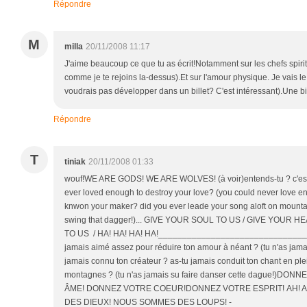
Répondre
M
milla
20/11/2008 11:17
J'aime beaucoup ce que tu as écrit!Notamment sur les chefs spirit
comme je te rejoins la-dessus).Et sur l'amour physique. Je vais le
voudrais pas développer dans un billet? C'est intéressant).Une bi
Répondre
T
tiniak
20/11/2008 01:33
wouf!WE ARE GODS! WE ARE WOLVES! (à voir)entends-tu ? c'est
ever loved enough to destroy your love? (you could never love en
knwon your maker? did you ever leade your song aloft on mounta
swing that dagger!)... GIVE YOUR SOUL TO US / GIVE YOUR
TO US / HA! HA! HA! HA!______________________________
jamais aimé assez pour réduire ton amour à néant ? (tu n'as jama
jamais connu ton créateur ? as-tu jamais conduit ton chant en pl
montagnes ? (tu n'as jamais su faire danser cette dague!)DO
ÂME! DONNEZ VOTRE COEUR!DONNEZ VOTRE ESPRIT! AH! A
DES DIEUX! NOUS SOMMES DES LOUPS! -