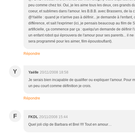
peu comme chez toi. Oui, je les aime tous les deux, ces grands d
coeur, et sublimes dans l'amour. les B.B.B. avec Brassens, de la
@Yaëlle : quand je n'arrive pas à définir... je demande à l'enfant, ca
différence, et sait l'exprimer (ici, je pensais beaucoup au film de S
artificielle, ça commence par ça : quelqu'un demande de définir l
un enfant robot qui éprouvera de l'amour pour ses parents... il ne 
sera programmé pour les aimer, film époustouflant).
Répondre
Y
Yaëlle
20/11/2008 18:58
Je serais bien incapable de qualifier ou expliquer l'amour. Pour mo
un peu court comme définition je crois.
Répondre
F
FKDL
20/11/2008 15:44
Quel joli clip de Barbara et Brel !!!! Tout en amour…