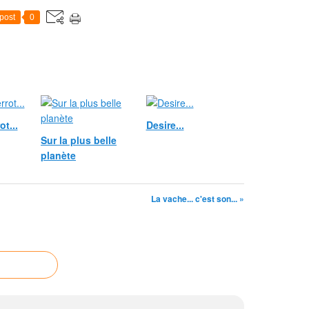
post
0
t...
Desire...
Sur la plus belle
planète
La vache... c'est son... »