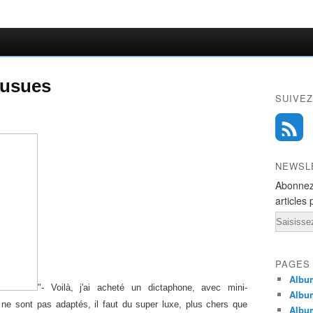
ousues
SUIVEZ
NEWSL
Abonnez
articles 
Email
PAGES
Album
"- Voilà, j'ai acheté un dictaphone, avec mini-
Albu
ne sont pas adaptés, il faut du super luxe, plus chers que
Albu