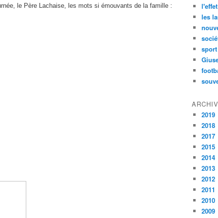
l'effe
urnée, le Père Lachaise, les mots si émouvants de la famille :
les l
nouve
socié
sport
Gius
footb
souve
ARCHI
2019
2018
2017
2015
2014
2013
2012
2011
2010
2009