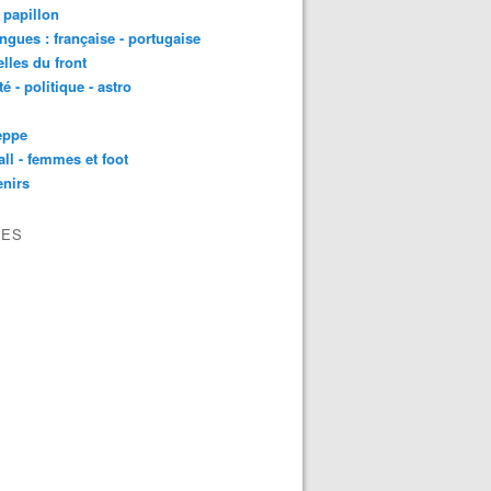
t papillon
angues : française - portugaise
lles du front
té - politique - astro
eppe
all - femmes et foot
nirs
VES