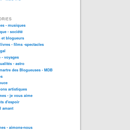
ORIES
es - musiques
ique - société
 et blogueurs
 livres - films -spectacles
gal
 - voyages
ualités - astro
martre des Blogueuses - MDB
os
ouce
ons artistiques
es - je vous aime
ts d'espoir
l amant
es - aimons-nous