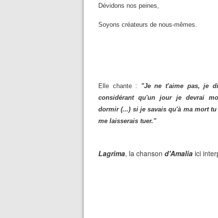
Dévidons nos peines,
Soyons créateurs de nous-mêmes.
Elle chante :
"Je ne t'aime pas, je d
considérant qu'un jour je devrai mo
dormir (...) si je savais qu'à ma mort t
me laisserais tuer."
Lagrima
, la chanson
d'Amalia
ici inte