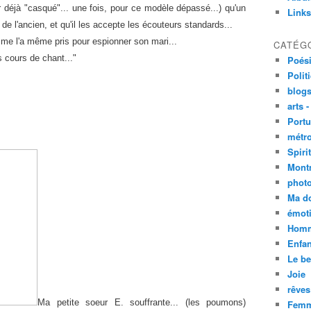
ir déjà "casqué"... une fois, pour ce modèle dépassé...) qu'un
Links
e l'ancien, et qu'il les accepte les écouteurs standards...
 me l'a même pris pour espionner son mari...
CATÉG
s cours de chant..."
Poési
Polit
blogs
arts -
Portu
métro
Spirit
Mont
phot
Ma d
émoti
Homm
Enfan
Le be
Joie
rêves
Ma petite soeur E. souffrante... (les poumons)
Femm