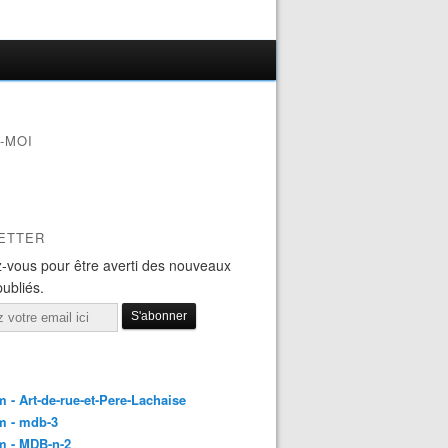
-MOI
ETTER
-vous pour être averti des nouveaux
publiés.
 - Art-de-rue-et-Pere-Lachaise
m - mdb-3
m - MDB-n-2