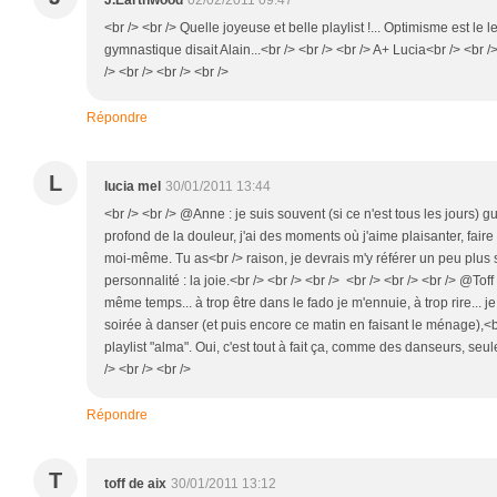
J.Earthwood
02/02/2011 09:47
<br /> <br /> Quelle joyeuse et belle playlist !... Optimisme est le l
gymnastique disait Alain...<br /> <br /> <br /> A+ Lucia<br /> <br />
/> <br /> <br /> <br />
Répondre
L
lucia mel
30/01/2011 13:44
<br /> <br /> @Anne : je suis souvent (si ce n'est tous les jours) g
profond de la douleur, j'ai des moments où j'aime plaisanter, fair
moi-même. Tu as<br /> raison, je devrais m'y référer un peu plus
personnalité : la joie.<br /> <br /> <br /> <br /> <br /> <br /> @Toff
même temps... à trop être dans le fado je m'ennuie, à trop rire... 
soirée à danser (et puis encore ce matin en faisant le ménage),<b
playlist "alma". Oui, c'est tout à fait ça, comme des danseurs, seul
/> <br /> <br />
Répondre
T
toff de aix
30/01/2011 13:12