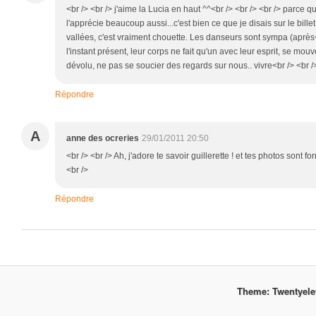
<br /> <br /> j'aime la Lucia en haut ^^<br /> <br /> <br /> parce qu
l'apprécie beaucoup aussi...c'est bien ce que je disais sur le bille
vallées, c'est vraiment chouette. Les danseurs sont sympa (après<br
l'instant présent, leur corps ne fait qu'un avec leur esprit, se mou
dévolu, ne pas se soucier des regards sur nous.. vivre<br /> <br />
Répondre
A
anne des ocreries
29/01/2011 20:50
<br /> <br /> Ah, j'adore te savoir guillerette ! et tes photos sont for
<br />
Répondre
Theme: Twentyel