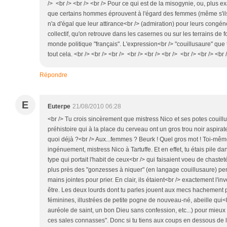
/> <br /> <br /> <br /> Pour ce qui est de la misogynie, ou, plus 
que certains hommes éprouvent à l'égard des femmes (même s'ils 
n'a d'égal que leur attirance<br /> (admiration) pour leurs congé
collectif, qu'on retrouve dans les casernes ou sur les terrains de 
monde politique "français". L'expression<br /> "couillusaure" que 
tout cela. <br /> <br /> <br /> <br /> <br /> <br /> <br /> <br /> <br 
Répondre
E
Euterpe
21/08/2010 06:28
<br /> Tu crois sincèrement que mistress Nico et ses potes couillu
préhistoire qui à la place du cerveau ont un gros trou noir aspirat
quoi déjà ?<br /> Aux...femmes ? Beurk ! Quel gros mot ! Toi-mê
ingénuement, mistress Nico à Tartuffe. Et en effet, tu étais pile dans
type qui portait l'habit de ceux<br /> qui faisaient voeu de chaste
plus près des "gonzesses à niquer" (en langage couillusaure) pen
mains jointes pour prier. En clair, ils étaient<br /> exactement l'in
être. Les deux lourds dont tu parles jouent aux mecs hachement
féminines, illustrées de petite pogne de nouveau-né, abeille qui<b
auréole de saint, un bon Dieu sans confession, etc...) pour mieux l
ces sales connasses". Donc si tu tiens aux coups en dessous de l