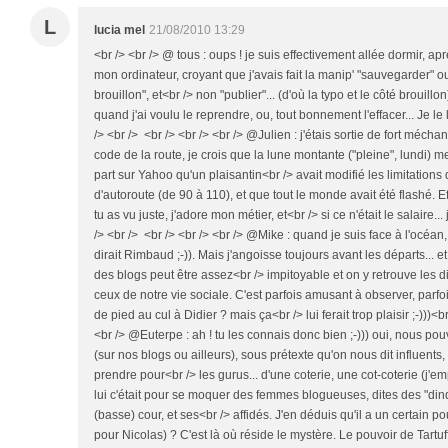
L
lucia mel
21/08/2010 13:29
<br /> <br /> @ tous : oups ! je suis effectivement allée dormir, a
mon ordinateur, croyant que j'avais fait la manip' "sauvegarder" o
brouillon", et<br /> non "publier"... (d'où la typo et le côté brouillo
quand j'ai voulu le reprendre, ou, tout bonnement l'effacer... Je le 
/> <br /> <br /> <br /> <br /> @Julien : j'étais sortie de fort méc
code de la route, je crois que la lune montante ("pleine", lundi) m
part sur Yahoo qu'un plaisantin<br /> avait modifié les limitations
d'autoroute (de 90 à 110), et que tout le monde avait été flashé. Ef
tu as vu juste, j'adore mon métier, et<br /> si ce n'était le salaire..
/> <br /> <br /> <br /> <br /> @Mike : quand je suis face à l'océan
dirait Rimbaud ;-)). Mais j'angoisse toujours avant les départs... e
des blogs peut être assez<br /> impitoyable et on y retrouve les d
ceux de notre vie sociale. C'est parfois amusant à observer, par
de pied au cul à Didier ? mais ça<br /> lui ferait trop plaisir ;-)))<b
<br /> @Euterpe : ah ! tu les connais donc bien ;-))) oui, nous po
(sur nos blogs ou ailleurs), sous prétexte qu'on nous dit influent
prendre pour<br /> les gurus... d'une coterie, une cot-coterie (j'e
lui c'était pour se moquer des femmes blogueuses, dites des "dind
(basse) cour, et ses<br /> affidés. J'en déduis qu'il a un certain 
pour Nicolas) ? C'est là où réside le mystère. Le pouvoir de Tartuff