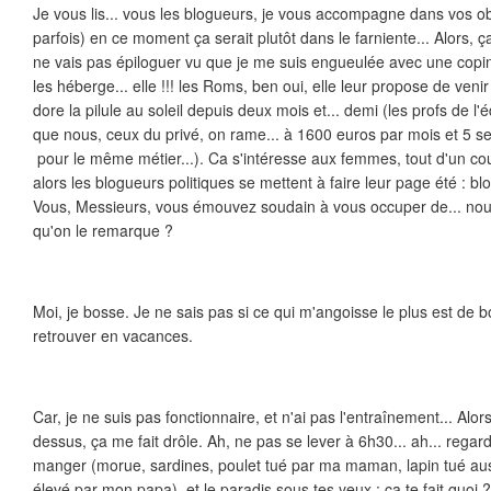
Je vous lis... vous les blogueurs, je vous accompagne dans vos ob
parfois) en ce moment ça serait plutôt dans le farniente... Alors, ç
ne vais pas épiloguer vu que je me suis engueulée avec une copin
les héberge... elle !!! les Roms, ben oui, elle leur propose de veni
dore la pilule au soleil depuis deux mois et... demi (les profs de l
que nous, ceux du privé, on rame... à 1600 euros par mois et 5 
pour le même métier...). Ca s'intéresse aux femmes, tout d'un coup
alors les blogueurs politiques se mettent à faire leur page été : bl
Vous, Messieurs, vous émouvez soudain à vous occuper de... nous.
qu'on le remarque ?
Moi, je bosse. Je ne sais pas si ce qui m'angoisse le plus est de 
retrouver en vacances.
Car, je ne suis pas fonctionnaire, et n'ai pas l'entraînement... Al
dessus, ça me fait drôle. Ah, ne pas se lever à 6h30... ah... regarde
manger (morue, sardines, poulet tué par ma maman, lapin tué a
élevé par mon papa), et le paradis sous tes yeux : ça te fait quoi ?