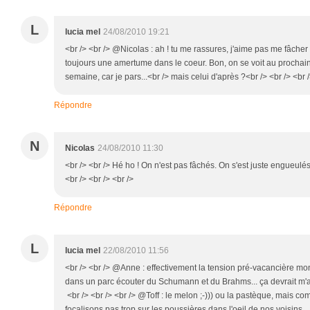
L
lucia mel
24/08/2010 19:21
<br /> <br /> @Nicolas : ah ! tu me rassures, j'aime pas me fâcher
toujours une amertume dans le coeur. Bon, on se voit au prochain
semaine, car je pars...<br /> mais celui d'après ?<br /> <br /> <br /
Répondre
N
Nicolas
24/08/2010 11:30
<br /> <br /> Hé ho ! On n'est pas fâchés. On s'est juste engueulés
<br /> <br /> <br />
Répondre
L
lucia mel
22/08/2010 11:56
<br /> <br /> @Anne : effectivement la tension pré-vacancière monte
dans un parc écouter du Schumann et du Brahms... ça devrait m'apa
<br /> <br /> <br /> @Toff : le melon ;-))) ou la pastèque, mais c
focalisons pas trop sur les poussières dans l'oeil de nos voisins... 