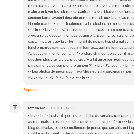
(posté par inadvertance<br /> a-rosée) que je voulais reprendre 
matin à enlever les références explicites à des blogueurs, d'une 
commentaires avaient déjà été enregistrés, et que<br /> d'autre part
Google reader. Et puis, finalement, à la relecture, je me suis dit qu'
/> <br /> <br /> <br /> J'ai aussi eu une discussion animée (oui, ça
avec un vieux copain, non pas assimilé fonctionnaire, mais fonction
existe !), pareil que<br /> toi il m'a dit de ne pas trop stigmatiser
fonctionnaires gagnaient très mal leur vie... qu'il ne leur restait pl
Au bout d'un moment on a<br /> préféré changer de sujet... il m
question plus cruciale dans sa vie : "y a-t-il un espoir pour que
parviennent à se comprendre un jour ?"...<br /> J'ai souri... <br /> 
/> Les photos de mecs à poil, svp Messieurs, laissez-nous choisir ;-
<br /> <br /> <br /> <br /> <br /> <br />
Répondre
T
toff de aix
21/08/2010 19:53
<br /> <br /> Il est vrai que la suceptibilité de certains rencontre 
autres...mais on est toujours le con de quelqu'un non?<br /> <br />
blog de nicolas, et personnellement je pense que certains ont
on dit par chez moi : ils feraient mieux de redescendre sur terre, 