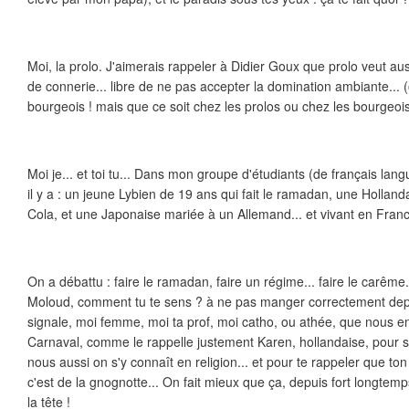
Moi, la prolo. J'aimerais rappeler à Didier Goux que prolo veut aus
de connerie... libre de ne pas accepter la domination ambiante... (o
bourgeois ! mais que ce soit chez les prolos ou chez les bourgeois :
Moi je... et toi tu... Dans mon groupe d'étudiants (de français l
il y a : un jeune Lybien de 19 ans qui fait le ramadan, une Holland
Cola, et une Japonaise mariée à un Allemand... et vivant en Fran
On a débattu : faire le ramadan, faire un régime... faire le carême...
Moloud, comment tu te sens ? à ne pas manger correctement depui
signale, moi femme, moi ta prof, moi catho, ou athée, que nous en 
Carnaval, comme le rappelle justement Karen, hollandaise, pour s
nous aussi on s'y connaît en religion... et pour te rappeler que t
c'est de la gnognotte... On fait mieux que ça, depuis fort longtem
la tête !