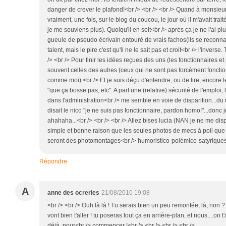
danger de crever le plafond!<br /> <br /> <br /> Quand à monsieur G
vraiment, une fois, sur le blog du coucou, le jour où il m'avait trait
je me souviens plus). Quoiqu'il en soit<br /> après ça je ne l'ai 
gueule de pseudo écrivain entouré de vrais fachos(ils se reconnai
talent, mais le pire c'est qu'il ne le sait pas et croit<br /> l'inver
/> <br /> Pour finir les idées reçues des uns (les fonctionnaires et 
souvent celles des autres (ceux qui ne sont pas forcément fonctio
comme moi).<br /> Et je suis déçu d'entendre, ou de lire, encore
"que ça bosse pas, etc". A part une (relative) sécurité de l'emploi, 
dans l'administration<br /> me semble en voie de disparition...
disait le nico "je ne suis pas fonctionnaire, pardon homo!"...donc 
ahahaha...<br /> <br /> <br /> Allez bises lucia (NAN je ne me disp
simple et bonne raison que les seules photos de mecs à poil que 
seront des photomontages<br /> humoristico-polémico-satyriques!)
Répondre
A
anne des ocreries
21/08/2010 19:08
<br /> <br /> Ouh là là ! Tu serais bien un peu remontée, là, non 
vont bien t'aller ! tu poseras tout ça en arrière-plan, et nous....on 
déjà, pour<br /> commencer !<br /> <br /> <br /> <br />