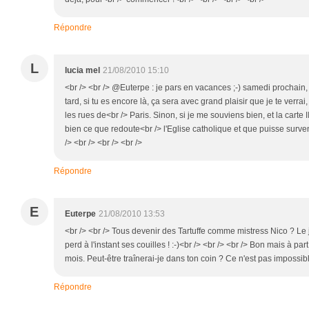
Répondre
L
lucia mel
21/08/2010 15:10
<br /> <br /> @Euterpe : je pars en vacances ;-) samedi prochain
tard, si tu es encore là, ça sera avec grand plaisir que je te verrai
les rues de<br /> Paris. Sinon, si je me souviens bien, et la carte II d
bien ce que redoute<br /> l'Eglise catholique et que puisse surve
/> <br /> <br /> <br />
Répondre
E
Euterpe
21/08/2010 13:53
<br /> <br /> Tous devenir des Tartuffe comme mistress Nico ? Le 
perd à l'instant ses couilles ! :-)<br /> <br /> <br /> Bon mais à part
mois. Peut-être traînerai-je dans ton coin ? Ce n'est pas impossible
Répondre