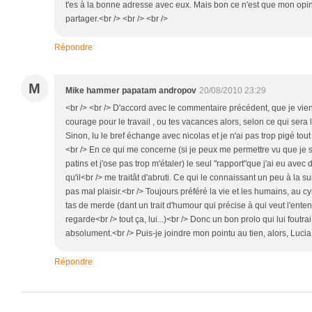
t'es à la bonne adresse avec eux. Mais bon ce n'est que mon opin
partager.<br /> <br /> <br />
Répondre
M
Mike hammer papatam andropov
20/08/2010 23:29
<br /> <br /> D'accord avec le commentaire précédent, que je vie
courage pour le travail , ou tes vacances alors, selon ce qui sera le
Sinon, lu le bref échange avec nicolas et je n'ai pas trop pigé tou
<br /> En ce qui me concerne (si je peux me permettre vu que je su
patins et j'ose pas trop m'étaler) le seul "rapport"que j'ai eu avec d
qu'il<br /> me traitât d'abruti. Ce qui le connaissant un peu à la 
pas mal plaisir.<br /> Toujours préféré la vie et les humains, au 
tas de merde (dant un trait d'humour qui précise à qui veut l'enten
regarde<br /> tout ça, lui...)<br /> Donc un bon prolo qui lui foutra
absolument.<br /> Puis-je joindre mon pointu au tien, alors, Lucia 
Répondre