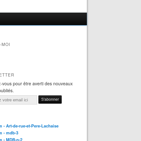
-MOI
ETTER
-vous pour être averti des nouveaux
publiés.
 - Art-de-rue-et-Pere-Lachaise
m - mdb-3
m - MDB-n-2