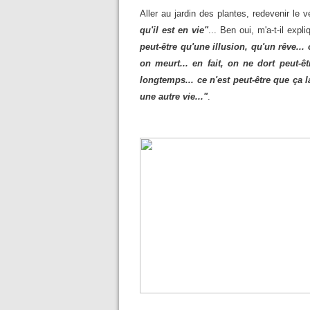
Aller au jardin des plantes, redevenir le v
qu'il est en vie"
... Ben oui, m'a-t-il expl
peut-être qu'une illusion, qu'un rêve... 
on meurt... en fait, on ne dort peut-ê
longtemps... ce n'est peut-être que ça l
une autre vie..."
.