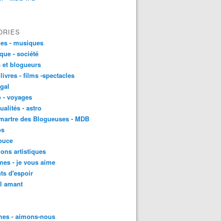
ORIES
es - musiques
ique - société
 et blogueurs
 livres - films -spectacles
gal
 - voyages
ualités - astro
martre des Blogueuses - MDB
os
ouce
ons artistiques
es - je vous aime
ts d'espoir
l amant
es - aimons-nous