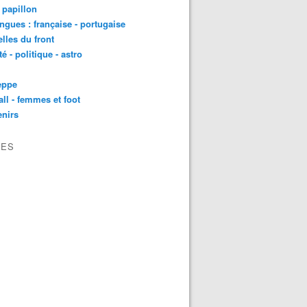
t papillon
angues : française - portugaise
lles du front
té - politique - astro
eppe
all - femmes et foot
nirs
VES