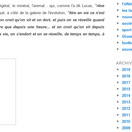
l'effe
égétal, le minéral, l'animal... qui, comme l'a dit Lucas,
"rêve
les l
iqué, à côté de la galerie de l'évolution,
"être en vie ce n'est
nouve
on croit qu'on vit et on dort, et puis on se réveille quand
socié
tre que depuis une heure... et on croit qu'on vit depuis
sport
a vie, on s'endort et on se réveille, de temps en temps, à
Gius
footb
souve
ARCHI
2019
2018
2017
2015
2014
2013
2012
2011
2010
2009