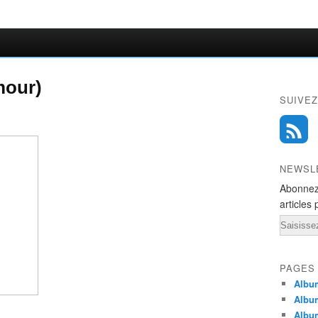
mour)
SUIVEZ
NEWSL
Abonnez
articles 
Email
PAGES
Album
Albu
Albu