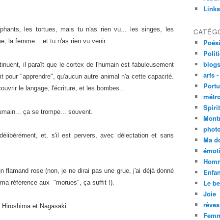
Links
hants, les tortues, mais tu n'as rien vu... les singes, les
CATÉG
, la femme... et tu n'as rien vu venir.
Poési
Polit
blogs
inuent, il paraît que le cortex de l'humain est fabuleusement
arts -
fait pour "apprendre", qu'aucun autre animal n'a cette capacité.
Portu
ouvrir le langage, l'écriture, et les bombes...
métro
Spirit
ain... ça se trompe... souvent.
Mont
phot
 délibérément, et, s'il est pervers, avec délectation et sans
Ma d
émoti
Homm
 un flamand rose (non, je ne dirai pas une grue, j'ai déjà donné
Enfan
Le be
a référence aux "morues", ça suffit !).
Joie
rêves
er Hiroshima et Nagasaki.
Femm