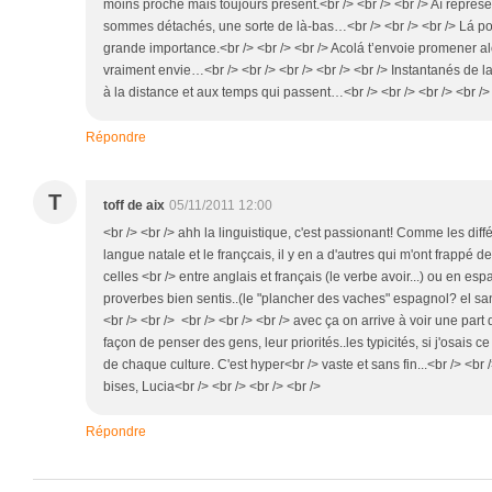
moins proche mais toujours présent.<br /> <br /> <br /> Aí représ
sommes détachés, une sorte de là-bas…<br /> <br /> <br /> Lá po
grande importance.<br /> <br /> <br /> Acolá t’envoie promener al
vraiment envie…<br /> <br /> <br /> <br /> <br /> Instantanés de 
à la distance et aux temps qui passent…<br /> <br /> <br /> <br />
Répondre
T
toff de aix
05/11/2011 12:00
<br /> <br /> ahh la linguistique, c'est passionant! Comme les diff
langue natale et le françcais, il y en a d'autres qui m'ont frappé
celles <br /> entre anglais et français (le verbe avoir...) ou en e
proverbes bien sentis..(le "plancher des vaches" espagnol? el sant
<br /> <br /> <br /> <br /> <br /> avec ça on arrive à voir une part 
façon de penser des gens, leur priorités..les typicités, si j'osais
de chaque culture. C'est hyper<br /> vaste et sans fin...<br /> <br /
bises, Lucia<br /> <br /> <br /> <br />
Répondre