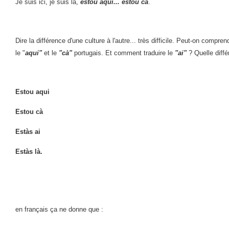
Je suis ici, je suis là,
estou aqui... estou cà
.
Dire la différence d'une culture à l'autre... très difficile. Peut-on compre
le "
aqui"
et le
"cà"
portugais. Et comment traduire le
"ai"
? Quelle diff
Estou aqui
Estou cà
Estàs ai
Estàs là.
en français ça ne donne que :