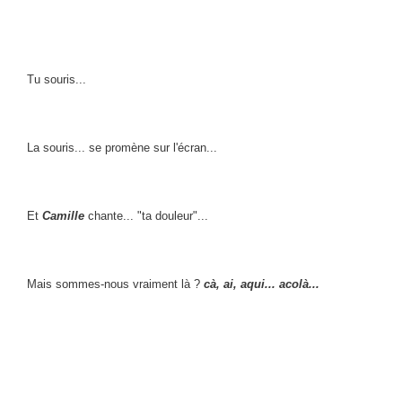
Tu souris...
La souris... se promène sur l'écran...
Et
Camille
chante... "ta douleur"...
Mais sommes-nous vraiment là ?
cà, ai, aqui... acolà...