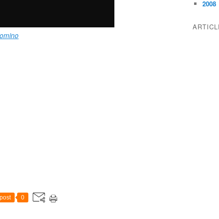
2008
ARTIC
omino
post
0