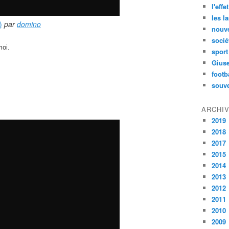
l'effe
les l
)
par
domino
nouve
socié
moi.
sport
Gius
footb
souve
ARCHI
2019
2018
2017
2015
2014
2013
2012
2011
2010
2009