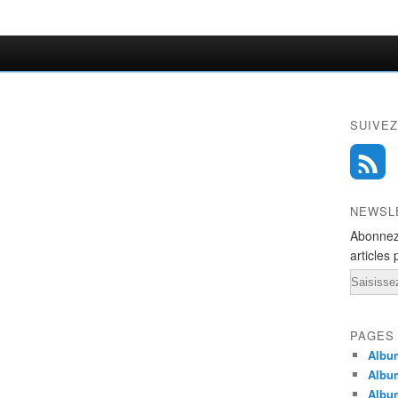
SUIVEZ
NEWSL
Abonnez
articles 
Email
PAGES
Album
Albu
Albu