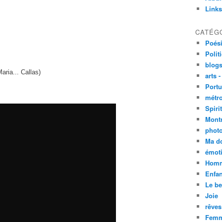
Links
CATÉG
Poési
Polit
blogs
ria... Callas)
arts -
Portu
métro
Spirit
Mont
phot
Ma d
émoti
Homm
Enfan
Le be
Joie
rêves
Femm