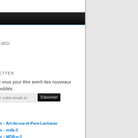
-MOI
ETTER
-vous pour être averti des nouveaux
publiés.
 - Art-de-rue-et-Pere-Lachaise
m - mdb-3
m - MDB-n-2