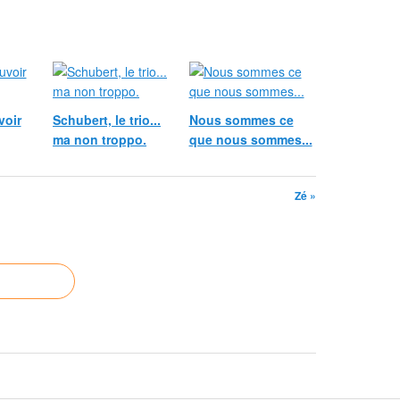
voir
Schubert, le trio...
Nous sommes ce
ma non troppo.
que nous sommes...
Zé »