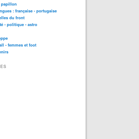
t papillon
angues : française - portugaise
lles du front
té - politique - astro
eppe
all - femmes et foot
nirs
VES