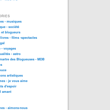
ORIES
es - musiques
ique - société
 et blogueurs
 livres - films -spectacles
gal
 - voyages
ualités - astro
martre des Blogueuses - MDB
os
ouce
ons artistiques
es - je vous aime
ts d'espoir
l amant
es - aimons-nous