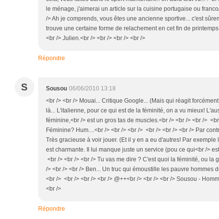
le ménage, j'aimerai un article sur la cuisine portugaise ou franco/
/> Ah je comprends, vous êtes une ancienne sportive... c'est sûrem
trouve une certaine forme de relachement en cet fin de printemps
<br /> Julien.<br /> <br /> <br /> <br />
Répondre
S
Sousou
06/06/2010 13:18
<br /> <br /> Mouai... Critique Google... (Mais qui réagit forcémen
là... L'italienne, pour ce qui est de la féminité, on a vu mieux! L'
féminine,<br /> est un gros tas de muscles.<br /> <br /> <br /> <br 
Féminine? Hum....<br /> <br /> <br /> <br /> <br /> <br /> Par contre
Très gracieuse à voir jouer. (Et il y en a eu d'autres! Par exemple
est charmante. Il lui manque juste un service (pou ce qui<br /> est 
<br /> <br /> <br /> Tu vas me dire ? C'est quoi la féminité, ou la 
/> <br /> <br /> Ben... Un truc qui émoustille les pauvre hommes don
<br /> <br /> <br /> <br /> @++<br /> <br /> <br /> Sousou - Hommo
<br />
Répondre