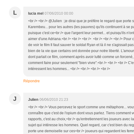
L
lucia mel
07/06/2010 00:00
<br /> <br /> @Julien : je dirai que je préfère le regard que porte
Karembeu... pour les autres (les pauvres) qu'ils continuent à se pay
puisque c'est ce<br /> que l'argent leur permet... et puisqu'ils n'on
aimer d'une Adriana.<br /> <br /> <br /> <br /> <br /> <br /> Pour 
de voir le film Il faut sauver le soldat Ryan et là il ne s'agissait 
bien de la vie que certains ont donnée pour notre liberté. L'amour 
dont parlait ce film, comment après avoir lutté comme un forcené, e
comment faire pour seulement "bien vivre".<br /> <br /> <br /> C'est
intéressent les hommes... <br /> <br /> <br /> <br />
Répondre
J
Julien
06/06/2010 21:23
<br /> <br /> Vous percevez le sport comme une métaphore... vou
connaître que c'est de l'opium dont vous parlez. Tiens comment v
rapports, c'est au choix,<br /> qu'entretiennent les joueurs avec la
sujet qui intéresse les hommes. Quel regard, car c'est bien du reg
porte une demoiselle sur ces<br /> joueurs qui regardent les fem