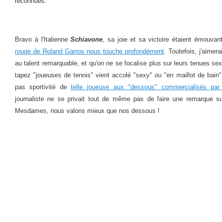
reconnues.
Bravo à l'Italienne
Schiavone
, sa joie et sa victoire étaient émouva
rouge de Roland Garros nous touche profondément
. Toutefois, j'aime
au talent remarquable, et qu'on ne se focalise plus sur leurs tenues se
tapez "joueuses de tennis" vient accolé "sexy" ou "en maillot de bain",
pas sportivité de
t
elle joueuse aux "dessous" commercialisés par 
journaliste ne se privait tout de même pas de faire une remarque sur
Mesdames, nous valons mieux que nos dessous !