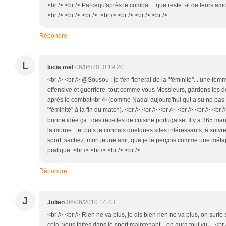
<br /> <br /> Parcequ'après le combat... que reste t-il de leurs amo
<br /> <br /> <br /> <br /> <br /> <br /> <br />
Répondre
L
lucia mel
06/06/2010 19:20
<br /> <br /> @Sousou : je t'en ficherai de la "féminité"... une fe
offensive et guerrière, tout comme vous Messieurs, gardons les 
après le combat<br /> (comme Nadal aujourd'hui qui a su ne pas r
"féminité" à la fin du match). <br /> <br /> <br /> <br /> <br /> <br 
bonne idée ça : des recettes de cuisine portugaise. Il y a 365 man
la morue... et puis je connais quelques sites intéressants, à suivre
sport, sachez, mon jeune ami, que je le perçois comme une métapho
pratique. <br /> <br /> <br /> <br />
Répondre
J
Julien
06/06/2010 14:43
<br /> <br /> Rien ne va plus, je dis bien rien ne va plus, on surfe
cela, vous faîtes dans le sport maintenant... on aura tout vu... .<br /