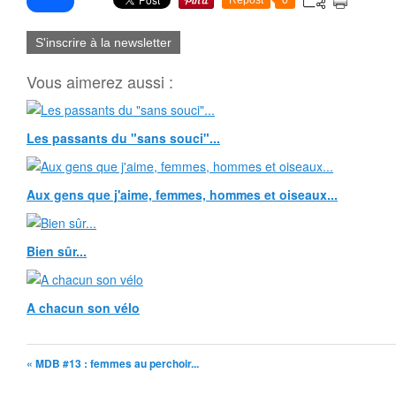
Repost
0
S'inscrire à la newsletter
Vous aimerez aussi :
Les passants du "sans souci"...
Aux gens que j'aime, femmes, hommes et oiseaux...
Bien sûr...
A chacun son vélo
« MDB #13 : femmes au perchoir...