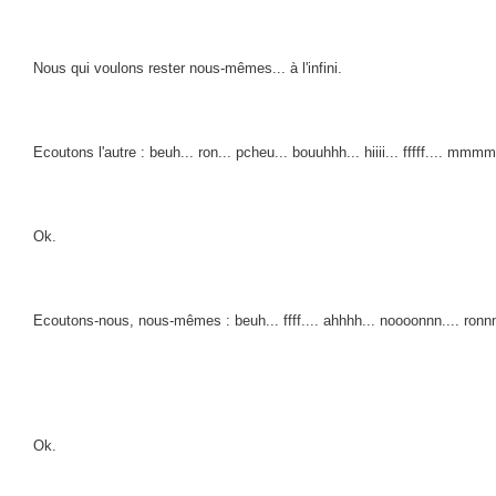
Nous qui voulons rester nous-mêmes... à l'infini.
Ecoutons l'autre : beuh... ron... pcheu... bouuhhh... hiiii... fffff.... mmmm
Ok.
Ecoutons-nous, nous-mêmes : beuh... ffff.... ahhhh... noooonnn.... ronnnn.
Ok.