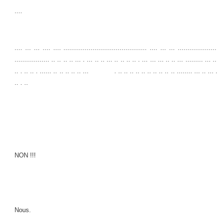
....
.... ... ... .... .... ........................................... .... ... ... ..................
.................. .. .. .. .. ... . ... .. .. ... .. .. .. .. . ... ... ... .. .. ... ......... ... ..
.. . .. .. . ...... .. .. .. .. .. ... . .. .. .. .. .. .. .. .. .. .. ........ ... .. ... .. .
.. . ..
NON !!!
Nous.