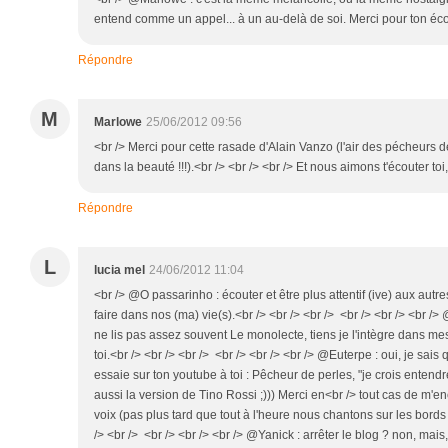
entend comme un appel... à un au-delà de soi. Merci pour ton éco
Répondre
M
Marlowe
25/06/2012 09:56
<br /> Merci pour cette rasade d'Alain Vanzo (l'air des pécheurs 
dans la beauté !!!).<br /> <br /> <br /> Et nous aimons t'écouter toi
Répondre
L
lucia mel
24/06/2012 11:04
<br /> @O passarinho : écouter et être plus attentif (ive) aux autr
faire dans nos (ma) vie(s).<br /> <br /> <br /> <br /> <br /> <br />
ne lis pas assez souvent Le monolecte, tiens je l'intègre dans m
toi.<br /> <br /> <br /> <br /> <br /> <br /> @Euterpe : oui, je sais
essaie sur ton youtube à toi : Pêcheur de perles, "je crois entendre
aussi la version de Tino Rossi ;))) Merci en<br /> tout cas de m'
voix (pas plus tard que tout à l'heure nous chantons sur les bords
/> <br /> <br /> <br /> <br /> @Yanick : arrêter le blog ? non, ma