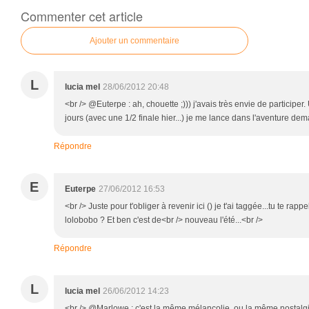
Commenter cet article
Ajouter un commentaire
L
lucia mel
28/06/2012 20:48
<br /> @Euterpe : ah, chouette ;))) j'avais très envie de particip
jours (avec une 1/2 finale hier...) je me lance dans l'aventure dema
Répondre
E
Euterpe
27/06/2012 16:53
<br /> Juste pour t'obliger à revenir ici () je t'ai taggée...tu te rappe
lolobobo ? Et ben c'est de<br /> nouveau l'été...<br />
Répondre
L
lucia mel
26/06/2012 14:23
<br /> @Marlowe : c'est la même mélancolie, ou la même nostalgi