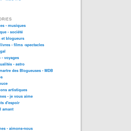
ORIES
es - musiques
ique - société
 et blogueurs
 livres - films -spectacles
gal
 - voyages
ualités - astro
martre des Blogueuses - MDB
os
ouce
ons artistiques
es - je vous aime
ts d'espoir
l amant
es - aimons-nous