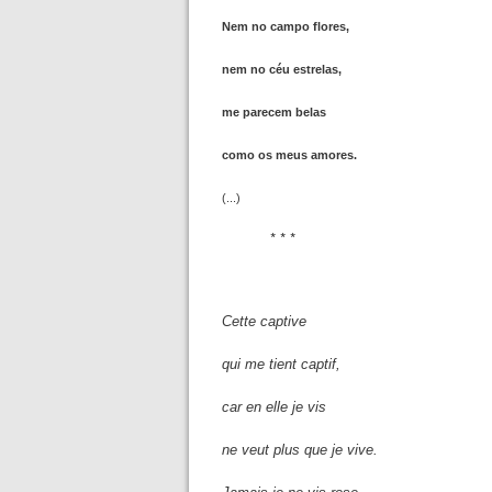
Nem no campo flores,
nem no céu estrelas,
me parecem belas
como os meus amores.
(...)
* * *
Cette captive
qui me tient captif,
car en elle je vis
ne veut plus que je vive.