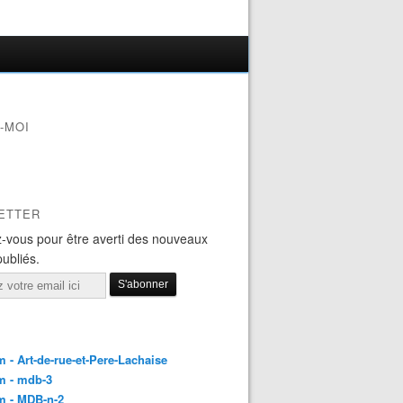
-MOI
ETTER
-vous pour être averti des nouveaux
publiés.
 - Art-de-rue-et-Pere-Lachaise
m - mdb-3
m - MDB-n-2