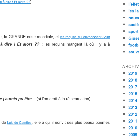
).
en à dire ! Et alors ??
l'effe
les l
nouve
socié
sport
e, la GRANDE crise mondiale, et
les requins qui envahissent Saint
Gius
 à dire ! Et alors ??
: les requins mangent là où il y a à
footb
souve
ARCHI
2019
2018
2017
2015
 j'aurais pu être
... (si l'on croit à la réincarnation).
2014
2013
2012
2011
e de
, elle à qui il écrivit ses plus beaux poèmes
Luis de Camões
2010
2009