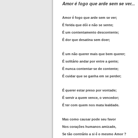
Amor é fogo que arde sem se ver...
Amor é fogo que arde sem se ver;
É ferida que dói e não se sente;
É um contentamento descontente;
É dor que desatina sem doer;
É um não querer mais que bem querer;
É solitário andar por entre a gente;
É nunca contentar-se de contente;
É cuidar que se ganha em se perder;
É querer estar preso por vontade;
É servir a quem vence, o vencedor;
É ter com quem nos mata lealdade.
Mas como causar pode seu favor
Nos corações humanos amizade,
Se tão contrário a si é o mesmo Amor ?