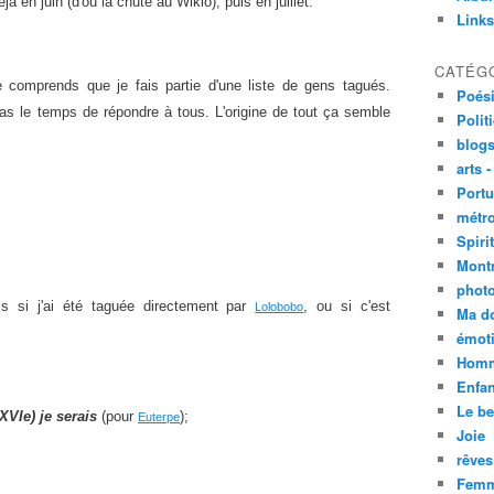
 en juin (d'où la chute au Wikio), puis en juillet.
Links
CATÉG
e comprends que je fais partie d'une liste de gens tagués.
Poési
as le temps de répondre à tous. L'origine de tout ça semble
Polit
blogs
arts -
Portu
métro
Spirit
Mont
phot
s si j'ai été taguée directement par
, ou si c'est
Lolobobo
Ma d
émoti
Homm
Enfan
Le be
(XVIe) je serais
(pour
);
Euterpe
Joie
rêves
Femm