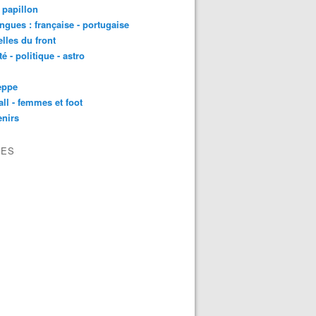
t papillon
angues : française - portugaise
lles du front
té - politique - astro
eppe
all - femmes et foot
nirs
VES