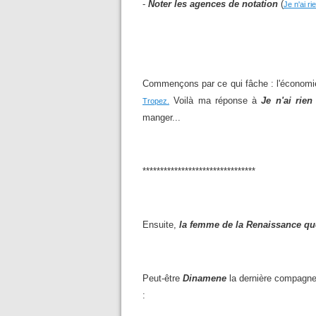
-
Noter les agences de notation
(
Je n'ai ri
Commençons par ce qui fâche : l'économi
Voilà ma réponse à
Je n'ai rien
Tropez.
manger...
********************************
Ensuite,
la femme de la Renaissance que
Peut-être
Dinamene
la dernière compagn
: