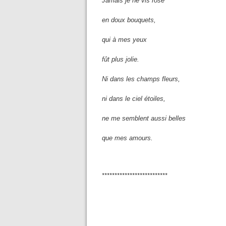
Jamais je ne vis rose
en doux bouquets,
qui à mes yeux
fût plus jolie.
Ni dans les champs fleurs,
ni dans le ciel étoiles,
ne me semblent aussi belles
que mes amours.
**************************