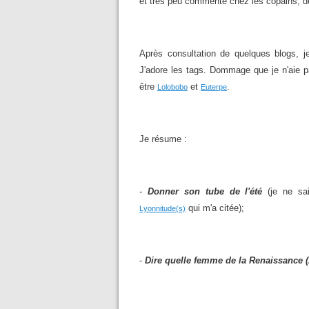
et très peu commenté chez les copains, déjà
Après consultation de quelques blogs, j
J'adore les tags. Dommage que je n'aie p
être
et
.
Lolobobo
Euterpe
Je résume :
-
Donner son tube de l'été
(je ne sai
qui m'a citée);
Lyonnitude(s)
-
Dire quelle femme de la Renaissance