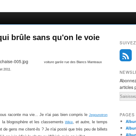
ui brûle sans qu'on le voie
SUIVEZ
voiture garée rue des Blancs Manteaux
et 2011.
NEWSL
Abonnez
articles 
Email
PAGES
 vous raconte ma vie... Je n'ai pas bien compris le
Jegounotron
Album
ns la blogosphère et les classements
, et autre, le temps
Wikio
Albu
t de gens me citent-ils ? Je n'ai posté que très peu de billets
Albu