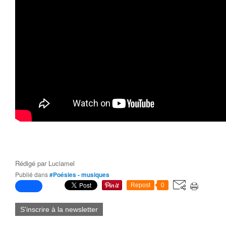
Rédigé par
Luciamel
Publié dans
#Poésies - musiques
Repost
0
S'inscrire à la newsletter