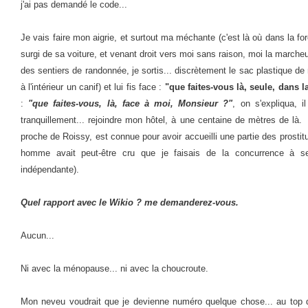
j'ai pas demandé le code...
Je vais faire mon aigrie, et surtout ma méchante (c'est là où dans la fo
surgi de sa voiture, et venant droit vers moi sans raison, moi la march
des sentiers de randonnée, je sortis... discrètement le sac plastique d
à l'intérieur un canif) et lui fis face :
"que faites-vous là, seule, dans la
:
"que faites-vous, là, face à moi, Monsieur ?"
, on s'expliqua, i
tranquillement... rejoindre mon hôtel, à une centaine de mètres de là. I
proche de Roissy, est connue pour avoir accueilli une partie des prosti
homme avait peut-être cru que je faisais de la concurrence à ses
indépendante).
Quel rapport avec le Wikio ? me demanderez-vous.
Aucun...
Ni avec la ménopause... ni avec la choucroute.
Mon neveu voudrait que je devienne numéro quelque chose... au top des