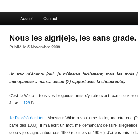
Accueil
Contact
Nous les aigri(e)s, les sans grade.
Publié le 5 Novembre 2009
Un truc m'énerve (oui, je m'énerve facilement) tous les mois 
ménopausée... mais... aucun (?) rapport avec la choucroute).
C'est le Wikio... tous vos blogueurs amis s'y retrouvent, parmi eux vou
4, et...
128
!).
Je l'ai déjà écrit ici
: Monsieur Wikio a voulu me flatter, me dire que j'
barre des 1000), il m'a écrit un mot, me demandant de faire allégeance,
depuis je stagne autour des 1900 (ce mois-ci 1907e). J'ai pas mis le bad