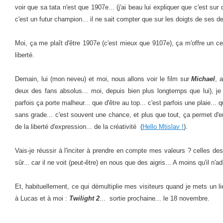
voir que sa tata n'est que 1907e... (j'ai beau lui expliquer que c'est sur de
c'est un futur champion... il ne sait compter que sur les doigts de ses d
Moi, ça me plaît d'être 1907e (c'est mieux que 9107e), ça m'offre un ce
liberté.
Demain, lui (mon neveu) et moi, nous allons voir le film sur
Michael
, 
deux des fans absolus... moi, depuis bien plus longtemps que lui), je l
parfois ça porte malheur... que d'être au top... c'est parfois une plaie... qu
sans grade... c'est souvent une chance, et plus que tout, ça permet d'e
de la liberté d'expression... de la créativité (
Hello Mtislav !
).
Vais-je réussir à l'inciter à prendre en compte mes valeurs ? celles des
sûr... car il ne voit (peut-être) en nous que des aigris... A moins qu'il n'
Et, habituellement, ce qui démultiplie mes visiteurs quand je mets un lie
à Lucas et à moi :
Twilight 2
... sortie prochaine... le 18 novembre.