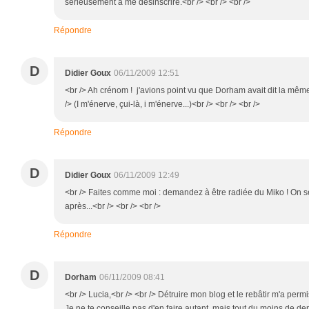
sérieusement à me désinscrire.<br /> <br /> <br />
Répondre
D
Didier Goux
06/11/2009 12:51
<br /> Ah crénom ! j'avions point vu que Dorham avait dit la mêm
/> (I m'énerve, çui-là, i m'énerve...)<br /> <br /> <br />
Répondre
D
Didier Goux
06/11/2009 12:49
<br /> Faites comme moi : demandez à être radiée du Miko ! On se 
après...<br /> <br /> <br />
Répondre
D
Dorham
06/11/2009 08:41
<br /> Lucia,<br /> <br /> Détruire mon blog et le rebâtir m'a perm
Je ne te conseille pas d'en faire autant, mais tout du moins de d