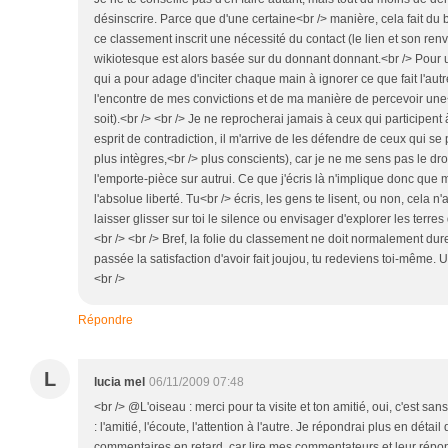
désinscrire. Parce que d'une certaine<br /> manière, cela fait du
ce classement inscrit une nécessité du contact (le lien et son renvo
wikiotesque est alors basée sur du donnant donnant.<br /> Pour
qui a pour adage d'inciter chaque main à ignorer ce que fait l'autr
l'encontre de mes convictions et de ma manière de percevoir une<b
soit).<br /> <br /> Je ne reprocherai jamais à ceux qui participent 
esprit de contradiction, il m'arrive de les défendre de ceux qui se 
plus intègres,<br /> plus conscients), car je ne me sens pas le dr
l'emporte-pièce sur autrui. Ce que j'écris là n'implique donc que m
l'absolue liberté. Tu<br /> écris, les gens te lisent, ou non, cela n
laisser glisser sur toi le silence ou envisager d'explorer les terres q
<br /> <br /> Bref, la folie du classement ne doit normalement dur
passée la satisfaction d'avoir fait joujou, tu redeviens toi-même. 
<br />
Répondre
L
lucia mel
06/11/2009 07:48
<br /> @L'oiseau : merci pour ta visite et ton amitié, oui, c'est sans
: l'amitié, l'écoute, l'attention à l'autre. Je répondrai plus en déta
commentaires en retard, car lire mes commentateurs et leur rép