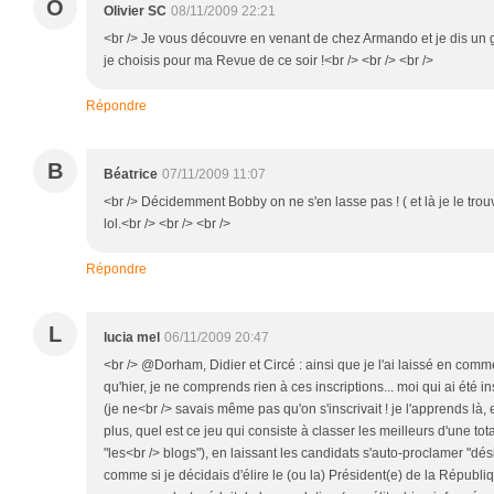
O
Olivier SC
08/11/2009 22:21
<br /> Je vous découvre en venant de chez Armando et je dis un g
je choisis pour ma Revue de ce soir !<br /> <br /> <br />
Répondre
B
Béatrice
07/11/2009 11:07
<br /> Décidemment Bobby on ne s'en lasse pas ! ( et là je le trou
lol.<br /> <br /> <br />
Répondre
L
lucia mel
06/11/2009 20:47
<br /> @Dorham, Didier et Circé : ainsi que je l'ai laissé en comm
qu'hier, je ne comprends rien à ces inscriptions... moi qui ai été in
(je ne<br /> savais même pas qu'on s'inscrivait ! je l'apprends là,
plus, quel est ce jeu qui consiste à classer les meilleurs d'une to
"les<br /> blogs"), en laissant les candidats s'auto-proclamer "dé
comme si je décidais d'élire le (ou la) Président(e) de la Républi