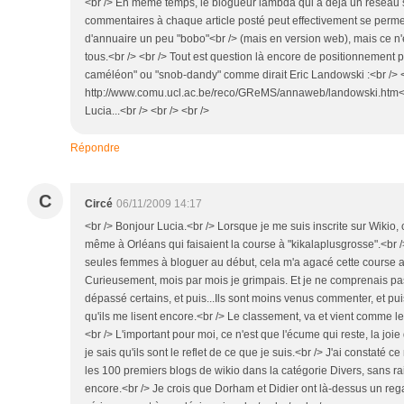
<br /> En même temps, le blogueur lambda qui a déjà un réseau
commentaires à chaque article posté peut effectivement se perme
d'annuaire un peu "bobo"<br /> (mais en version web), mais ce n'
tous.<br /> <br /> Tout est question là encore de positionnement 
caméléon" ou "snob-dandy" comme dirait Eric Landowski :<br /> <
http://www.comu.ucl.ac.be/reco/GReMS/annaweb/landowski.htm<br
Lucia...<br /> <br /> <br />
Répondre
C
Circé
06/11/2009 14:17
<br /> Bonjour Lucia.<br /> Lorsque je me suis inscrite sur Wikio, c
même à Orléans qui faisaient la course à "kikalaplusgrosse".<br 
seules femmes à bloguer au début, cela m'a agacé cette course au
Curieusement, mois par mois je grimpais. Et je ne comprenais pas 
dépassé certains, et puis...Ils sont moins venus commenter, et puis
qu'ils me lisent encore.<br /> Le classement, va et vient comme le
<br /> L'important pour moi, ce n'est que l'écume qui reste, la joie d
je sais qu'ils sont le reflet de ce que je suis.<br /> J'ai constaté 
les 100 premiers blogs de wikio dans la catégorie Divers, sans rai
encore.<br /> Je crois que Dorham et Didier ont là-dessus un reg