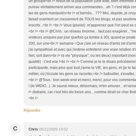
un groupe<br /> réduit de la population (une élite, bien informée 
puisse véritablement arriver aux commandes... ah ? c'est déjà co
tas de gens manipulés<br /> et bernés... ??? Moi, stupide, je cro
faisait vraiment un classement de TOUS les blogs, et pas seuleme
inscrits...<br /> <br /> Vous (pluriel) m'apprenez que l'on peut se d
<br /> <br /> @Chris : un réseau énorme... faut pas exagérer... "me
visiteurs uniques par jour (parfois ça tombe à 30), quand je poste
200, sur une<br /> semaine ! Que j'aie un réseau d'amis (et d'am
j'ai sympathisé et avec qui j'estime entretenir une vraie relation d'
Net, soit dans<br /> la vie "physique", ou les deux) important (n
qualité) : c'est vrai !<br /> <br /> Comme je te le disais précédemm
participante, mais plus que tout j'aime la VIE, les gens, et (je le 
métier, où j'écoute les gens se raconter,<br /> bafouiller, s'exalter, 
<br /> @Tous : bon week-end et merci, merci, pour vos commentaire
! (le WIDIO...). Je saurai mieux, désormais, m'en amuser... et laiss
/> distraire, car c'est très dix treize ans... comme dirait ce cher Bo
<br />
Répondre
C
Chris
06/11/2009 19:02