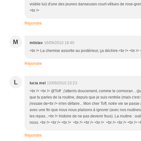
visible lui) d'une des jeunes danseuses court-vêtues de rose-gren
<br />
Répondre
M
mtislav
16/09/2010 18:40
<br /> La chemise assortie au postérieur, ça déchire.<br /> <br /> 
Répondre
L
lucia mel
15/09/2010 23:23
<br /> <br /> @Toff : j'atterris doucement, comme le cormoran... (p
que tu parles de la routine, depuis que je suis rentrée (mais c'est
j'essaie de<br /> m'en défaire... Mon cher Toff, notre vie se passe
avec une fin que nous nous plaisons à ignorer (avec nos routines : 
les repas...<br /> histoire de ne pas devenir fous). La routine : oub
nous. <br /> <br /> <br /> <br /> <br /> <br /> <br /> <br /> <br /> <
Répondre