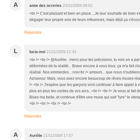
A
anne des ocreries
23/11/2009 08:52
<br /> C'est plaisant et bien en place....Je leur souhaite de bien s'
dégager leur propre voix de leurs influences, mais déjà ça s'écoute
Répondre
L
lucia mel
21/11/2009 22:33
<br /> <br /> @Aurélie : merci pour tes précisions, tu vois on a pa
déformées de la réalité... Bravo encore à vous tous, ça m'a fait c
réalisé. Nos emmerdes... nos<br /> amours... que nous n'oublier
Aznavour. Mais, vous avez encore beaucoup de rêves-muses-réalité
/> <br /> J'espère que les garçons vont continuer à faire appel à
plus en plus les cordes de vos arcs...<br /> <br /> Je vous ai fait de
Bises ma belle, et continue d'être une muse qui sait "lyre" le vibr
<br /> <br /> <br /> <br />
Répondre
A
Aurélie
21/11/2009 17:57