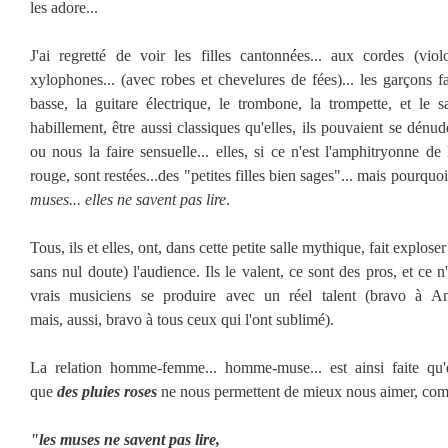
les adore...
J'ai regretté de voir les filles cantonnées... aux cordes (vio
xylophones... (avec robes et chevelures de fées)... les garçons fa
basse, la guitare électrique, le trombone, la trompette, et le s
habillement, être aussi classiques qu'elles, ils pouvaient se dénud
ou nous la faire sensuelle... elles, si ce n'est l'amphitryonne de
rouge, sont restées...des "petites filles bien sages"... mais pourquo
muses... elles ne savent pas lire
.
Tous, ils et elles, ont, dans cette petite salle mythique, fait explose
sans nul doute) l'audience. Ils le valent, ce sont des pros, et ce n
vrais musiciens se produire avec un réel talent (bravo à Ant
mais, aussi, bravo à tous ceux qui l'ont sublimé).
La relation homme-femme... homme-muse... est ainsi faite qu'
que
des pluies roses
ne nous permettent de mieux nous aimer, comm
"les muses ne savent pas lire,