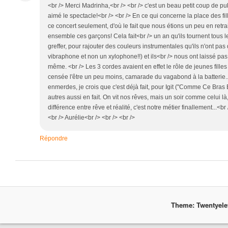
<br /> Merci Madrinha,<br /> <br /> c'est un beau petit coup de pub,
aimé le spectacle!<br /> <br /> En ce qui concerne la place des fil
ce concert seulement, d'où le fait que nous étions un peu en retrait
ensemble ces garçons! Cela fait<br /> un an qu'ils tournent tous l
greffer, pour rajouter des couleurs instrumentales qu'ils n'ont pas 
vibraphone et non un xylophone!!) et ils<br /> nous ont laissé p
même. <br /> Les 3 cordes avaient en effet le rôle de jeunes filles
censée l'être un peu moins, camarade du vagabond à la batterie...
enmerdes, je crois que c'est déjà fait, pour Igit ("Comme Ce Bras 
autres aussi en fait. On vit nos rêves, mais un soir comme celui là,
différence entre rêve et réalité, c'est notre métier finallement...<br
<br /> Aurélie<br /> <br /> <br />
Répondre
Theme: Twentyel