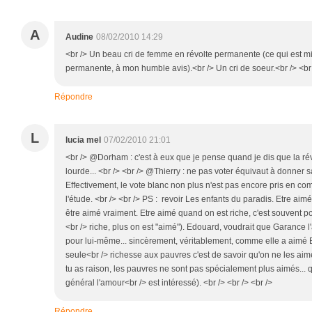
A
Audine
08/02/2010 14:29
<br /> Un beau cri de femme en révolte permanente (ce qui est mi
permanente, à mon humble avis).<br /> Un cri de soeur.<br /> <br 
Répondre
L
lucia mel
07/02/2010 21:01
<br /> @Dorham : c'est à eux que je pense quand je dis que la ré
lourde... <br /> <br /> @Thierry : ne pas voter équivaut à donner s
Effectivement, le vote blanc non plus n'est pas encore pris en com
l'étude. <br /> <br /> PS : revoir Les enfants du paradis. Etre aim
être aimé vraiment. Etre aimé quand on est riche, c'est souvent pou
<br /> riche, plus on est "aimé"). Edouard, voudrait que Garance l
pour lui-même... sincèrement, véritablement, comme elle a aimé Bap
seule<br /> richesse aux pauvres c'est de savoir qu'on ne les aime
tu as raison, les pauvres ne sont pas spécialement plus aimés... q
général l'amour<br /> est intéressé). <br /> <br /> <br />
Répondre