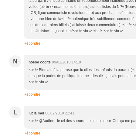
la burqa, il vient de connaître un rebondissement inattendu ave
voilée (et<br /> néanmoins féministe) sur les listes du NPA (Nouvea
LCR, ligue communiste révolutionnaire) aux prochaines élection
avoir une idée de la<br /> polémique très subtilement commentée 
ses deux derniers billets (j'ai laissé deux commentaires). <br /> <b
http://mtislav.blogspot.com/<br /> <br /> <br /> <br /> <br />
Répondre
N
noese cogite
09/02/2010 14:19
<br /> Bien aimé la phrase que tu cites des enfants du paradis:)<
lorsque tu parles de politique interne ..désolé....je sais pour la 
<br /> <br />
Répondre
L
lucia mel
08/02/2010 22:41
<br /> @Audine : le cri des soeurs... le cri du coeur. Oui, ça me par
Répondre