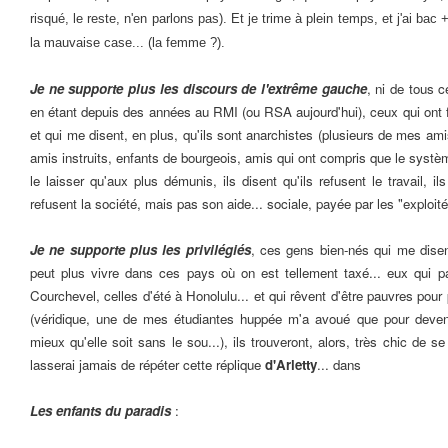
risqué, le reste, n'en parlons pas). Et je trime à plein temps, et j'ai bac 
la mauvaise case... (la femme ?).
Je ne supporte plus les discours de l'extrême gauche
, ni de tous 
en étant depuis des années au RMI (ou RSA aujourd'hui), ceux qui ont f
et qui me disent, en plus, qu'ils sont anarchistes (plusieurs de mes amis
amis instruits, enfants de bourgeois, amis qui ont compris que le système
le laisser qu'aux plus démunis, ils disent qu'ils refusent le travail, ils
refusent la société, mais pas son aide... sociale, payée par les "exploité
Je ne supporte plus les privilégiés
, ces gens bien-nés qui me dise
peut plus vivre dans ces pays où on est tellement taxé... eux qui p
Courchevel, celles d'été à Honolulu... et qui rêvent d'être pauvres pour p
(véridique, une de mes étudiantes huppée m'a avoué que pour devenir
mieux qu'elle soit sans le sou...), ils trouveront, alors, très chic de
lasserai jamais de répéter cette réplique
d'Arletty
... dans
Les enfants du paradis
: