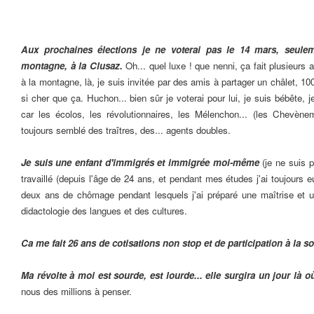
Aux prochaines élections je ne voterai pas le 14 mars, seuleme
montagne, à la Clusaz.
Oh... quel luxe ! que nenni, ça fait plusieurs 
à la montagne, là, je suis invitée par des amis à partager un châlet, 1
si cher que ça. Huchon... bien sûr je voterai pour lui, je suis bébête, j
car les écolos, les révolutionnaires, les Mélenchon... (les Chevèn
toujours semblé des traîtres, des... agents doubles.
Je suis une enfant d'immigrés et immigrée moi-même
(je ne suis 
travaillé (depuis l'âge de 24 ans, et pendant mes études j'ai toujours eu
deux ans de chômage pendant lesquels j'ai préparé une maîtrise et 
didactologie des langues et des cultures.
Ca me fait 26 ans de cotisations non stop et de participation à la s
Ma révolte à moi est sourde, est lourde... elle surgira un jour là o
nous des millions à penser.