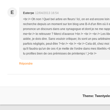
E
Euterpe
12/04/2013 16:54
<br /> Oh non ! Quel bel arbre en fleurs ! Ici, on en est encore loin !
recherche depuis un moment sur ton blog une B-A d'un film où il es
prononce un discours dans une synagogue et dont je ne me rappell
me<br /> le retrouver ? Merci d'avance !<br /> <br /> <br /> Les l
aidée, je dois dire. Sans vouloir critiquer, ils sont un peu arbitrai
parfois négligés, peut-être ?<br /> <br /> <br /> Cela dit, chez moi 
qu'il faudra qu'un de ces 4 je mette de l'ordre dans mes libellés.<b
tu profites bien de ces prémisses de printemps ! ;)<br />
Répondre
Theme: Twentyel