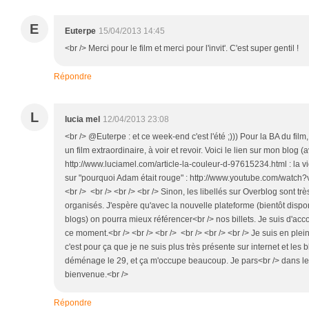
E
Euterpe
15/04/2013 14:45
<br /> Merci pour le film et merci pour l'invit'. C'est super gentil !
Répondre
L
lucia mel
12/04/2013 23:08
<br /> @Euterpe : et ce week-end c'est l'été ;))) Pour la BA du film, i
un film extraordinaire, à voir et revoir. Voici le lien sur mon blog 
http://www.luciamel.com/article-la-couleur-d-97615234.html : la v
sur "pourquoi Adam était rouge" : http://www.youtube.com/watch
<br /> <br /> <br /> <br /> Sinon, les libellés sur Overblog sont très 
organisés. J'espère qu'avec la nouvelle plateforme (bientôt disp
blogs) on pourra mieux référencer<br /> nos billets. Je suis d'acco
ce moment.<br /> <br /> <br /> <br /> <br /> <br /> Je suis en pl
c'est pour ça que je ne suis plus très présente sur internet et les blo
déménage le 29, et ça m'occupe beaucoup. Je pars<br /> dans le V
bienvenue.<br />
Répondre