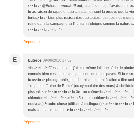
/> <br /> @Euterpe : wouah !!! oui, la chélidoine je l'avais bien re
tu as raison de rappeler que ces plantes sont la preuve que la vie,
fortes,<br /> bien plus résistantes que toutes nos rues, nos murs... 
ruine dans la campagne, si l'humain s'éloigne comme la nature sai
/> <br /> <br /> <br />
Répondre
E
Euterpe
09/08/2010 17:52
<br /> <br /> C'est amusant, j'ai moi-même fait une série de photo
connais bien ces plantes qui poussent entre les pavés. Si tu veux
tu as<br /> photographié, je te fournis une identification à titre ami
1re photo : "ruine de Rome" (ou cymbalaire des murs) & chélidoine<
pissenlit<br /> <br /> <br /> la 3e : un chêne<br /> <br /> <br /> la 
chiendent<br /> <br /> <br /> la 5e : du houblon<br /> <br /> <br /
nouveau) & autre chose (difficile à distinguer) <br /> <br /> <br /
mais ca tu as reconnu :-)<br /> <br /> <br /> <br />
Répondre