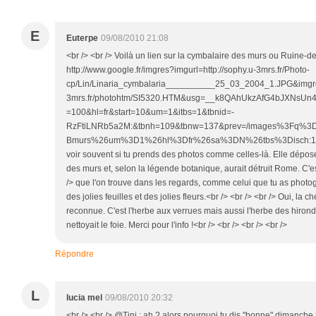
E
Euterpe
09/08/2010 21:08
<br /> <br /> Voilà un lien sur la cymbalaire des murs ou Ruine-d
http://www.google.fr/imgres?imgurl=http://sophy.u-3mrs.fr/Photo-
cp/Lin/Linaria_cymbalaria__________25_03_2004_1.JPG&imgrefu
3mrs.fr/photohtm/SI5320.HTM&usg=__k8QAhUkzAfG4bJXNsU
=100&hl=fr&start=10&um=1&itbs=1&tbnid=-
RzFtiLNRb5a2M:&tbnh=109&tbnw=137&prev=/images%3Fq%3
Bmurs%26um%3D1%26hl%3Dfr%26sa%3DN%26tbs%3Disch:1<br />
voir souvent si tu prends des photos comme celles-là. Elle dépos
des murs et, selon la légende botanique, aurait détruit Rome. C'e
/> que l'on trouve dans les regards, comme celui que tu as photog
des jolies feuilles et des jolies fleurs.<br /> <br /> <br /> Oui, la ché
reconnue. C'est l'herbe aux verrues mais aussi l'herbe des hirond
nettoyait le foie. Merci pour l'info !<br /> <br /> <br /> <br />
Répondre
L
lucia mel
09/08/2010 20:32
<br /> <br /> @Tini : ah ? alors pourquoi tu dis "bonne" dimanche ?