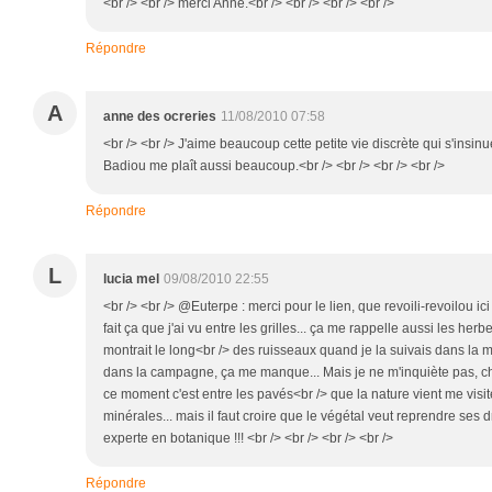
<br /> <br /> merci Anne.<br /> <br /> <br /> <br />
Répondre
A
anne des ocreries
11/08/2010 07:58
<br /> <br /> J'aime beaucoup cette petite vie discrète qui s'insinu
Badiou me plaît aussi beaucoup.<br /> <br /> <br /> <br />
Répondre
L
lucia mel
09/08/2010 22:55
<br /> <br /> @Euterpe : merci pour le lien, que revoili-revoilou ici :
fait ça que j'ai vu entre les grilles... ça me rappelle aussi les 
montrait le long<br /> des ruisseaux quand je la suivais dans la 
dans la campagne, ça me manque... Mais je ne m'inquiète pas, 
ce moment c'est entre les pavés<br /> que la nature vient me vis
minérales... mais il faut croire que le végétal veut reprendre ses droi
experte en botanique !!! <br /> <br /> <br /> <br />
Répondre