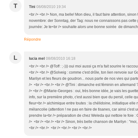
T
Tini
08/08/2010 19:34
<br /> <br /> Non, ma belle! Mon dieu, il faut faire attention, sino
novembre: der Sonntag, der Tag: nous ne connaissons pas cette pa
journée: Je te<br /> souhaite alors une bonne soirée de dimanche!
Répondre
L
lucia mel
08/08/2010 16:18
<br /> <br /> @Toff : ;-))) oui moi aussi ça m'a fait sourire le raccou
<br /> <br /> @Solveig : comme c'est drôle, ton lien renvoie sur Goo
Marilyn et les fleurs de goudron... nous parle de nos vies qui parte
/> <br /> <br /> <br /> @Tini : dimanche est féminin en allemand ?
/> <br /> @Marie-Georges : oui, très bonne idée, je vais les guette
info, sur la première photo, c'est aussi bien que du persil, celle q
fleur<br /> alchimique entre toutes : la chélidoine, initiatique elle 
mélancolie (attention ! ne pas en faire de tisanes, car ainsi c'est 
prendre la<br /> préparation de chez Weleda qui nettoie le foie : 
/> <br /> <br /> <br /> Sinon, très belle chanson de Marilyn : "mo
<br /> <br /> <br /> <br /> <br /> <br />