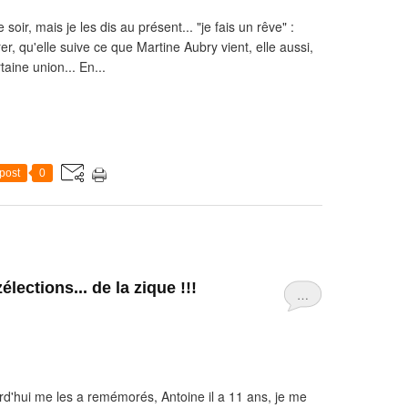
soir, mais je les dis au présent... "je fais un rêve" :
r, qu'elle suive ce que Martine Aubry vient, elle aussi,
aine union... En...
post
0
élections... de la zique !!!
…
urd'hui me les a remémorés, Antoine il a 11 ans, je me