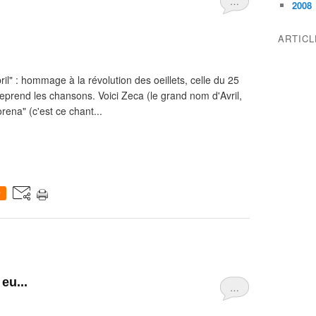
…
2008
ARTIC
ril" : hommage à la révolution des oeillets, celle du 25
reprend les chansons. Voici Zeca (le grand nom d'Avril,
ena" (c'est ce chant...
0
 eu...
…