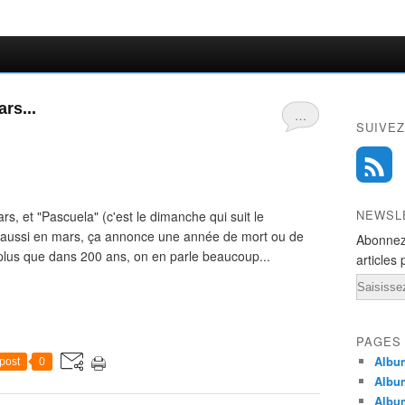
rs...
…
SUIVEZ
NEWSL
s, et "Pascuela" (c'est le dimanche qui suit le
 aussi en mars, ça annonce une année de mort ou de
Abonnez
 plus que dans 200 ans, on en parle beaucoup...
articles 
Email
PAGES
Album
post
0
Albu
Albu