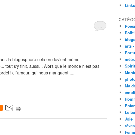
Links
CATÉG
…
Poési
Polit
blogs
arts -
Portu
. Dans la blogosphère cela en devient même
métro
. tout s'y finit, aussi... Alors que le monde n'est pas
Spirit
rdel !), l'amour, qui nous manquent......
Mont
phot
Ma d
émoti
Homm
Enfan
0
Le be
Joie
rêves
Femm