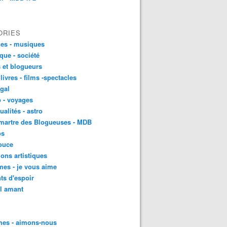
ORIES
es - musiques
ique - société
 et blogueurs
 livres - films -spectacles
gal
 - voyages
ualités - astro
martre des Blogueuses - MDB
os
ouce
ons artistiques
es - je vous aime
ts d'espoir
l amant
es - aimons-nous