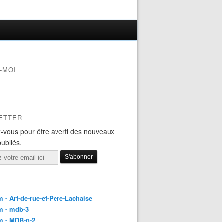
-MOI
ETTER
-vous pour être averti des nouveaux
publiés.
 - Art-de-rue-et-Pere-Lachaise
m - mdb-3
m - MDB-n-2