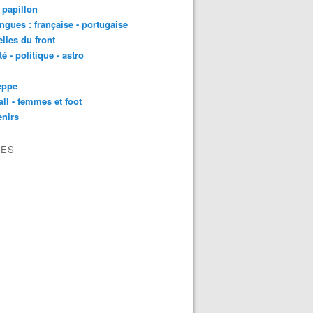
t papillon
angues : française - portugaise
lles du front
té - politique - astro
eppe
all - femmes et foot
nirs
VES