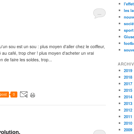
l'effe
les l
…
nouve
socié
sport
Gius
footb
un sou est un sou : plus moyen d'aller chez le coiffeur,
souve
 au café, trop cher ! plus moyen d'acheter un vrai
 de faire les soldes, trop...
ARCHI
2019
2018
2017
2015
post
0
2014
2013
2012
2011
2010
2009
volution.