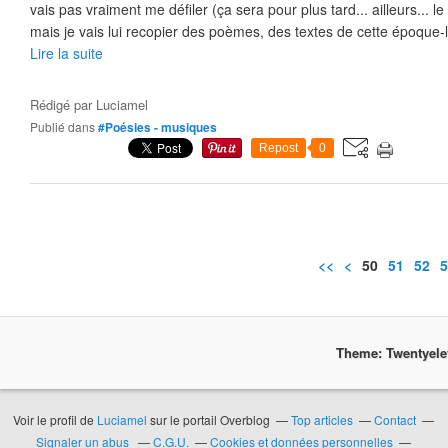
vais pas vraiment me défiler (ça sera pour plus tard... ailleurs... le 
mais je vais lui recopier des poèmes, des textes de cette époque-là
Lire la suite
Rédigé par
Luciamel
Publié dans
#Poésies - musiques
Repost
0
<<
<
10
20
30
40
50
51
52
5
Theme: Twentyel
Voir le profil de
Luciamel
sur le portail Overblog
Top articles
Contact
Signaler un abus
C.G.U.
Cookies et données personnelles