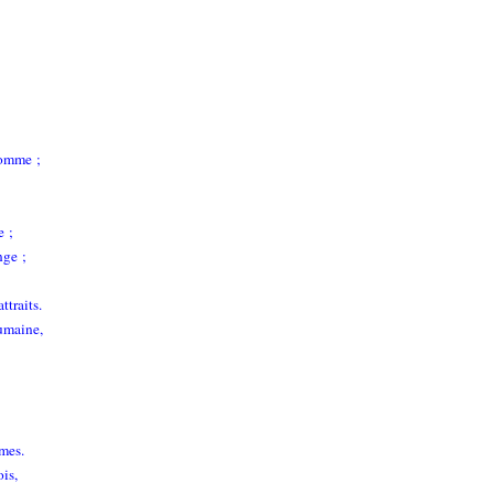
homme ;
e ;
nge ;
traits.
humaine,
mes.
ois,