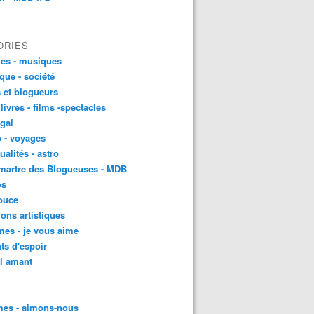
ORIES
es - musiques
ique - société
 et blogueurs
 livres - films -spectacles
gal
 - voyages
ualités - astro
martre des Blogueuses - MDB
os
ouce
ons artistiques
es - je vous aime
ts d'espoir
l amant
es - aimons-nous