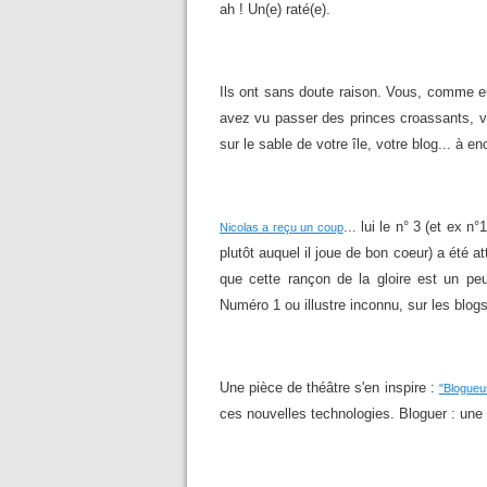
ah ! Un(e) raté(e).
Ils ont sans doute raison. Vous, comme e
avez vu passer des princes croassants, vou
sur le sable de votre île, votre blog... à 
... lui le n° 3 (et ex 
Nicolas a reçu un coup
plutôt auquel il joue de bon coeur) a été at
que cette rançon de la gloire est un pe
Numéro 1 ou illustre inconnu, sur les bl
Une pièce de théâtre s'en inspire :
"Blogueu
ces nouvelles technologies. Bloguer : une