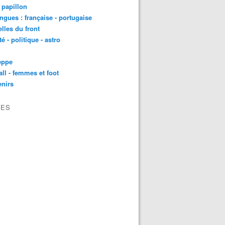
t papillon
angues : française - portugaise
lles du front
té - politique - astro
eppe
all - femmes et foot
nirs
VES