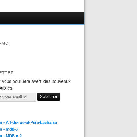
-MOI
ETTER
-vous pour être averti des nouveaux
publiés.
 - Art-de-rue-et-Pere-Lachaise
m - mdb-3
m - MDB-n-2