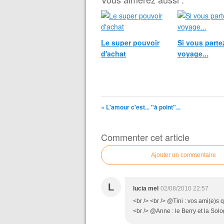
Le super pouvoir
Si vous parte
d'achat
voyage...
« L'amour c'est... "à point"...
Commenter cet article
Ajouter un commentaire
L
lucia mel
02/08/2010 22:57
<br /> <br /> @Tini : vos ami(e)s q
<br /> @Anne : le Berry et la Sologn