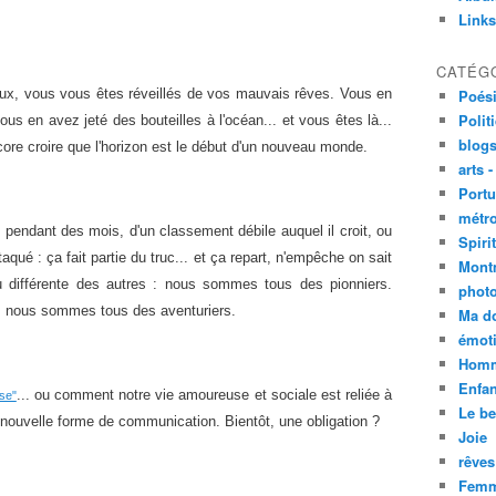
Links
CATÉG
ux, vous vous êtes réveillés de vos mauvais rêves. Vous en
Poési
Polit
s en avez jeté des bouteilles à l'océan... et vous êtes là...
blogs
encore croire que l'horizon est le début d'un nouveau monde.
arts -
Portu
métro
n°1 pendant des mois, d'un classement débile auquel il croit, ou
Spirit
taqué : ça fait partie du truc... et ça repart, n'empêche on sait
Mont
u différente des autres : nous sommes tous des pionniers.
phot
ogs nous sommes tous des aventuriers.
Ma d
émoti
Homm
Enfan
... ou comment notre vie amoureuse et sociale est reliée à
se"
Le be
 nouvelle forme de communication. Bientôt, une obligation ?
Joie
rêves
Femm