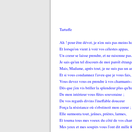
Tartuffe
Ah ! pour être dévot, je n'en suis pas moins 
Et lorsqu'on vient à voir vos célestes appas,
Un coeur se laisse prendre, et ne raisonne pas.
Je sais qu'un tel discours de moi paroît étrang
Mais, Madame, après tout, je ne suis pas un a
Et si vous condamnez l'aveu que je vous fais,
Vous devez vous en prendre à vos charmants at
Dès que j'en vis briller la splendeur plus qu'
De mon intérieur vous fûtes souveraine ;
De vos regards divins l'ineffable douceur
Força la résistance où s'obstinoit mon coeur ;
Elle surmonta tout, jeûnes, prières, larmes,
Et tourna tous mes voeux du côté de vos char
Mes yeux et mes soupirs vous l'ont dit mille f