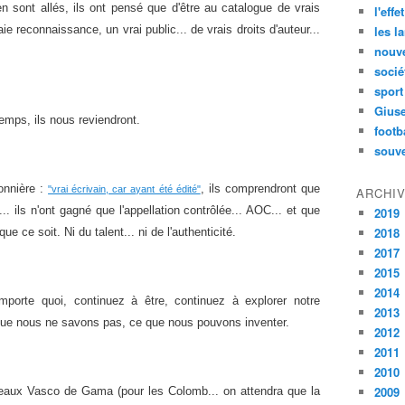
'en sont allés, ils ont pensé que d'être au catalogue de vrais
l'effe
aie reconnaissance, un vrai public... de vrais droits d'auteur...
les l
nouve
socié
sport
Gius
temps, ils nous reviendront.
footb
souve
onnière :
, ils comprendront que
"vrai écrivain, car ayant été édité"
ARCHI
n... ils n'ont gagné que l'appellation contrôlée... AOC... et que
2019
2018
ue ce soit. Ni du talent... ni de l'authenticité.
2017
2015
2014
importe quoi, continuez à être, continuez à explorer notre
2013
que nous ne savons pas, ce que nous pouvons inventer.
2012
2011
2010
2009
eaux Vasco de Gama (pour les Colomb... on attendra que la