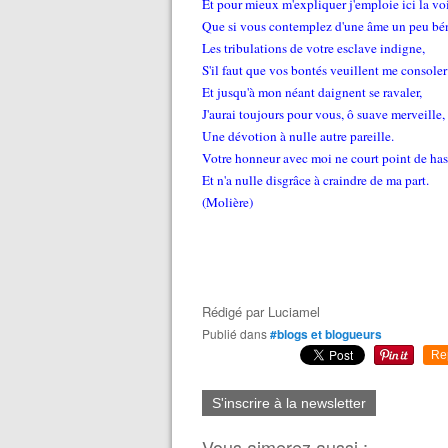
Et pour mieux m'expliquer j'emploie ici la vo
Que si vous contemplez d'une âme un peu bé
Les tribulations de votre esclave indigne,
S'il faut que vos bontés veuillent me consoler
Et jusqu'à mon néant daignent se ravaler,
J'aurai toujours pour vous, ô suave merveille,
Une dévotion à nulle autre pareille.
Votre honneur avec moi ne court point de has
Et n'a nulle disgrâce à craindre de ma part.
(Molière)
Rédigé par
Luciamel
Publié dans
#blogs et blogueurs
Re
S'inscrire à la newsletter
Vous aimerez aussi :