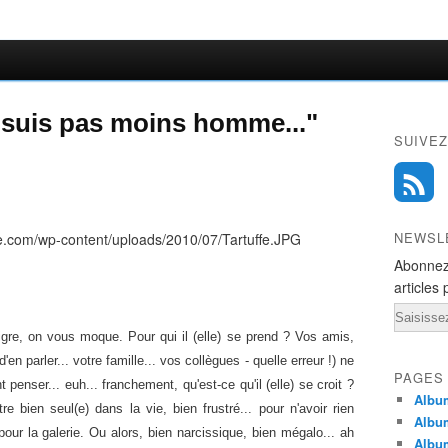
n suis pas moins homme..."
SUIVEZ
NEWSL
Abonnez
articles 
Email
igre, on vous moque. Pour qui il (elle) se prend ? Vos amis,
en parler... votre famille... vos collègues - quelle erreur !) ne
PAGES
 penser... euh... franchement, qu'est-ce qu'il (elle) se croit ?
Album
être bien seul(e) dans la vie, bien frustré... pour n'avoir rien
Albu
) pour la galerie. Ou alors, bien narcissique, bien mégalo... ah
Albu