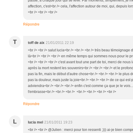
passe, à chaque jour qui se lève. Par moments, simplement, je m
affection, c'est<br /> cela, l'affection autour de moi, qui, depuis l
<br /> <br /> <br />
Répondre
T
toff de aix
21/01/2011 22:19
<br /> <br /> salut lucia<br /> <br /> <br /> très beau témoignage 
là<br /> <br /> <br /> en même temps qui sommes nous pour le 
<br /> <br /> <br /> c'est avant tout une part de toi, merci de nous 
après la mort restent les souvenirs<br /> <br /> <br /> et le profon
pas la fin, mais le début d'autre chose<br /> <br /> <br /> le plus
pas la douleur, mais juste la joie<br /> <br /> <br /> de ce qui est 
adviendra<br /> <br /> <br /> enfin c'est comme ça que je le vois...<
t'embrasse<br /> <br /> <br /> <br /> <br /> <br /> <br />
Répondre
L
lucia mel
21/01/2011 19:23
<br /> <br /> @Julien : merci pour ton ressenti ;))) ai-je bien comp