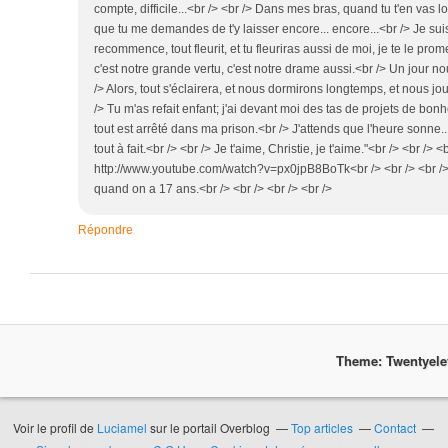
compte, difficile...<br /> <br /> Dans mes bras, quand tu t'en vas l
que tu me demandes de t'y laisser encore... encore...<br /> Je suis 
recommence, tout fleurit, et tu fleuriras aussi de moi, je te le prom
c'est notre grande vertu, c'est notre drame aussi.<br /> Un jour n
/> Alors, tout s'éclairera, et nous dormirons longtemps, et nous 
/> Tu m'as refait enfant; j'ai devant moi des tas de projets de bon
tout est arrêté dans ma prison.<br /> J'attends que l'heure sonne..
tout à fait.<br /> <br /> Je t'aime, Christie, je t'aime."<br /> <br /> <b
http://www.youtube.com/watch?v=px0jpB8BoTk<br /> <br /> <br />
quand on a 17 ans.<br /> <br /> <br /> <br />
Répondre
Theme: Twentyel
Voir le profil de
Luciamel
sur le portail Overblog
Top articles
Contact