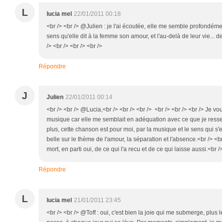
L
lucia mel
22/01/2011 00:18
<br /> <br /> @Julien : je l'ai écoutée, elle me semble profondém
sens qu'elle dit à la femme son amour, et l'au-delà de leur vie... 
/> <br /> <br /> <br />
Répondre
J
Julien
22/01/2011 00:14
<br /> <br /> @Lucia,<br /> <br /> <br /> <br /> <br /> <br /> Je vou
musique car elle me semblait en adéquation avec ce que je resse
plus, cette chanson est pour moi, par la musique et le sens qui s
belle sur le thème de l'amour, la séparation et l'absence.<br /> <br
mort, en parti oui, de ce qui l'a recu et de ce qui laisse aussi.<br />
Répondre
L
lucia mel
21/01/2011 23:45
<br /> <br /> @Toff : oui, c'est bien la joie qui me submerge, plus