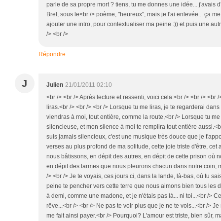
parle de sa propre mort ? tiens, tu me donnes une idée... j'avais
Brel, sous le<br /> poème, "heureux", mais je l'ai enlevée... ça m
ajouter une intro, pour contextualiser ma peine :)) et puis une autr
/> <br />
Répondre
J
Julien
21/01/2011 02:10
<br /> <br /> Après lecture et ressenti, voici cela:<br /> <br /> <br
liras.<br /> <br /> <br /> Lorsque tu me liras, je te regarderai dans
viendras à moi, tout entière, comme la route,<br /> Lorsque tu me 
silencieuse, et mon silence à moi te remplira tout entière aussi.<br
suis jamais silencieux, c'est une musique très douce que je t'apport
verses au plus profond de ma solitude, cette joie triste d'être, cet
nous bâtissons, en dépit des autres, en dépit de cette prison où
en dépit des larmes que nous pleurons chacun dans notre coin, mai
/> <br /> Je te voyais, ces jours ci, dans la lande, là-bas, où tu sais
peine te pencher vers cette terre que nous aimons bien tous les de
à demi, comme une madone, et je n'étais pas là... ni toi...<br /> C
rêve...<br /> <br /> Ne pas te voir plus que je ne te vois...<br />
me fait ainsi payer.<br /> Pourquoi? L'amour est triste, bien sûr, mai