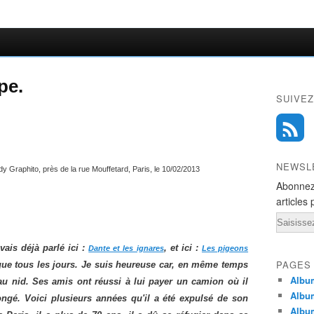
pe.
SUIVEZ
NEWSL
y Graphito, près de la rue Mouffetard, Paris, le 10/02/2013
Abonnez
articles 
Email
ais déjà parlé ici :
, et ici :
Dante et les ignares
Les pigeons
PAGES
sque tous les jours. Je suis heureuse car, en même temps
Album
u nid. Ses amis ont réussi à lui payer un camion où il
Albu
longé. Voici plusieurs années qu'il a été expulsé de son
Albu