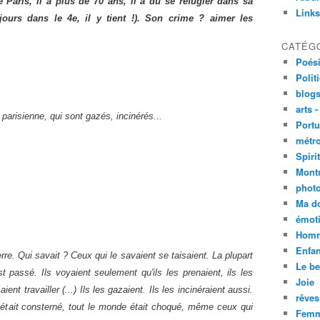
Paris, il a plus de 70 ans, il a dû se réfugier dans sa
Links
jours dans le 4e, il y tient !). Son crime ? aimer les
CATÉG
Poési
Polit
blogs
arts -
 parisienne, qui sont gazés, incinérés...
Portu
métro
Spirit
Mont
phot
Ma d
émoti
Homm
Enfan
re. Qui savait ? Ceux qui le savaient se taisaient. La plupart
Le be
t passé. Ils voyaient seulement qu'ils les prenaient, ils les
Joie
aient travailler (...) Ils les gazaient. Ils les incinéraient aussi.
rêves
 était consterné, tout le monde était choqué, même ceux qui
Femm