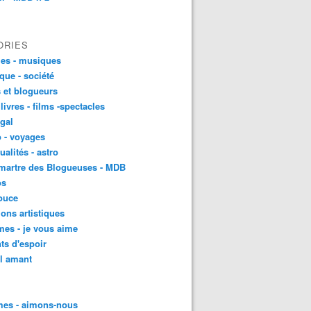
ORIES
es - musiques
ique - société
 et blogueurs
 livres - films -spectacles
gal
 - voyages
ualités - astro
martre des Blogueuses - MDB
os
ouce
ons artistiques
es - je vous aime
ts d'espoir
l amant
es - aimons-nous