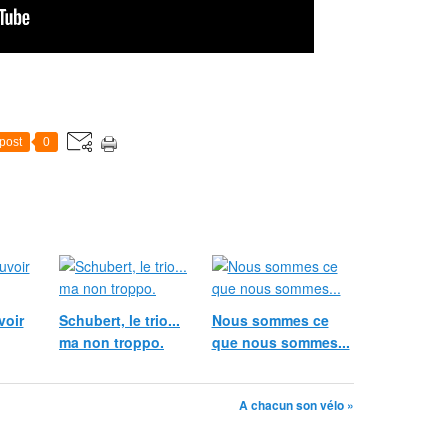
post
0
voir
Schubert, le trio...
Nous sommes ce
ma non troppo.
que nous sommes...
A chacun son vélo »