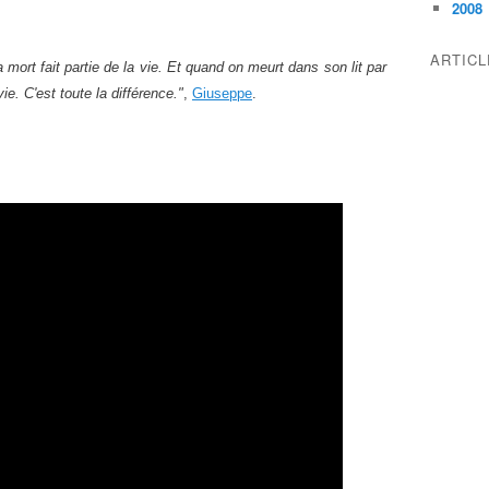
2008
ARTIC
a mort fait partie de la vie. Et quand on meurt dans son lit par
vie. C'est toute la différence."
,
Giuseppe
.