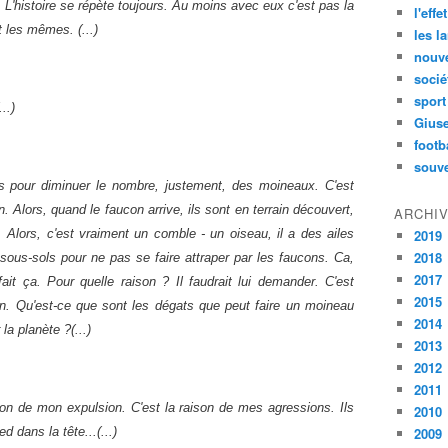
 L'histoire se répète toujours. Au moins avec eux c'est pas la
l'effe
les mêmes. (...)
les l
nouve
socié
sport
..)
Gius
footb
souve
ns pour diminuer le nombre, justement, des moineaux. C'est
n. Alors, quand le faucon arrive, ils sont en terrain découvert,
ARCHI
. Alors, c'est vraiment un comble - un oiseau, il a des ailes
2019
2018
s sous-sols pour ne pas se faire attraper par les faucons. Ca,
2017
fait ça. Pour quelle raison ? Il faudrait lui demander. C'est
2015
on. Qu'est-ce que sont les dégats que peut faire un moineau
2014
a planète ?(...)
2013
2012
2011
ison de mon expulsion. C'est la raison de mes agressions. Ils
2010
 dans la tête...(...)
2009