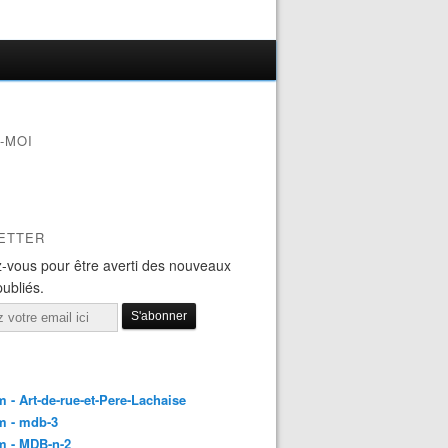
-MOI
ETTER
-vous pour être averti des nouveaux
publiés.
 - Art-de-rue-et-Pere-Lachaise
m - mdb-3
m - MDB-n-2