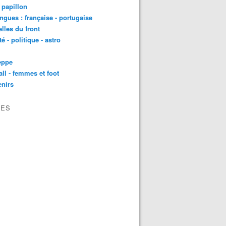
t papillon
angues : française - portugaise
lles du front
té - politique - astro
eppe
all - femmes et foot
nirs
VES