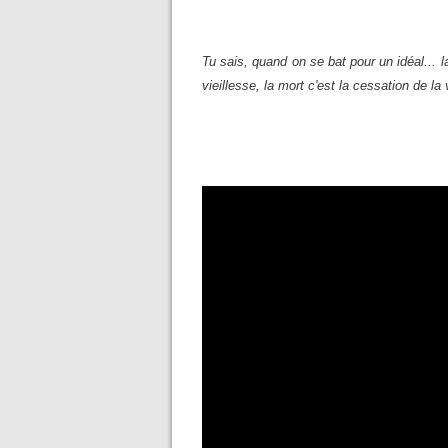
Tu sais, quand on se bat pour un idéal... l
vieillesse, la mort c'est la cessation de la 