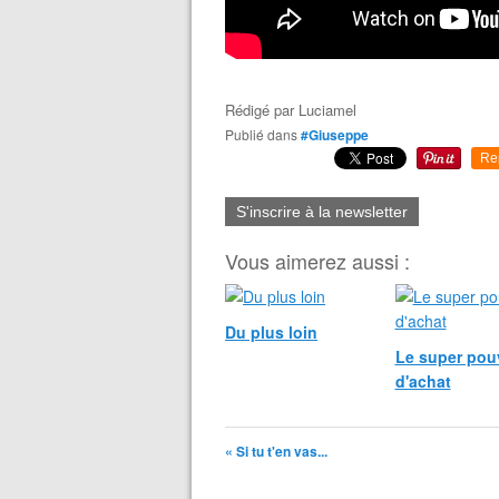
Rédigé par
Luciamel
Publié dans
#Giuseppe
Re
S'inscrire à la newsletter
Vous aimerez aussi :
Du plus loin
Le super pou
d'achat
« Si tu t'en vas...