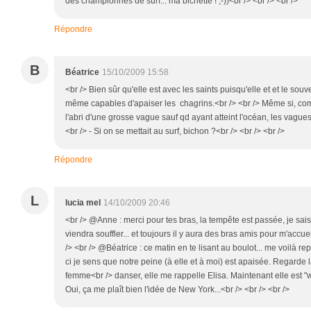
des championnes de surf... ma bichette ! ;-))<br /> <br /> <br />
Répondre
B
Béatrice
15/10/2009 15:58
<br /> Bien sûr qu'elle est avec les saints puisqu'elle et et le so
même capables d'apaiser les chagrins.<br /> <br /> Même si, comm
l'abri d'une grosse vague sauf qd ayant atteint l'océan, les vagues
<br /> - Si on se mettait au surf, bichon ?<br /> <br /> <br />
Répondre
L
lucia mel
14/10/2009 20:46
<br /> @Anne : merci pour tes bras, la tempête est passée, je sa
viendra souffler... et toujours il y aura des bras amis pour m'accueil
/> <br /> @Béatrice : ce matin en te lisant au boulot... me voilà repa
ci je sens que notre peine (à elle et à moi) est apaisée. Regarde l
femme<br /> danser, elle me rappelle Elisa. Maintenant elle est "w
Oui, ça me plaît bien l'idée de New York...<br /> <br /> <br />