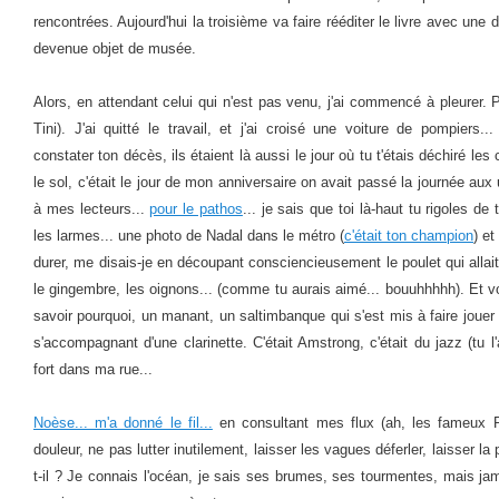
rencontrées. Aujourd'hui la troisième va faire rééditer le livre avec une d
devenue objet de musée.
Alors, en attendant celui qui n'est pas venu, j'ai commencé à pleurer. Pu
Tini). J'ai quitté le travail, et j'ai croisé une voiture de pompiers
constater ton décès, ils étaient là aussi le jour où tu t'étais déchiré les
le sol, c'était le jour de mon anniversaire on avait passé la journée au
à mes lecteurs...
pour le pathos
... je sais que toi là-haut tu rigoles d
les larmes... une photo de Nadal dans le métro (
c'était ton champion
) et
durer, me disais-je en découpant consciencieusement le poulet qui allait 
le gingembre, les oignons... (comme tu aurais aimé... bouuhhhhh). Et vo
savoir pourquoi, un manant, un saltimbanque qui s'est mis à faire jouer t
s'accompagnant d'une clarinette. C'était Amstrong, c'était du jazz (tu l'
fort dans ma rue...
Noèse... m'a donné le fil...
en consultant mes flux (ah, les fameux RSS
douleur, ne pas lutter inutilement, laisser les vagues déferler, laisser la
t-il ? Je connais l'océan, je sais ses brumes, ses tourmentes, mais j