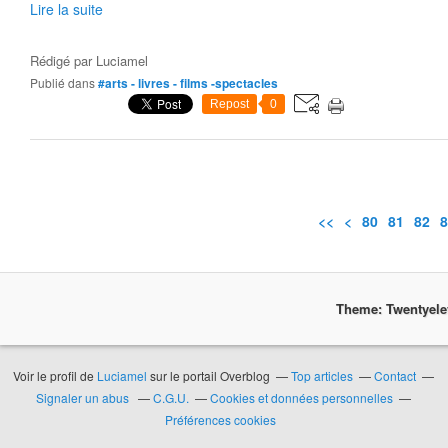
Lire la suite
Rédigé par
Luciamel
Publié dans
#arts - livres - films -spectacles
Repost
0
<<
<
10
20
30
40
50
60
70
80
81
82
8
Theme: Twentyel
Voir le profil de
Luciamel
sur le portail Overblog
Top articles
Contact
Signaler un abus
C.G.U.
Cookies et données personnelles
Préférences cookies